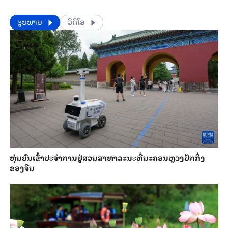
​​ຮູບພາບ
ວີດີໂອ
​ຫຸ່ນ​ຍົນ​ເຂົ້າ​ປະ​ຈຳ​ການ​ຢູ່​ສວນ​ສາ​ທາ​ລະ​ນະ​ທີ່​ນະ​ຄອນຫຼວງ​ປັກ​ກິ່ງ​
ຂອງ​ຈີນ