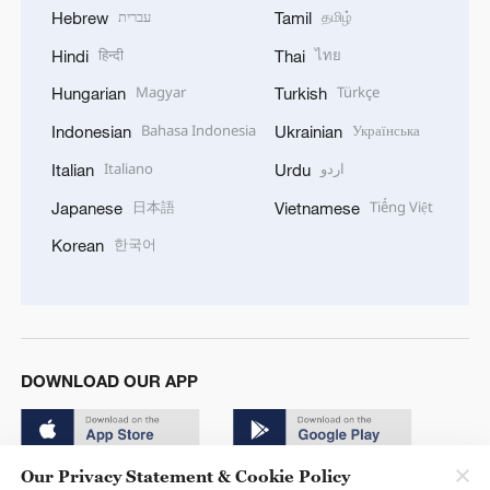
עברית
தமிழ்
Hebrew
Tamil
हिन्दी
ไทย
Hindi
Thai
Magyar
Türkçe
Hungarian
Turkish
Bahasa Indonesia
Українська
Indonesian
Ukrainian
Italiano
اردو
Italian
Urdu
日本語
Tiếng Việt
Japanese
Vietnamese
한국어
Korean
DOWNLOAD OUR APP
Our Privacy Statement & Cookie Policy