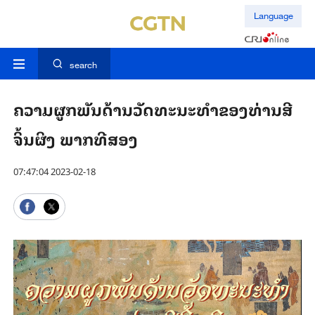
Language
search
ຄວາມຜູກພັນດ້ານວັດທະນະທຳຂອງທ່ານສີ
ຈິ້ນຜິງ ພາກທີສອງ
07:47:04 2023-02-18