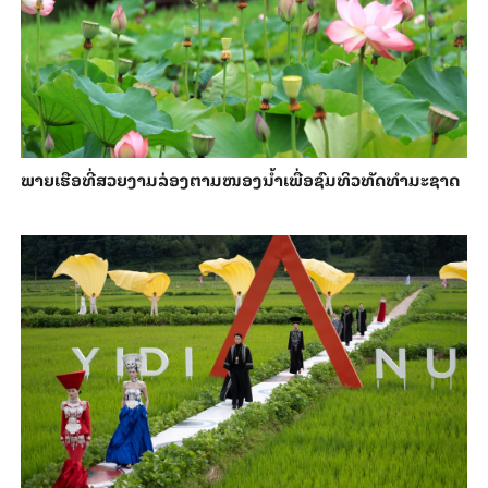
ພາຍ​ເຮືອທີ່​ສວຍ​ງາມ​ລ່ອງ​ຕາມ​​ໜອງນ້ຳ​​ເພື່ອ​ຊົມ​ທິວ​ທັດ​ທຳ​ມະ​ຊາດ