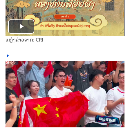
Play
ແຫຼ່ງ​ຂ່າວ​ຈາກ: CRI
Video