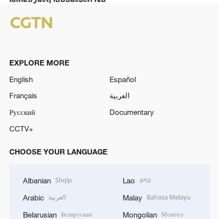
EXPLORE MORE
English
Español
Français
العربية
Русский
Documentary
CCTV+
CHOOSE YOUR LANGUAGE
Shqip
ລາວ
Albanian
Lao
العربية
Bahasa Melayu
Arabic
Malay
Беларуская
Монгол
Belarusian
Mongolian