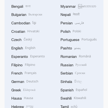
বাংলা
မြန်မာဘာသာ
Bengali
Myanmar
Български
नेपाली
Bulgarian
Nepali
ខ្មែរ
فارسی
Cambodian
Persian
Hrvatski
Polski
Croatian
Polish
Český
Português
Czech
Portuguese
English
پښتو
English
Pashto
Esperanto
Română
Esperanto
Romanian
Filipino
Русский
Filipino
Russian
Français
Српски
French
Serbian
Deutsch
සිංහල
German
Sinhala
Ελληνικά
Español
Greek
Spanish
Hausa
Kiswahili
Hausa
Swahili
עברית
தமிழ்
Hebrew
Tamil