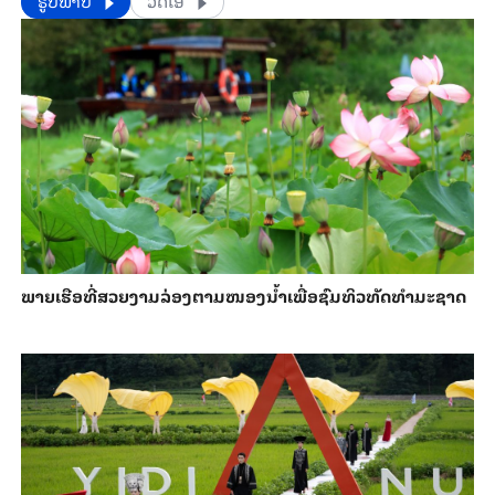
​​ຮູບພາບ
ວີດີໂອ
ພາຍ​ເຮືອທີ່​ສວຍ​ງາມ​ລ່ອງ​ຕາມ​​ໜອງນ້ຳ​​ເພື່ອ​ຊົມ​ທິວ​ທັດ​ທຳ​ມະ​ຊາດ