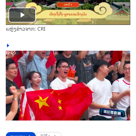
Play
ແຫຼ່ງ​ຂ່າວ​ຈາກ: CRI
Video