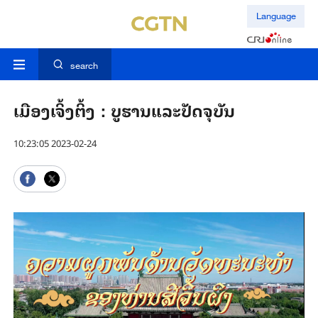
Language
search
ເມືອງເຈິ້ງຕິ້ງ：ບູຮານແລະປັດຈຸບັນ
10:23:05 2023-02-24