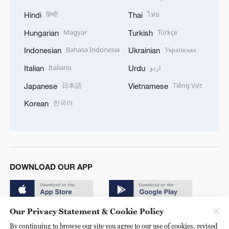
हिन्दी
ไทย
Hindi
Thai
Magyar
Türkçe
Hungarian
Turkish
Bahasa Indonesia
Українська
Indonesian
Ukrainian
Italiano
اردو
Italian
Urdu
日本語
Tiếng Việt
Japanese
Vietnamese
한국어
Korean
DOWNLOAD OUR APP
Our Privacy Statement & Cookie Policy
By continuing to browse our site you agree to our use of cookies, revised