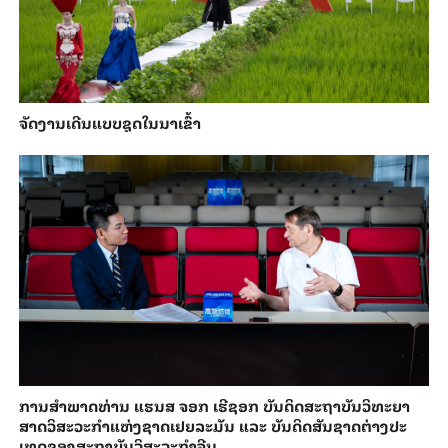
ຈັດງານເດີນແບບຊຸດໃນນາເຂົ້າ
ການ​ສຳ​ພາດ​ທ່ານ ແຮນ​ສ ຈອກ ເຮີ​ຊອກ ​ບັນ​ດິດ​ສະ​ຖາ​ບັນວິ​ທະ​ຍາ​
ສາດວິ​ສະ​ວະ​ກຳ​ແຫ່ງ​ຊາດ​ເຢຍ​ລະ​ມັນ ແລະ ບັນ​ດິດ​ສັນ​ຊາດ​ຕ່າງ​ປະ​
ເທດ​ຂອງສະ​ຖາ​ບັນ​ວິ​ສະ​ວະ​ກຳ​ຈີນ