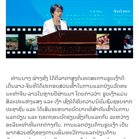
ທ່ານ
ນາງ
ຟ່າງຮົງ
ໄດ້
ຕີ
ລາ
ຄາ
ສູງ
ຕໍ່
ເທດ
ສະ
ການ
ຮູບ
ເງົາ
ດີ
ເດັ່ນ
ລາວ
-
ຈີນ
ທີ່
ໄດ້
ປະ
ກອບ
ສ່ວນ
ເຂົ້າ
ໃນ
ການ
ແລ
ກ
ປ່ຽນ
ວັດ
ທະ
ນະ
ທຳ
ຈີນ
-
ລາວ
ໃນຫຼາຍ
ປີ
ຜ່ານ
ມາ
ໂດຍ
ກ່າວ
ວ່າ
:
ຮູບເງົາແມ່ນ
ສິລະປະແຫ່ງແສງ ແລະ ເງົາ ເຊິ່ງໄດ້ຮັບຄວາມນິຍົມຊົມຊອບຈາກ
ປະຊາຊົນ ແລະ ໄດ້ເສີມຂະຫຍາຍບົດບາດທີ່ສຳຄັນເຂົ້າໃນການ
ແລກປ່ຽນ ແລະ ຖອດຖອນບົດຮຽນເຊິ່ງກັນແລະກັນ ລະຫວ່າງ
ອະລິຍະທຳທີ່ແຕກຕ່າງກັນ. ການແລກປ່ຽນດ້ານຮູບເງົາ ເປັນ
ພາກສ່ວນໜຶ່ງຂອງການເພີ່ມທະວີການແລກປ່ຽນດ້ານ