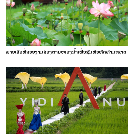
ພາຍ​ເຮືອທີ່​ສວຍ​ງາມ​ລ່ອງ​ຕາມ​​ໜອງນ້ຳ​​ເພື່ອ​ຊົມ​ທິວ​ທັດ​ທຳ​ມະ​ຊາດ