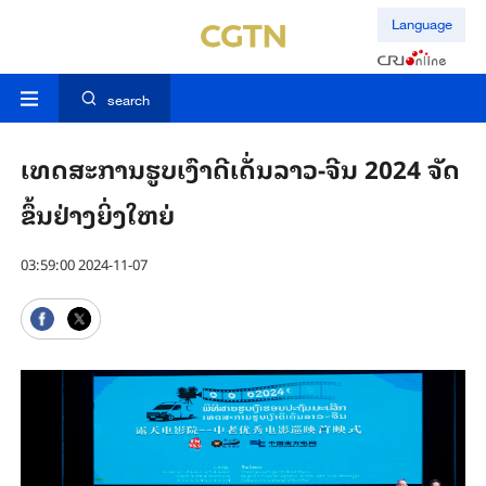
Language
search
ເທດ​ສະ​ການ​ຮູບ​ເງົາ​ດີ​ເດັ່ນ​ລາວ-ຈີນ​ 2024 ຈັດ​
ຂຶ້ນ​ຢ່າງ​ຍິ່ງ​ໃຫຍ່
03:59:00 2024-11-07