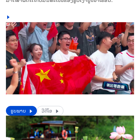
​​ຮູບພາບ
ວີດີໂອ