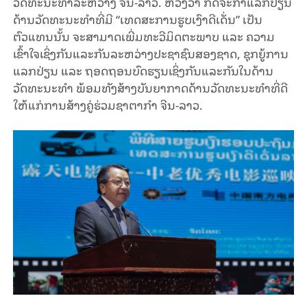
ວັດທະນະທຳລະຫວ່າງ ຈີນ-ລາວ. ຫວັງວ່າ ກິດຈະກຳແລກປ່ຽນ
ດ້ານວັດທະນະທຳທີ່ມີ “ເທດສະການຮູບເງົາດີເດັ່ນ” ເປັນ
ຕົວແທນນັ້ນ ຈະສາມາດເພີ່ມທະວີມິດຕະພາບ ແລະ ຄວາມ
ເຂົ້າໃຈເຊິ່ງກັນແລະກັນລະຫວ່າງປະຊາຊົນສອງຊາດ, ຊຸກຍູ້ການ
ແລກປ່ຽນ ແລະ ຖອດຖອນບົດຮຽນເຊິ່ງກັນແລະກັນໃນດ້ານ
ວັດທະນະທຳ ພ້ອມທັງສ້າງບັນຍາກາດດ້ານວັດທະນະທຳທີ່ດີ
ໃຫ້ແກ່ການສ້າງຄູ່ຮ່ວມຊາຕາກຳ ຈີນ-ລາວ.