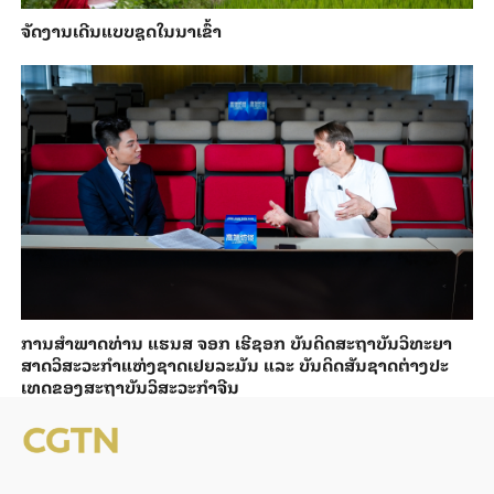
ຈັດງານເດີນແບບຊຸດໃນນາເຂົ້າ
ການ​ສຳ​ພາດ​ທ່ານ ແຮນ​ສ ຈອກ ເຮີ​ຊອກ ​ບັນ​ດິດ​ສະ​ຖາ​ບັນວິ​ທະ​ຍາ​
ສາດວິ​ສະ​ວະ​ກຳ​ແຫ່ງ​ຊາດ​ເຢຍ​ລະ​ມັນ ແລະ ບັນ​ດິດ​ສັນ​ຊາດ​ຕ່າງ​ປະ​
ເທດ​ຂອງສະ​ຖາ​ບັນ​ວິ​ສະ​ວະ​ກຳ​ຈີນ