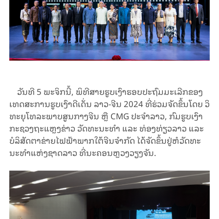
ວັນ
ທີ
5
ພະ
ຈິກ
ນີ້
, ​
ພິ
ທີ
ສາຍຮູບ
ເງົາ
ຮອບ
ປະຖົມ
ມະ
ເລີກຂອງ
ເທດ
ສະ
ການ
ຮູບ
ເງົາ
ດີ
ເດັ່ນ
ລາວ
-
ຈີນ
2024
ທີ່
ຮ່ວມ
ຈັດ
ຂຶ້ນ
ໂດຍ
ວິ
ທະ
ຍຸ
ໂທ
ລະ
ພາບ
ສູນ
ກາງ
ຈີນ
ຫຼື
CMG ​
ປະ
ຈຳ
ລາວ
,
ກົມຮູບ
ເງົາ
ກະ
ຊວງ
ຖະ
ແຫຼງ
ຂ່າວ ວັດ
ທະ
ນະ
ທຳ
ແລະ
ທ່ອ
ງ
ທ່ຽວ
ລາວ
​​
ແລະ
​
ບໍ
ລິ
ສັດ
ຕາ
ຂ່າຍ
ໄຟ
ຟ້າ
ພາກ
ໃຕ້
ຈີນຈໍາກັດ
ໄດ້
ຈັດ
ຂຶ້ນ
ຢູ່
ຫໍ
ວັດ
ທະ
ນະ
ທຳ
ແຫ່ງ
ຊາດ
ລາວ
ທີ່
ນະ
ຄອນຫຼວງວຽງ
ຈັນ
.