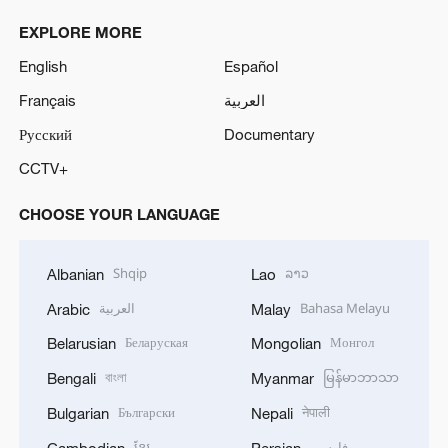
EXPLORE MORE
English
Español
Français
العربية
Русский
Documentary
CCTV+
CHOOSE YOUR LANGUAGE
Shqip
ລາວ
Albanian
Lao
العربية
Bahasa Melayu
Arabic
Malay
Беларуская
Монгол
Belarusian
Mongolian
বাংলা
မြန်မာဘာသာ
Bengali
Myanmar
Български
नेपाली
Bulgarian
Nepali
ខ្មែរ
فارسی
Cambodian
Persian