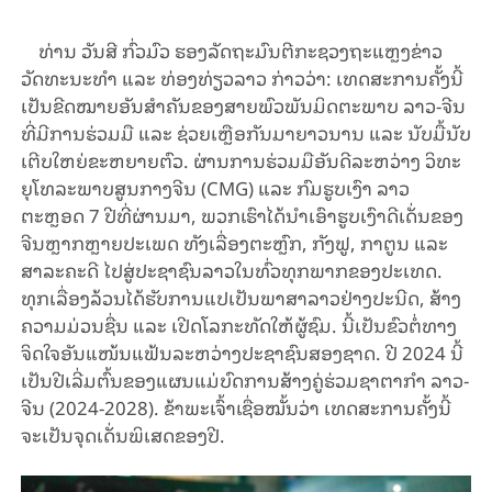
ທ່ານ
ວັນ
ສີ
ກົ່ວ
ມົວ
​
ຮອງລັດຖະມົນຕີກະຊວງຖະແຫຼງຂ່າວ
ວັດທະ
ນະທຳ ແລະ ທ່ອງທ່ຽວລາວ ກ່າວ
ວ່າ
:
ເທດສະການຄັ້ງນີ້
ເປັນຂີດໝາຍອັນສໍາຄັນຂອງສາຍພົວພັນມິດຕະພາບ ລາວ-ຈີນ ​
ທີ່​ມີການຮ່ວມມື ແລະ ຊ່ວຍເຫຼືອກັນມາຍາວນານ ແລະ ນັບມື້ນັບ
ເຕີບໃຫຍ່ຂະຫຍາຍຕົວ. ຜ່ານການຮ່ວມມືອັນດີລະຫວ່າງ ວິ​ທະ​
ຍຸ​ໂທ​ລະ​ພາບ​ສູນ​ກາງ​ຈີນ (
CMG)
ແລະ ກົມຮູບເງົາ ລາວ
ຕະຫຼອດ
7
ປີທີ່ຜ່ານມາ
,
ພວກເຮົາໄດ້ນໍາເອົາຮູບເງົາດີເດັ່ນຂອງ
ຈີນຫຼາກຫຼາຍປະເພດ ທັງເລື່ອງຕະຫຼົກ
,
ກັງຟູ
,
ກາຕູນ ແລະ
ສາລະຄະດີ ໄປສູ່ປະຊາຊົນລາວໃນທົ່ວທຸກພາກຂອງປະເທດ.
ທຸກເລື່ອງລ້ວນໄດ້ຮັບການແປເປັນພາສາລາວຢ່າງປະນີດ
,
ສ້າງ
ຄວາມມ່ວນຊື່ນ ແລະ ເປີດໂລກະທັດໃຫ້ຜູ້ຊົມ. ນີ້ເປັນຂົວຕໍ່ທາງ
ຈິດໃຈອັນແໜ້ນແຟ້ນລະຫວ່າງປະຊາຊົນສອງຊາດ. ປີ
2024
ນີ້
ເປັນປີເລີ່ມຕົ້ນຂອງແຜນແມ່ບົດການສ້າງຄູ່ຮ່ວມຊາຕາກໍາ ລາວ-
ຈີນ (
2024-2028).
ຂ້າພະເຈົ້າເຊື່ອໝັ້ນວ່າ ເທດສະການຄັ້ງນີ້
ຈະເປັນຈຸດເດັ່ນພິເສດຂອງປີ.