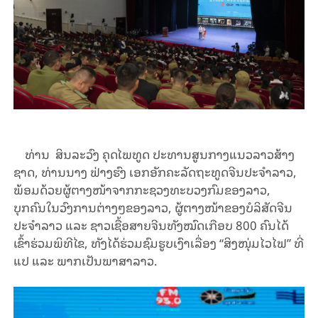
ທ່ານ
ສິນລະວົງ ຄຸດໄພທູດ ປະທານສູນກາງແນວ
ລາວສ້າງ
ຊາດ
,
ທ່ານ
ນາງ
ຟ່າງ
ຮົງ
ເອກ
ອັກ
ຄະ
ລັດ
ຖະ
ທູດ
ຈີນ
ປະ
ຈຳ
ລາວ
,
ພ້ອມ
ດ້ວຍ
ຜູ້
ຕາງ
ໜ້າ
ຈາກ
ກະຊວງທະບວງກົມ
ຂອງລາວ
,
ບຸກຄົນ
ໃນ
ວົງ
ການ
ຕ່າງໆ
ຂອງ
ລາວ
,
ຜູ້ຕາງໜ້າຂອງບໍ
ລິ
ສັດ
ຈີນ
ປະ
ຈຳ
ລາວ
ແລະ
ຊາວ
ເຊື້ອ
ສາຍ
ຈີນ
ທັງ
ໝົດ
ເກືອບ
800
ຄົນ
ໄດ້
ເຂົ້າ
ຮ່ວມ
ພິ
ທີ
ໄຂ
,
ທັງ
ໄດ້ຮ່ວມຊົມ
ຮູບ
ເງົາເລື່ອງ
​ “
ສິງ
ໜຸ່ມ
ໄວ
ໄຟ
”
ທີ່
ແປ
ແລະ
ພາກ
ເປັນ
ພາ
ສາ
ລາວ
.