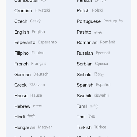
Hrvatski
Polski
Croatian
Polish
Český
Português
Czech
Portuguese
English
پښتو
English
Pashto
Esperanto
Română
Esperanto
Romanian
Filipino
Русский
Filipino
Russian
Français
Српски
French
Serbian
Deutsch
සිංහල
German
Sinhala
Ελληνικά
Español
Greek
Spanish
Hausa
Kiswahili
Hausa
Swahili
עברית
தமிழ்
Hebrew
Tamil
हिन्दी
ไทย
Hindi
Thai
Magyar
Türkçe
Hungarian
Turkish