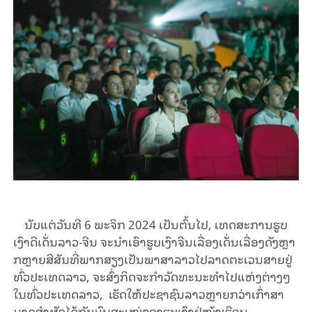
ນັບ
ແຕ່
ວັນ
ທີ
6
ພະ
ຈິກ
2024 ​
ເປັນ
ຕົ້ນ
ໄປ
,
ເທ
ດ
ສະ
ການ
ຮູບ
ເງົາ
ດີ
ເດັ່ນ
ລາວ
-
ຈີນ
ຈະນໍາ
ເອົາ
ຮູບ
ເງົາ
ຈີນ
ເລື່ອງ
ເດັ່ນ
ເລື່ອງ
ດັງ
ຫຼາ
ກ
ຫຼາຍ
ສີສັນ
ທີ່
ພາກ
ສຽງ
ເປັນ
ພາສາ
ລາວ
ໄປລາດຕະ
ເວນສາຍຢູ່
ທົ່ວ
ປະ
ເທດ
ລາວ
​,
ຈ
ະ
ສົ່ງ
ກິ
ດ
ຈະ
ກຳ
ວັດ
ທະ
ນະ
ທຳ
ໄປ
ແຫ່ງ
ຕ່າງໆ
ໃນທົ່ວ
ປະ
ເທດ
ລາວ
,
ເຮັດ
ໃຫ້
ປະ
ຊາ
ຊົນ
ລາວຫຼາຍກວ່າ
ເກົ່າ
ສາ
ມາດ
ສຳ
ຜັດ
ໄດ້ກັບ
ມົນ
ສະ
ເໜ່
ຂອງ
ຮູບ
ເງົາ
ຢູ່
ໜ້າ
ເຮືອນ
.