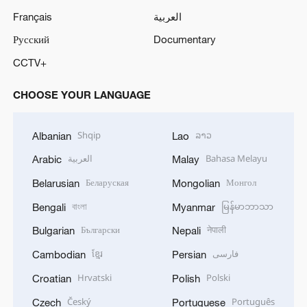
Français
العربية
Русский
Documentary
CCTV+
CHOOSE YOUR LANGUAGE
Shqip
ລາວ
Albanian
Lao
العربية
Bahasa Melayu
Arabic
Malay
Беларуская
Монгол
Belarusian
Mongolian
বাংলা
မြန်မာဘာသာ
Bengali
Myanmar
Български
नेपाली
Bulgarian
Nepali
ខ្មែរ
فارسی
Cambodian
Persian
Hrvatski
Polski
Croatian
Polish
Český
Português
Czech
Portuguese