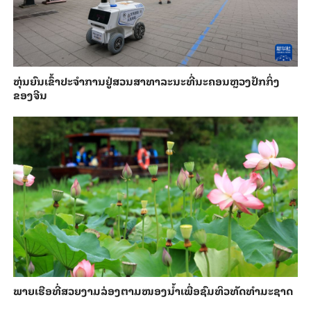
​ຫຸ່ນ​ຍົນ​ເຂົ້າ​ປະ​ຈຳ​ການ​ຢູ່​ສວນ​ສາ​ທາ​ລະ​ນະ​ທີ່​ນະ​ຄອນຫຼວງ​ປັກ​ກິ່ງ​
ຂອງ​ຈີນ
ພາຍ​ເຮືອທີ່​ສວຍ​ງາມ​ລ່ອງ​ຕາມ​​ໜອງນ້ຳ​​ເພື່ອ​ຊົມ​ທິວ​ທັດ​ທຳ​ມະ​ຊາດ