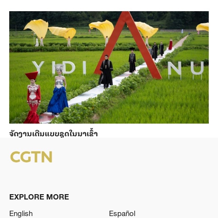
ຈັດງານເດີນແບບຊຸດໃນນາເຂົ້າ
EXPLORE MORE
English
Español