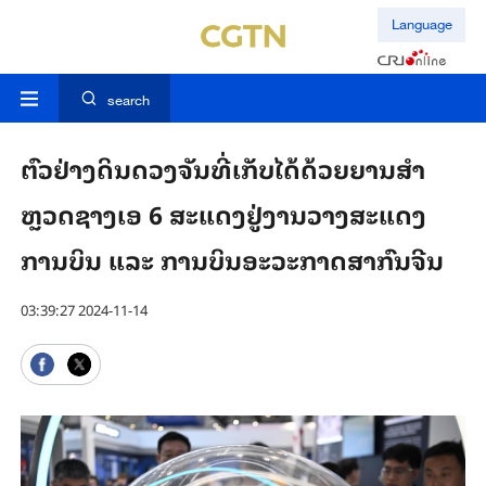
Language
search
ຕົວຢ່າງດິນດວງຈັນທີ່ເກັບໄດ້ດ້ວຍຍານສຳ
ຫຼວດຊາງເອ 6 ສະແດງຢູ່ງານວາງສະແດງ
ການບິນ ແລະ ການບິນອະວະກາດສາກົນຈີນ
03:39:27 2024-11-14