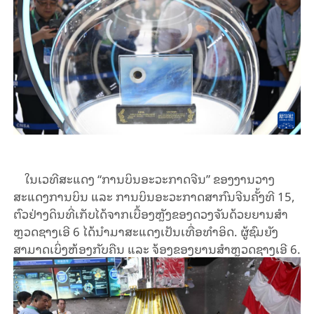
ໃນເວທີສະແດງ “ການບິນອະວະກາດຈີນ” ຂອງງານວາງ
ສະແດງການບິນ ແລະ ການບິນອະວະກາດສາກົນຈີນຄັ້ງທີ 15,
ຕົວຢ່າງດິນທີ່ເກັບໄດ້ຈາກເບື້ອງຫຼັງຂອງດວງຈັນດ້ວຍຍານສຳ
ຫຼວດຊາງເອີ 6 ໄດ້ນຳມາສະແດງເປັນເທື່ອທຳອິດ. ຜູ້ຊົມຍັງ
ສາມາດເບິ່ງຫ້ອງກັບຄືນ ແລະ ຈ້ອງຂອງຍານສຳຫຼວດຊາງເອີ 6.