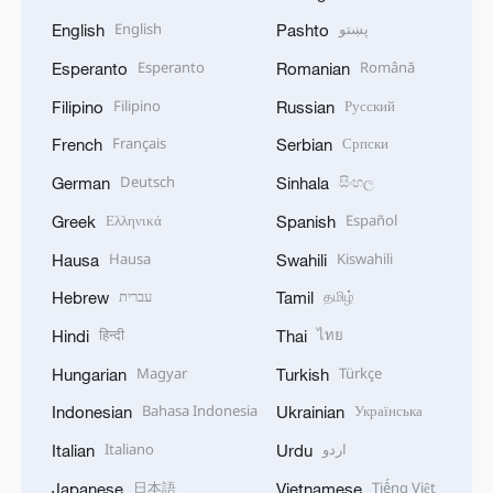
English
پښتو
English
Pashto
Esperanto
Română
Esperanto
Romanian
Filipino
Русский
Filipino
Russian
Français
Српски
French
Serbian
Deutsch
සිංහල
German
Sinhala
Ελληνικά
Español
Greek
Spanish
Hausa
Kiswahili
Hausa
Swahili
עברית
தமிழ்
Hebrew
Tamil
हिन्दी
ไทย
Hindi
Thai
Magyar
Türkçe
Hungarian
Turkish
Bahasa Indonesia
Українська
Indonesian
Ukrainian
Italiano
اردو
Italian
Urdu
日本語
Tiếng Việt
Japanese
Vietnamese