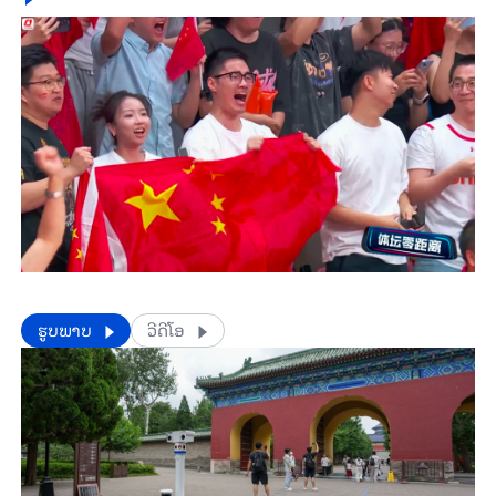
​​ຮູບພາບ
ວີດີໂອ