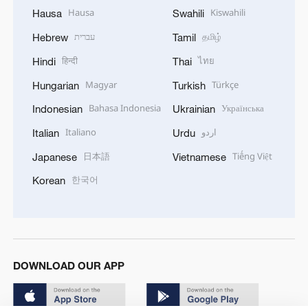
Hausa
Kiswahili
Hausa
Swahili
עברית
தமிழ்
Hebrew
Tamil
हिन्दी
ไทย
Hindi
Thai
Magyar
Türkçe
Hungarian
Turkish
Bahasa Indonesia
Українська
Indonesian
Ukrainian
Italiano
اردو
Italian
Urdu
日本語
Tiếng Việt
Japanese
Vietnamese
한국어
Korean
DOWNLOAD OUR APP