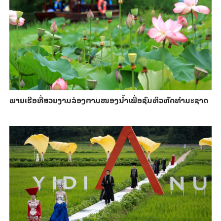
ພາຍ​ເຮືອທີ່​ສວຍ​ງາມ​ລ່ອງ​ຕາມ​​ໜອງນ້ຳ​​ເພື່ອ​ຊົມ​ທິວ​ທັດ​ທຳ​ມະ​ຊາດ