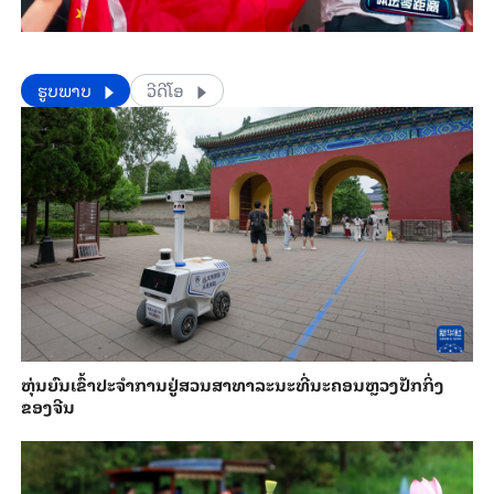
​​ຮູບພາບ
ວີດີໂອ
​ຫຸ່ນ​ຍົນ​ເຂົ້າ​ປະ​ຈຳ​ການ​ຢູ່​ສວນ​ສາ​ທາ​ລະ​ນະ​ທີ່​ນະ​ຄອນຫຼວງ​ປັກ​ກິ່ງ​
ຂອງ​ຈີນ