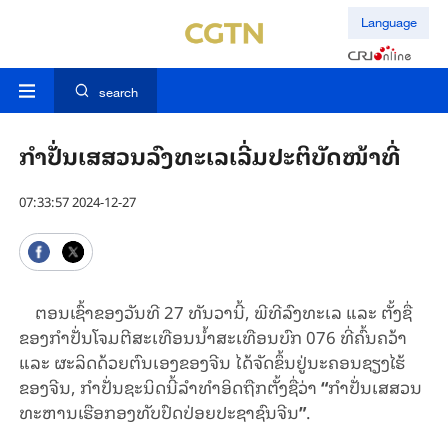
Language
search
ກຳ​ປັ່ນ​ເສ​ສວນ​ລົງ​ທະ​ເລ​ເລີ່ມ​ປະ​ຕິ​ບັດ​ໜ້າ​ທີ່
07:33:57 2024-12-27
ຕອນ
ເຊົ້າ
ຂອງວັນ
ທີ 27 ທັນ
ວາ
ນີ້, ພີ​ທີ​ລົງ​ທະ​ເລ ແລະ ຕັ້ງ​ຊື່​
ຂອງ​ກຳ​ປັ່ນໂຈມ
ຕີ
ສະ
ເທືອນ
ນ້ຳ
ສະ
ເທືອນ
ບົກ
076 ທີ່​ຄົ້ນ​ຄວ້າ
ແລະ ຜະ​ລິດ​ດ້ວຍ​ຕົນ​ເອງ​ຂອງ​ຈີນ ໄດ້​ຈັດ​ຂຶ້ນ​ຢູ່​ນະ​ຄອນ​ຊຽງ​ໄຮ້
ຂອງ​ຈີນ
, ກຳ​ປັ່ນ
ຊະ
ນິດ
ນີ້
ລຳ
ທຳ
ອິດ​​ຖືກ​ຕັ້ງ​ຊື່​
ວ່າ
“
​ກຳ​ປັ່ນ​ເສ​ສວນ​
ທະ​ຫານ​ເຮືອກອງ​ທັບ​ປົດ​ປ່ອຍ​ປະ​ຊາ​ຊົນ​ຈີນ
”
.