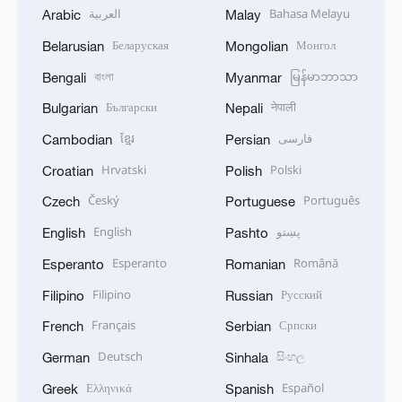
العربية
Bahasa Melayu
Arabic
Malay
Беларуская
Монгол
Belarusian
Mongolian
বাংলা
မြန်မာဘာသာ
Bengali
Myanmar
Български
नेपाली
Bulgarian
Nepali
ខ្មែរ
فارسی
Cambodian
Persian
Hrvatski
Polski
Croatian
Polish
Český
Português
Czech
Portuguese
English
پښتو
English
Pashto
Esperanto
Română
Esperanto
Romanian
Filipino
Русский
Filipino
Russian
Français
Српски
French
Serbian
Deutsch
සිංහල
German
Sinhala
Ελληνικά
Español
Greek
Spanish