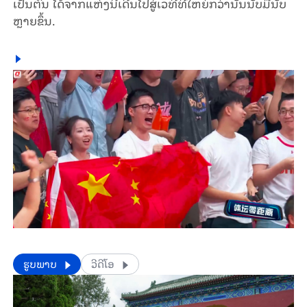
ເປັນຕົ້ນ ໄດ້ຈາກແຫ່ງນີ້ເດີນໄປສູ່ເວທີທີ່ໃຫຍ່ກວ່ານັ້ນນັບມື້ນັບ
ຫຼາຍຂຶ້ນ
.
​​ຮູບພາບ
ວີດີໂອ