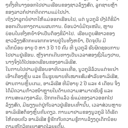
ໆຄັ້ງທີ່
ນາງ
ອອກໄປຢາມເຮືອນຂອງຊາວລ້ຽງສັດ
,
ລູກຊາຍຫຼ້າ
ຂອງລາວກໍ
ຢາກຕິດຕາມແມ່
ໄປນຳ
.
ເຖິງວ່າ
ລູກ
ບໍ່
ຢາກ
ໃຫ້
ແມ່
ອອກ
ເຮືອນໄປ
,
ແຕ່ ນູ
ວກູ
ລີ
ຍັງໄດ້ຂີ່
ມ້າ
ອອກ
ເດີນທາງຕາມແຜນການ
.
ຍ້ອນວ່າບໍ່ມີຖະໜົນ
,
ຫຼາຍ
ບ່ອນໃນທົ່ງຫຍ້າຈຳ
ເປັນ
ຕ້ອງ
ຂີ່
ມ້າ
ໄປ
.
ເຮືອນຕູບສີຂາວຂອງ
ຊາວລ້ຽງສັດກະແຈກກະຈາຍຢູ່ໃນທົ່ງຫຍ້າ
,
ປັດຈຸບັນ ມີ
ເດັກນ້ອຍ
ອາຍຸ
0
ຫາ
3
ປີ
10
ຄົນ
ທີ່
ນູ
ວ
ກູ
ລີ
​
ຮັບຜິດຊອບການ
ໄປຢາມຢູ່ເຮືອນ
.
ຫຼັງຈາກເດີນທາງເປັນເວລາສອງຊົ່ວໂມງປາຍ
,
ນາງ
ຈຶ່ງໄດ້ໄປຮອດເຮືອນຂອງອາ
ເລິ
ເຮີ
ສ
.
ໃນການໄປຢາມຢູ່ເຮືອນອາທິດລະເທື່ອ
,
ນູ
ວ
ກູ
ລີລ້ວນແຕ່ຈະນຳ
ເອົາເຄື່ອງຫຼິ້ນ ແລະ ປຶ້ມຮູບພາບທີ່ເໝາະສົມສໍາລັບອາ
ເລິ
ເຮີ
ສ
,
ຜ່ານ
ການ
ຫຼິ້ນເກມ
,
ອາ
ເລິ
ເຮີ
ສ
ທີ່ມີອາຍຸ
2
ປີ ແລະ
4
ເດືອນ
ຈຶ່ງ
ໄດ້ມີຄວາມກ້າວໜ້າ
ຫຼຼາຍໃນດ້ານຄວາມສາມາດຮັບຮູ້ ແລະ
ການສະແດງອາລົມ
.
ປົກກະຕິແລ້ວ
ພໍ່ແມ່ຂອງລາວອອກໄປ
ລ້ຽງສັດ
,
ມີພຽງແຕ່ປູ່ກັບລາວຢູ່ເຮືອນເທົ່ານັ້ນ
,
ເວ
ລາສ່ວນຫຼາຍ
ອາ
ເລິ
ເຮີ
ສຕ້ອງຫຼິ້ນຄົນດຽວ
.
ການມາຢາມ
ຂອງ
ນູວ
ກູ
ລີ
ໄດ້ເຮັດ
ໃຫ້ຄອບຄົວ
ອາ
ເລິ
ເຮີ
ສ
ຮູ້ຈັກ
ກັບຄວາມຮູ້
ການ
ລ້ຽງ
ດູເດັກນ້ອຍ
ຕາມຫຼັກ
ວິທະຍາສາດໄລຍະຕົ້ນ
.