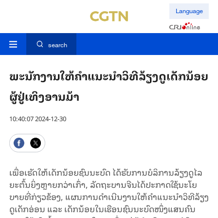
Language
search
ພະນັກງານໃຫ້ຄຳແນະນຳວິທີລ້ຽງດູເດັກນ້ອຍ
ຜູ້ຢູ່ເທິງອານມ້າ
10:40:07 2024-12-30
ເພື່ອ
ເ
ຮັດ
ໃຫ້
ເດັກ
ນ້ອຍ
ຊົນ
ນະ
ບົດ
ໄດ້
ຮັບ
ການ
ບໍ
ລິ
ການ
ລ້ຽງ
ດູ
ໄລ
ຍະ
ຕົ້ນ
ຍິ່ງ
ຫຼາຍກວ່າເກົ່າ, ລັດ
ຖະບານຈີນໄດ້ປະ
ກາດໃຊ້
ນະ
ໂຍ
ບາຍ
ທີ່
ກ່ຽວ
ຂ້ອງ
,
ແຜນ
ການດຳເນີນງານໃຫ້ຄຳແນະນຳວິທີລ້ຽງ
ດູ
ເດັກອ່ອນ
ແລະ
ເດັກ
ນ້ອຍ
ໃນ
ເຮືອນ
ຊົນ
ນະ
ບົດ
ໜຶ່ງ
ແສນ
ຄົນ