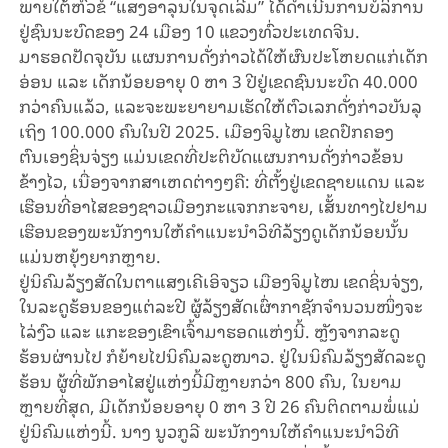
ພາຍໃຕ້ຫົວຂໍ້
“
ແສງອາລຸນໃນຈຸດ
ເລີ່ມ
”
ໄດ້
ດຳ
ເນີນ
ການ
ບໍ
ລິ
ການ
ຢູ່ຊົນນະບົດຂອງ
24
ເມືອງ
10
ແຂວງ
ທົ່ວ
ປະ
ເທດ
ຈີນ
.
ມາຮອດປັດຈຸບັນ ແຜນການດັ່ງກ່າວໄດ້ໃຫ້ຜົນປະໂຫຍດແກ່ເດັກ
ອ່ອນ
ແລະ
ເດັກນ້ອຍອາຍຸ
0
ຫາ
3
ປີຢູ່ເຂດຊົນນະບົດ
40.000
ກວ່າຄົນແລ້ວ
,
ແລະຈະພະຍາຍາມເຮັດໃຫ້ຕົວເລກດັ່ງກ່າວບັນລຸ
ເຖິງ
100.000
ຄົນໃນປີ
2025.
ເມືອງຈິ
ມູ
ໄໜ
ເຂດປົກຄອງ
ຕົນເອງ
ຊິ່ນ
ຈ່ຽງ ແມ່ນເຂດທີ່ປະຕິບັດແຜນການດັ່ງກ່າວຂ້ອນ
ຂ້າງໄວ
,
ເນື່ອງຈາກ
ສາ
ເຫດ
ຕ່າງໆ
ຄື
:
ທີ່ຕັ້ງຢູ່ເຂດຊາຍແດນ
ແລະ
ເຮືອນທີ່ອາໄສຂອງຊາວເມືອງກະແຈກກະຈາຍ
,
ເສັ້ນທາງໄປຢາມ
ເຮືອນຂອງພະນັກງານໃຫ້ຄຳແນະນຳວິທີລ້ຽງດູເດັກນ້ອຍນັ້ນ
ແມ່ນຫຍຸ້ງຍາກຫຼາຍ
.
ຢູ່
ນິ
ຄົມລ້ຽງສັດໃນຕາ
ແສງເຄີ
ເອິ
ຈຽວ
ເມືອງຈິ
ມູ
ໄໜ
ເຂດຊິ່ນ
ຈ່ຽງ
,
ໃນລະດູຮ້ອນຂອງ
ແຕ່
ລະປີ ຜູ້ລ້ຽງສັດ
ເຜົ່າກາຊັກ
ຈຳ
ນວນ
ໜຶ່ງ
ຈະ
ໄລ່ງົວ ແລະ ແກະຂອງເຂົາເຈົ້າມາຮອດແຫ່ງນີ້. ຫຼັງຈາກລະດູ
ຮ້ອນຜ່ານໄປ
ກໍຍ້າຍໄປນິ
ຄົມລະດູໜາວ
.
ຢູ່ໃນ
ນິ
ຄົມລ້ຽງສັດລະດູ
ຮ້ອນ ຜູ້ທີ່ພັກອາໄສຢູ່ແຫ່ງນີ້ມີຫຼາຍກວ່າ
800
ຄົນ
,
ໃນຍາມ
ຫຼາຍ
ທີ່ສຸດ
,
ມີເດັກນ້ອຍອາຍຸ
0
ຫາ
3
ປີ
26
ຄົນຕິດຕາມພໍ່ແມ່
ຢູ່ນິຄົມແຫ່ງນີ້
.
ນາງ
ນູວ
ກູ
ລີ
ພະນັກງານໃຫ້ຄຳແນະນຳວິທີ