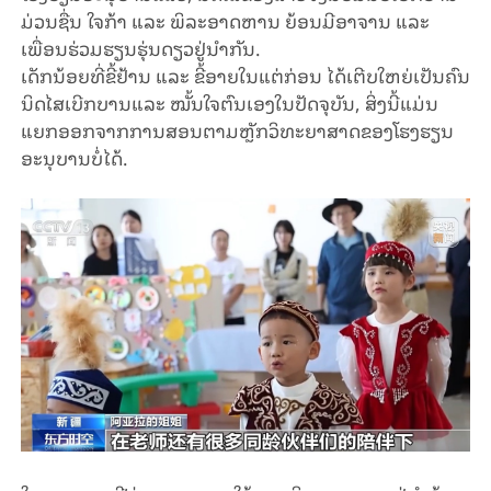
ມ່ວນຊື່ນ ໃຈກ້າ ແລະ ພິລະອາດຫານ
ຍ້ອນ
ມີອາຈານ ແລະ
ເພື່ອນຮ່ວມຮຽນ
ຮຸ່ນດຽວ
ຢູ່
ນຳ
ກັນ
.
ເດັກນ້ອຍທີ່ຂີ້ຢ້ານ ແລະ ຂີ້ອາຍໃນແຕ່ກ່ອນ ໄດ້ເຕີບໃຫຍ່
ເປັນ
ຄົນ
ນິດໄສເບີກບານແລະ ໝັ້ນໃຈຕົນ
ເອງໃນປັດຈຸບັນ, ສິ່ງນີ້ແມ່ນ
ແຍກອອກຈາກການສອນຕາມຫຼັກວິທະຍາສາດຂອງໂຮງຮຽນ
ອະນຸບານ
ບໍ່
ໄດ້
.