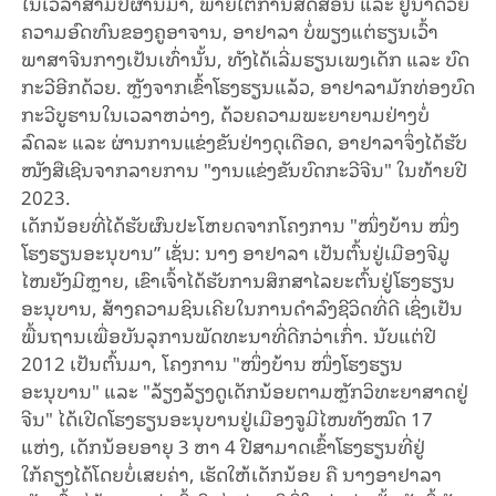
ໃນເວລາສາມປີຜ່ານມາ
,
ພາຍໃຕ້ການ
ສິດ
ສອນ
ແລະ
ຢູ່
ນຳ
ດ້ວຍ
ຄວາມອົດທົນຂອງຄູອາຈານ
,
ອາ
ຢາ
ລາ
ບໍ່ພຽງແຕ່ຮຽນເວົ້າ
ພາສາຈີນກາງເປັນເທົ່ານັ້ນ
, ​
ທັງໄດ້ເລີ່ມຮຽນເພງ
ເດັກ ແລະ ບົດ
ກະວີອີກດ້ວຍ
.
ຫຼັງຈາກເຂົ້າໂຮງຮຽນແລ້ວ
,
ອາ
ຢາ
ລາມັກທ່ອງບົດ
ກະວີບູຮານ
ໃນເວລາຫວ່າງ
,
ດ້ວຍຄວາມພະຍາຍາມ
ຢ່າງບໍ່
ລົດລະ ແລະ
ຜ່ານການແຂ່ງຂັນຢ່າງດຸເດືອດ
,
ອາ
ຢາ
ລາຈຶ່ງໄດ້ຮັບ
ໜັງສືເຊີນຈາກລາຍ
ການ
"
ງານ
ແຂ່ງ
ຂັນ
ບົດກະວີຈີນ
"
ໃນທ້າຍປີ
2023.
ເດັກນ້ອຍທີ່ໄດ້ຮັບຜົນປະໂຫຍດຈາກໂຄງການ
"
ໜຶ່ງບ້ານ ໜຶ່ງ
ໂຮງຮຽນອະນຸບານ” ເຊັ່ນ: ນາງ ອາ
ຢາ
ລາ ເປັນຕົ້ນ
ຢູ່
ເມືອງ
ຈີ
ມູ
ໄໜຍັງມີຫຼາຍ
,
ເຂົາເຈົ້າໄດ້ຮັບການສຶກສາໄລຍະຕົ້ນຢູ່ໂຮງຮຽນ
ອະນຸບານ
,
ສ້າງ
ຄວາມ
ຊິນ
ເຄີຍ
ໃນການດໍາລົງຊີວິດທີ່ດີ ເຊິ່ງເ
ປັນ
ພື້ນ
ຖານເພື່ອບັນລຸການພັດທະນາທີ່ດີກວ່າເກົ່າ
.
ນັບແຕ່ປີ
2012
ເປັນຕົ້ນມາ
,
ໂຄງການ
"
ໜຶ່ງບ້ານ ໜຶ່ງໂຮງຮຽນ
ອະນຸບານ
"
ແລະ
"
ລ້ຽງລ້ຽງດູເດັກນ້ອຍຕາມຫຼັກວິທະຍາສາດຢູ່
ຈີນ
"
ໄດ້ເປີດໂຮງຮຽນອະນຸບານຢູ່ເມືອງຈູ
ມີ
ໄໜທັງໝົດ
17
ແຫ່ງ, ເດັກນ້ອຍອາຍຸ
3
ຫາ
4
ປີສາມາດເຂົ້າໂຮງຮຽນທີ່ຢູ່
ໃກ້ຄຽງໄດ້ໂດຍບໍ່ເສຍຄ່າ, ເຮັດໃຫ້
ເດັກ
ນ້ອຍ ຄື ນາງ
ອາ
ຢາ
ລາ