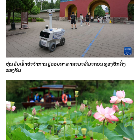
​ຫຸ່ນ​ຍົນ​ເຂົ້າ​ປະ​ຈຳ​ການ​ຢູ່​ສວນ​ສາ​ທາ​ລະ​ນະ​ທີ່​ນະ​ຄອນຫຼວງ​ປັກ​ກິ່ງ​
ຂອງ​ຈີນ