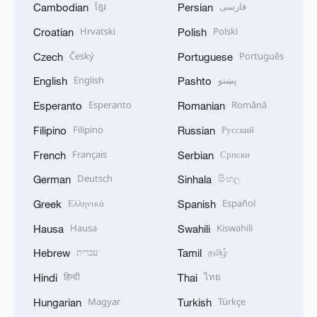
ខ្មែរ
فارسی
Cambodian
Persian
Hrvatski
Polski
Croatian
Polish
Český
Português
Czech
Portuguese
English
پښتو
English
Pashto
Esperanto
Română
Esperanto
Romanian
Filipino
Русский
Filipino
Russian
Français
Српски
French
Serbian
Deutsch
සිංහල
German
Sinhala
Ελληνικά
Español
Greek
Spanish
Hausa
Kiswahili
Hausa
Swahili
עברית
தமிழ்
Hebrew
Tamil
हिन्दी
ไทย
Hindi
Thai
Magyar
Türkçe
Hungarian
Turkish