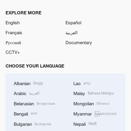
EXPLORE MORE
English
Español
Français
العربية
Русский
Documentary
CCTV+
CHOOSE YOUR LANGUAGE
Shqip
ລາວ
Albanian
Lao
العربية
Bahasa Melayu
Arabic
Malay
Беларуская
Монгол
Belarusian
Mongolian
বাংলা
မြန်မာဘာသာ
Bengali
Myanmar
Български
नेपाली
Bulgarian
Nepali