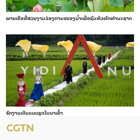
ພາຍ​ເຮືອທີ່​ສວຍ​ງາມ​ລ່ອງ​ຕາມ​​ໜອງນ້ຳ​​ເພື່ອ​ຊົມ​ທິວ​ທັດ​ທຳ​ມະ​ຊາດ
ຈັດງານເດີນແບບຊຸດໃນນາເຂົ້າ