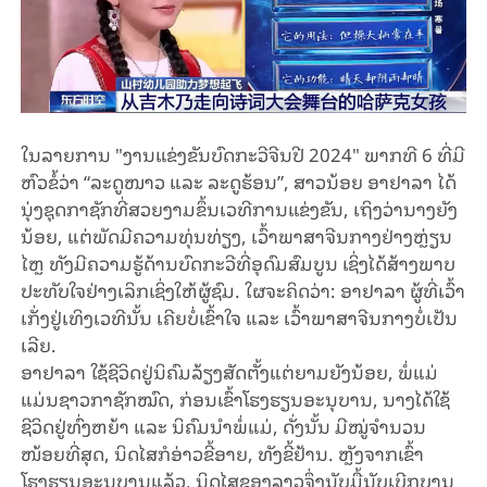
ໃນລາຍການ
"
ງານແຂ່ງ
ຂັນບົດກະວີຈີນປີ
2024" ​
ພາກ
ທີ
6
ທີ່ມີ
ຫົວຂໍ້ວ່າ “ລະດູໜາວ
ແລະ
ລະດູຮ້ອນ”
​,
ສາວນ້ອຍ
ອາ
ຢາ
ລາ
ໄດ້
ນຸ່ງຊຸດ
ກາຊັກທີ່ສວຍງາມຂຶ້ນເວທີການແຂ່ງຂັນ
,
ເຖິງວ່ານາງຍັງ
ນ້ອຍ
,
ແຕ່ພັດມີ
ຄວາມທຸ່ນທ່ຽງ
,
ເວົ້າ
ພາ
ສາ
ຈີນ
ກາງຢ່າງ
ຫຼ່ຽນ
ໄຫຼ
ທັງມີຄວາມຮູ້ດ້ານບົດກະວີທີ່ອຸ
ດົມ
ສົມ
ບູນ
ເຊິ່ງໄດ້
ສ້າງ
ພາບ
ປະທັບໃຈຢ່າງເລິກເຊິ່ງໃຫ້ຜູ້ຊົມ
.
ໃຜຈະຄິດວ່າ
:
ອາ
ຢາ
ລາ
ຜູ້ທີ່ເວົ້າ
ເກັ່ງຢູ່ເທິງເວທີນັ້ນ ເຄີຍບໍ່ເຂົ້າໃຈ ແລະ ເວົ້າພາສາຈີນກາງ
ບໍ່
ເປັນ
ເລີຍ
.
ອາ
ຢາ
ລາ
ໃຊ້ຊີວິດຢູ່
ນິ
ຄົມລ້ຽງສັດຕັ້ງແຕ່ຍາມຍັງນ້ອຍ
,
ພໍ່ແມ່
ແມ່ນຊາວກາຊັກໝົດ
,
ກ່ອນເຂົ້າໂຮງຮຽນອະນຸບານ
,
ນາງໄດ້ໃຊ້
ຊີວິດຢູ່ທົ່ງຫຍ້າ ແລະ ນິ
ຄົມນຳພໍ່ແມ່
,
ດັ່ງນັ້ນ ມີໝູ່ຈໍານວນ
ໜ້ອຍທີ່ສຸດ
,
ນິດໄສກໍ
ອ່າວຂີ້ອາຍ
, ​
ທັງຂີ້ຢ້ານ
.
ຫຼັງຈາກເຂົ້າ
ໂຮງຮຽນອະນຸບານ
ແລ້ວ
,
ນິດໄສຂອງ
ລາວຈຶ່ງນັບມື້ນັບເບີກບານ