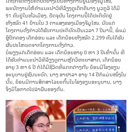
ໄດ້ຖືກຈັດຕັ້ງປະຕິບັດຢ່າງເປັນທາງການຢູ່ເມືອງ
ຈີ
ມູ
ໄໜ
,
ພະນັກງານໃຫ້ຄຳແນະນຳວິທີລ້ຽງດູເດັກຄືນາງ ນູວ
ກູ
ລີ
ໄດ້ມີ
91
ຄົນຢູ່ໃນທົ່ວເມືອງ
​.
ປັດ
ຈຸ
ບັນ
ໂຄງການນີ້ໄດ້ປະຕິບັດຢູ່
ທັງໝົດ
41
ບ້ານໃນ
3 ​
ຕາ
ແສງຂອງເມືອງ
ຈີ
ມູ
ໄໜ
.
ນັບແຕ່
ໂຄງການດັ່ງກ່າວໄດ້ຮັບການປະຕິບັດເປັນເວລາ
7
ປີມານີ້
,
ພໍ່ແມ່
ຜູ້ປົກຄອງ
ເດັກອ່ອນ
ແລະ
ເດັກນ້ອຍທັງໝົດ
2.299
ຄົນໄດ້ຮັບ
ຜົນປະໂຫຍດຈາກໂຄງການດັ່ງກ່າວ
.
ບໍ່ພຽງແຕ່ເດັກອ່ອນ ແລະ ເດັກນ້ອຍອາຍຸ
0
ຫາ
3
ປີເທົ່ານັ້ນ
ທີ່
ໄດ້ຮັບຄຳແນະນຳວິທີລ້ຽງດູຕາມຫຼັກວິທະຍາສາດ
,
ເດັກນ້ອຍ
ອາຍຸ
3
ຫາ
6
ປີ
ກໍ
ໄດ້ມີຊີວິດທີ່ແຕກຕ່າງກັນ
ຍ້ອນມີໂຮງຮຽນ
ອະນຸບານຢູ່ຊົນນະບົດ
.
ນາງ ອາ
ຢາ
ລາ
ອາຍຸ
14
ປີກໍແມ່ນໜຶ່ງໃນ
ນັ້ນ
,
ຍ້ອນມີ
ການ
ສຶກ
ສາ
ໄລຍະຕົ້ນໃນ
ໂຮງ
ຮຽນອະນຸບານ
,
ນາງ
ຈຶ່ງ
ມີໂອກາດໄປລ່າ
ຝັນຂອງຕົນ
.