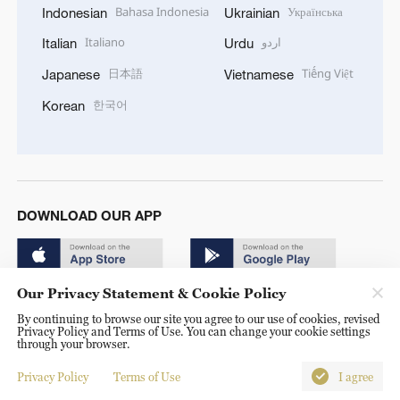
Bahasa Indonesia
Українська
Indonesian
Ukrainian
Italiano
اردو
Italian
Urdu
日本語
Tiếng Việt
Japanese
Vietnamese
한국어
Korean
DOWNLOAD OUR APP
Our Privacy Statement & Cookie Policy
By continuing to browse our site you agree to our use of cookies, revised
Privacy Policy and Terms of Use. You can change your cookie settings
through your browser.
© China Radio International.CRI. All Rights Reserved. 16A
Shijingshan Road, Beijing, China. 100040
Privacy Policy
Terms of Use
I agree