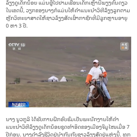
ລ້ຽງດູເດັກນ້ອຍ ແມ່ນຜູ້ໄປຢາມເຮືອນເດັກ
ເຫຼົ່າ
ນີ້
ພຽງຄົນດຽວ
ໃນເຂດນີ້
,
ວຽກຂອງນາງກໍແມ່ນໃຫ້ຄໍາແນະນໍາວິທີ
ລ້ຽງ
ລູກ
ຕາມ
ຫຼັກວິທະຍາສາດໃຫ້ຊາວລ້ຽງສັດເຜົ່າກາຊັກທີ່ມີລູກຫຼານອາຍຸ
0
ຫາ
3
ປີ
​​.
ນາງ
ນູ
ວ
ກູ
ລີ ໄດ້ຮັບການຝຶກອົບຮົມເປັນພະນັກງານໃຫ້ຄຳ
ແນະນຳວິທີລ້ຽງດູເດັກນ້ອຍຊຸດທໍາອິດຂອງ
ເມືອງ
ຈີ
ມູ
ໄໜເມື່ອ
7
ປີກ່ອນ
.
ນາງດຳ
ລົງ
ຊີ
ວິດ
ຢູ່ນຳກັນກັບຊາວ
ລ້ຽງສັດ
ຢູ່
ແຫ່ງນີ້
.
ທຸກ