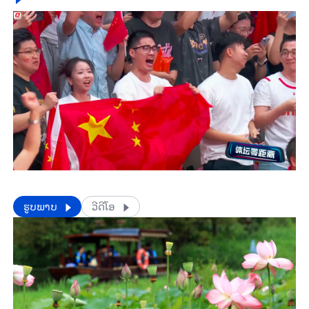
​​ຮູບພາບ
ວີດີໂອ