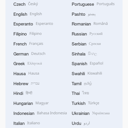
Český
Português
Czech
Portuguese
English
پښتو
English
Pashto
Esperanto
Română
Esperanto
Romanian
Filipino
Русский
Filipino
Russian
Français
Српски
French
Serbian
Deutsch
සිංහල
German
Sinhala
Ελληνικά
Español
Greek
Spanish
Hausa
Kiswahili
Hausa
Swahili
עברית
தமிழ்
Hebrew
Tamil
हिन्दी
ไทย
Hindi
Thai
Magyar
Türkçe
Hungarian
Turkish
Bahasa Indonesia
Українська
Indonesian
Ukrainian
Italiano
اردو
Italian
Urdu