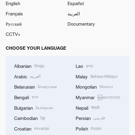
English
Español
Français
العربية
Русский
Documentary
CCTV+
CHOOSE YOUR LANGUAGE
Shqip
ລາວ
Albanian
Lao
العربية
Bahasa Melayu
Arabic
Malay
Беларуская
Монгол
Belarusian
Mongolian
বাংলা
မြန်မာဘာသာ
Bengali
Myanmar
Български
नेपाली
Bulgarian
Nepali
ខ្មែរ
فارسی
Cambodian
Persian
Hrvatski
Polski
Croatian
Polish