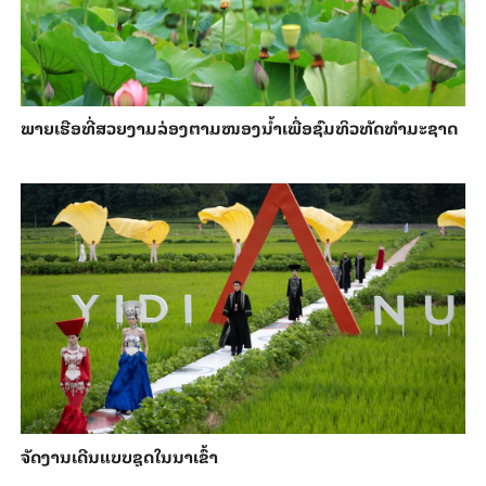
ພາຍ​ເຮືອທີ່​ສວຍ​ງາມ​ລ່ອງ​ຕາມ​​ໜອງນ້ຳ​​ເພື່ອ​ຊົມ​ທິວ​ທັດ​ທຳ​ມະ​ຊາດ
ຈັດງານເດີນແບບຊຸດໃນນາເຂົ້າ