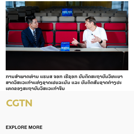
ການ​ສຳ​ພາດ​ທ່ານ ແຮນ​ສ ຈອກ ເຮີ​ຊອກ ​ບັນ​ດິດ​ສະ​ຖາ​ບັນວິ​ທະ​ຍາ​
ສາດວິ​ສະ​ວະ​ກຳ​ແຫ່ງ​ຊາດ​ເຢຍ​ລະ​ມັນ ແລະ ບັນ​ດິດ​ສັນ​ຊາດ​ຕ່າງ​ປະ​
ເທດ​ຂອງສະ​ຖາ​ບັນ​ວິ​ສະ​ວະ​ກຳ​ຈີນ
EXPLORE MORE