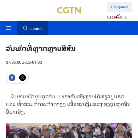
Language
search
ວັນພັກທີ່ຫຼາກຫຼາຍສີສັນ
07:36:00 2025-01-30
ໃນຍາມພັກບຸນກຸດຈີນ, ປະຊາຊົນທັງຫຼາຍໄດ້ທ່ຽວຢູ່ນອກ
ແລະ ເຂົ້າຮ່ວມກິດຈະກຳຕ່າງໆ ເພື່ອສະເຫຼີມສະຫຼອງບຸນກຸດຈີນ
ປີມະເສັງ.