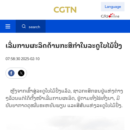
Language
search
​ເລີ່ມການ​ຜະ​ລິດ​ດ້ານ​ກະ​ສິ​ກຳ​ໃນ​ລະ​ດູ​ໃບ​ໄມ້​ປົ່ງ
07:58:30 2025-02-10
ຫຼັງ​ຈາກ​ເຂົ້າ​ສູ່​ລະ​ດູ​ໃບ​ໄມ້​ປົ່ງ​ແລ້ວ, ຊາວ​ກະ​ສິ​ກອນ​ຢູ່​ແຫ່ງ​ຕ່າງ
ໆ​ລ້ວນ​ແຕ່​ໄດ້​ຕັ້ງ​ໜ້າເລີ່ມ​ການ​ຜະ​ລິດ, ຢູ່​ຕາມ
​ທົ່ງ​ໄຮ່​ທົ່ງ​ນາ, ມີ​
ບັນ​ຍາ​ກາດ​ດຸ​ໝັ່ນ​ຂະ​ຫຍັນ​ພຽນ
ແລະ​ສີ​ສັນ​ແຫ່ງ​ລະ​ດູ​ໃບ​ໄມ້​ປົ່ງ.