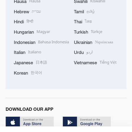
Hausa
Kiswahili
Hausa
Swahili
עברית
தமிழ்
Hebrew
Tamil
हिन्दी
ไทย
Hindi
Thai
Magyar
Türkçe
Hungarian
Turkish
Bahasa Indonesia
Українська
Indonesian
Ukrainian
Italiano
اردو
Italian
Urdu
日本語
Tiếng Việt
Japanese
Vietnamese
한국어
Korean
DOWNLOAD OUR APP