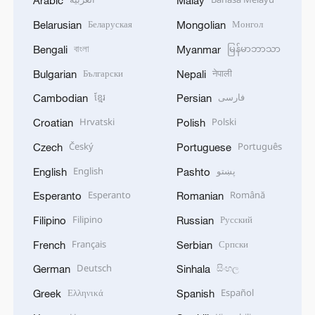
Arabic
Malay
Беларуская
Монгол
Belarusian
Mongolian
বাংলা
မြန်မာဘာသာ
Bengali
Myanmar
Български
नेपाली
Bulgarian
Nepali
ខ្មែរ
فارسی
Cambodian
Persian
Hrvatski
Polski
Croatian
Polish
Český
Português
Czech
Portuguese
English
پښتو
English
Pashto
Esperanto
Română
Esperanto
Romanian
Filipino
Русский
Filipino
Russian
Français
Српски
French
Serbian
Deutsch
සිංහල
German
Sinhala
Ελληνικά
Español
Greek
Spanish