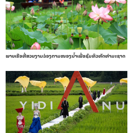
ພາຍ​ເຮືອທີ່​ສວຍ​ງາມ​ລ່ອງ​ຕາມ​​ໜອງນ້ຳ​​ເພື່ອ​ຊົມ​ທິວ​ທັດ​ທຳ​ມະ​ຊາດ