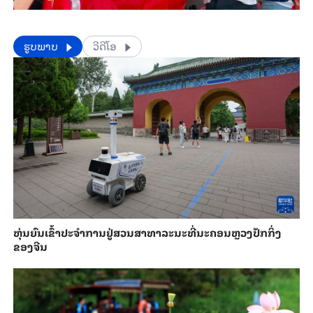
​​ຮູບພາບ
ວີດີໂອ
​ຫຸ່ນ​ຍົນ​ເຂົ້າ​ປະ​ຈຳ​ການ​ຢູ່​ສວນ​ສາ​ທາ​ລະ​ນະ​ທີ່​ນະ​ຄອນຫຼວງ​ປັກ​ກິ່ງ​
ຂອງ​ຈີນ