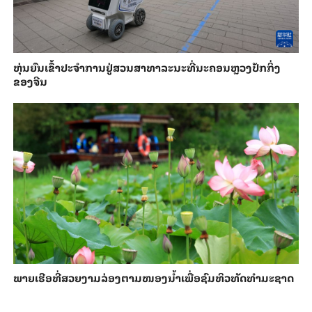
​ຫຸ່ນ​ຍົນ​ເຂົ້າ​ປະ​ຈຳ​ການ​ຢູ່​ສວນ​ສາ​ທາ​ລະ​ນະ​ທີ່​ນະ​ຄອນຫຼວງ​ປັກ​ກິ່ງ​
ຂອງ​ຈີນ
ພາຍ​ເຮືອທີ່​ສວຍ​ງາມ​ລ່ອງ​ຕາມ​​ໜອງນ້ຳ​​ເພື່ອ​ຊົມ​ທິວ​ທັດ​ທຳ​ມະ​ຊາດ