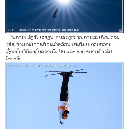
ໃນການແຂ່ງຂັນເອຊຽນເກມລະດູໜາວ,ການສະເກັດແຕ່ລະ
ເທື່ອ,ການກະໂດດແຕ່ລະເທື່ອລ້ວນແຕ່ເຕັມໄປດ້ວຍຄວາມ
ເຊື່ອໝັ້ນທີ່ຍຶດໝັ້ນຄວາມໃຝ່ຝັນ ແລະ ພະຍາຍາມກ້າວໄປ
ຂ້າງໜ້າ.