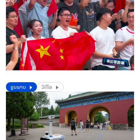
​​ຮູບພາບ
ວີດີໂອ