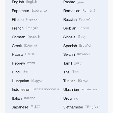
English
پښتو
English
Pashto
Esperanto
Română
Esperanto
Romanian
Filipino
Русский
Filipino
Russian
Français
Српски
French
Serbian
Deutsch
සිංහල
German
Sinhala
Ελληνικά
Español
Greek
Spanish
Hausa
Kiswahili
Hausa
Swahili
עברית
தமிழ்
Hebrew
Tamil
हिन्दी
ไทย
Hindi
Thai
Magyar
Türkçe
Hungarian
Turkish
Bahasa Indonesia
Українська
Indonesian
Ukrainian
Italiano
اردو
Italian
Urdu
日本語
Tiếng Việt
Japanese
Vietnamese