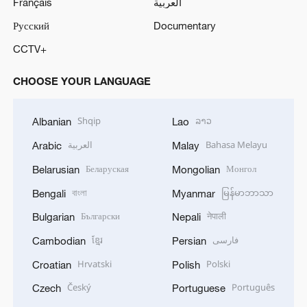
Français
العربية
Русский
Documentary
CCTV+
CHOOSE YOUR LANGUAGE
Shqip
ລາວ
Albanian
Lao
العربية
Bahasa Melayu
Arabic
Malay
Беларуская
Монгол
Belarusian
Mongolian
বাংলা
မြန်မာဘာသာ
Bengali
Myanmar
Български
नेपाली
Bulgarian
Nepali
ខ្មែរ
فارسی
Cambodian
Persian
Hrvatski
Polski
Croatian
Polish
Český
Português
Czech
Portuguese