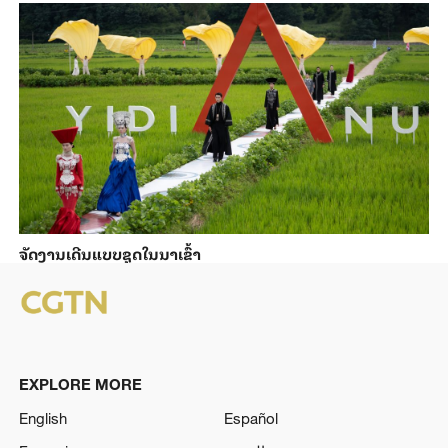
ຈັດງານເດີນແບບຊຸດໃນນາເຂົ້າ
EXPLORE MORE
English
Español