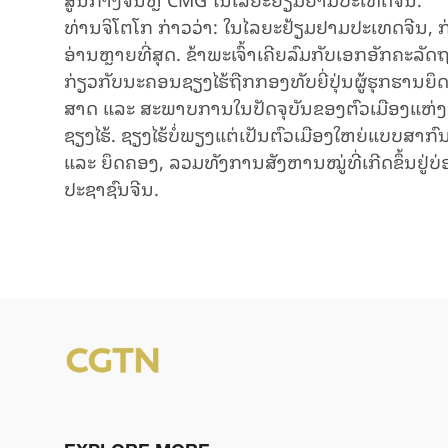
ທ່ານ​ຈິ​ໂຕ​ໂກ ກ່າວ​ວ່າ: ໃນ​ໄລ​ຍະ​ຢ້ຽມ​ຢາມ​ປະ​ເທດ​ຈີນ, ​ກ່ຽວ​
ອ່ານ​ຫຼາຍ​ທີ່​ສຸດ. ຂ້າ​ພະ​ເຈົ້າ​ເຄີຍ​ລົມ​ກັບ​ເອກ​ອັກ​ຄະ​ລັດ
ກ່ຽວ​ກັບ​ນະ​ຄອນ​ຊຽງ​ໄຮ້​ຖືກກອງ​ທັບ​ຍີ່​ປຸ່ນ​ຜູ້​ຮຸກ​ຮານ​ຍຶດ​ຄ
ສາດ ແລະ ສະ​ພາບ​ການ​​ໃນປັດ​ຈຸ​ບັນ​ຂອງ​ຕົວ​ເມືອງ​ແຫ່ງນີ້​ກ
ຊຽງ​ໄຮ້​. ​ຊຽງ​ໄຮ້​ບໍ່​ພຽງ​ແຕ່​ເປັນ​ຕົວ​ເມືອງ​ໃຫຍ່​ແບບ​ສາ​ກົ
ແລະ ຍຶດ​ຄອງ, ລວມ​ທັງການ​ສັງ​ຫານ​ໝູ່​ທີ່​ເກີດ​ຂຶ້ນ​ຢູ່​ບ່ອ
ປະ​ຊາ​ຊົນ​ຈີນ.