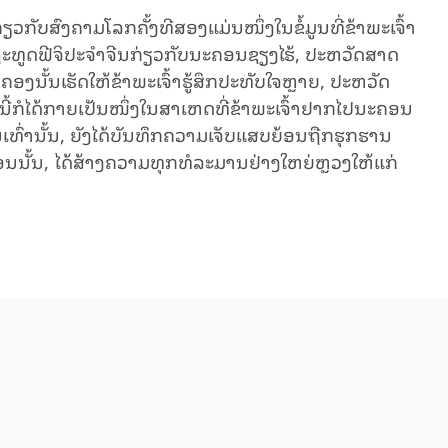
ກັບສົງ​ຄາມ​ໂລກ​ຄັ້ງ​ທີ​ສອງ​ແມ່ນ​ໜຶ່ງ​ໃນ​ຂໍ້​ມູນ​ທີ່​ຂ້າ​ພະ​ເຈົ້າ​
​ຖະ​ທູດ​ຟີ​​ຈິ​ປະ​ຈຳ​ຈີນ​ກ່ຽວ​ກັບ​ນະ​ຄອນ​ຊຽງ​ໄຮ້, ປະ​ຫວັດ​ສາດ​
ອງ​ນັ້ນ​ເຮັດ​ໃຫ້​ຂ້າ​ພະ​ເຈົ້າ​ຮູ້​ສຶກ​ປະ​ທັບ​ໃຈ​ຫຼາຍ, ປະ​ຫວັດ​
ໍ​ໄດ້​ກາຍ​ເປັນ​ໜຶ່ງ​ໃນ​ສາ​ເຫດ​ທີ່​ຂ້າ​ພະ​ເຈົ້າ​ຢາກ​ໄປ​ນະ​ຄອນ​
ນ​ເທົ່າ​ນັ້ນ, ​ຍັງ​ໄດ້​​ບັນ​ທຶກ​ຄວາມ​ເຈັບ​ແສບ​ຍ້ອນ​ຖືກ​ຮຸກ​ຮານ
ນ​ນັ້ນ, ໄດ້​ສ້າງ​ຄວາມ​​ທຸກ​ທໍ​ລະ​ມານ​ຢ່າງ​ໃຫຍ່​ຫຼວງ​ໃຫ້​ແກ່​