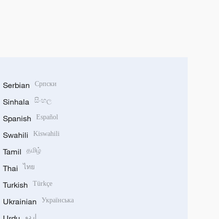
Serbian
Српски
Sinhala
සිංහල
Spanish
Español
Swahili
Kiswahili
Tamil
தமிழ்
Thai
ไทย
Turkish
Türkçe
Ukrainian
Українська
Urdu
اردو