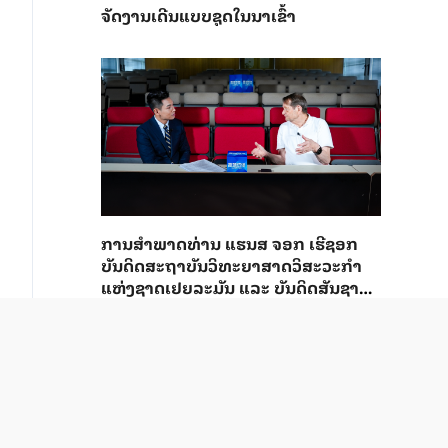
ຈັດງານເດີນແບບຊຸດໃນນາເຂົ້າ
ການ​ສຳ​ພາດ​ທ່ານ ແຮນ​ສ ຈອກ ເຮີ​ຊອກ ​
ບັນ​ດິດ​ສະ​ຖາ​ບັນວິ​ທະ​ຍາ​ສາດວິ​ສະ​ວະ​ກຳ​
ແຫ່ງ​ຊາດ​ເຢຍ​ລະ​ມັນ ແລະ ບັນ​ດິດ​ສັນ​ຊາດ​
ຕ່າງ​ປະ​ເທດ​ຂອງສະ​ຖາ​ບັນ​ວິ​ສະ​ວະ​ກຳ​ຈີນ