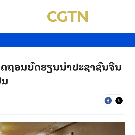
ດ​ຖອນ​ບົດ​ຮຽນ​ນຳ​ປະ​ຊາ​ຊົນ​ຈີນ​
່ນ​