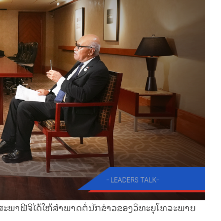
ະ​ພາ​ຟີ​ຈິ​ໄດ້​ໃຫ້​ສຳ​ພາດ​ຕໍ່​ນັກ​ຂ່າວຂອງວິ​ທະ​ຍຸ​​ໂທ​ລະ​ພາບ​