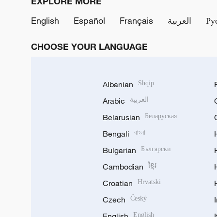
EXPLORE MORE
English
Español
Français
العربية
Ру
CHOOSE YOUR LANGUAGE
Albanian
Shqip
Arabic
العربية
Belarusian
Беларуская
Bengali
বাংলা
Bulgarian
Български
Cambodian
ខ្មែរ
Croatian
Hrvatski
Czech
Český
English
English