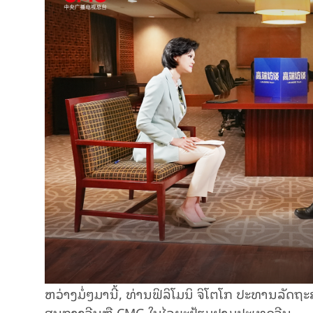
ຫວ່າງ​ມໍ່ໆ​ມາ​ນີ້, ທ່ານ​ຟິລິ​ໂມ​ນິ ຈິ​ໂຕ​ໂກ ປະ​ທານ​ລັດ​ຖະ​ສ
ສູນ​ກາງ​ຈີນ​ຫຼື CMG ໃນ​ໄລ​ຍະ​ຢ້ຽມ​ຢາມ​ປະ​ເທດ​ຈີນ.