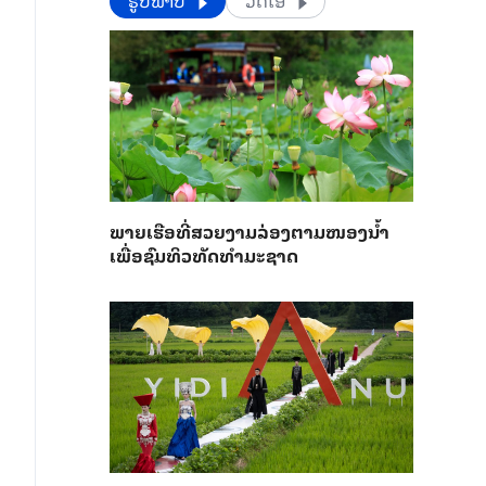
​​ຮູບພາບ
ວີດີໂອ
ພາຍ​ເຮືອທີ່​ສວຍ​ງາມ​ລ່ອງ​ຕາມ​​ໜອງນ້ຳ​​
ເພື່ອ​ຊົມ​ທິວ​ທັດ​ທຳ​ມະ​ຊາດ