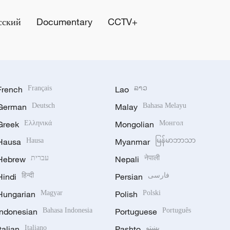
сский
Documentary
CCTV+
French
Français
Lao
ລາວ
German
Deutsch
Malay
Bahasa Melayu
Greek
Ελληνικά
Mongolian
Монгол
Hausa
Hausa
Myanmar
မြန်မာဘာသာ
Hebrew
עברית
Nepali
नेपाली
Hindi
हिन्दी
Persian
فارسی
Hungarian
Magyar
Polish
Polski
Indonesian
Bahasa Indonesia
Portuguese
Português
Italian
Italiano
Pashto
پښتو