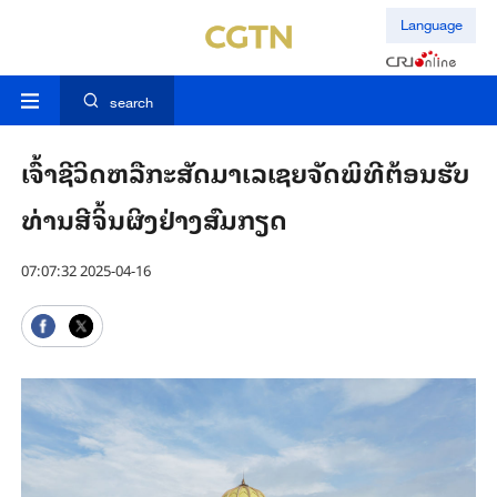
Language
search
ເຈົ້າຊີວິດຫລືກະສັດມາເລເຊຍຈັດພິທີຕ້ອນຮັບ
ທ່ານສີຈິ້ນຜິງຢ່າງສົມກຽດ
07:07:32 2025-04-16