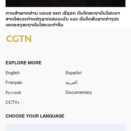
ການ​ສຳ​ພາດ​ທ່ານ ແຮນ​ສ ຈອກ ເຮີ​ຊອກ ​ບັນ​ດິດ​ສະ​ຖາ​ບັນວິ​ທະ​ຍາ​
ສາດວິ​ສະ​ວະ​ກຳ​ແຫ່ງ​ຊາດ​ເຢຍ​ລະ​ມັນ ແລະ ບັນ​ດິດ​ສັນ​ຊາດ​ຕ່າງ​ປະ​
ເທດ​ຂອງສະ​ຖາ​ບັນ​ວິ​ສະ​ວະ​ກຳ​ຈີນ
EXPLORE MORE
English
Español
Français
العربية
Русский
Documentary
CCTV+
CHOOSE YOUR LANGUAGE