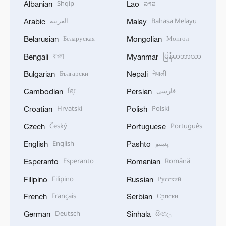
Shqip
ລາວ
Albanian
Lao
العربية
Bahasa Melayu
Arabic
Malay
Беларуская
Монгол
Belarusian
Mongolian
বাংলা
မြန်မာဘာသာ
Bengali
Myanmar
Български
नेपाली
Bulgarian
Nepali
ខ្មែរ
فارسی
Cambodian
Persian
Hrvatski
Polski
Croatian
Polish
Český
Português
Czech
Portuguese
English
پښتو
English
Pashto
Esperanto
Română
Esperanto
Romanian
Filipino
Русский
Filipino
Russian
Français
Српски
French
Serbian
Deutsch
සිංහල
German
Sinhala