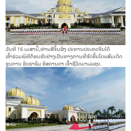
ວັນທີ 16 ເມສານີ້,ທ່ານສີຈິ້ນຜິງ ປະທານປະເທດຈີນໄດ້
ເຂົ້າຮ່ວມພິທີຕ້ອນຮັບຢ່າງເປັນທາງການທີ່ຈັດຂຶ້ນໂດຍສົມເດັດ
ຊຸນຕານ ອິບຣາຮິມ ອິສຄານດາ ເຈົ້າຊີວິດມາເລເຊຍ.