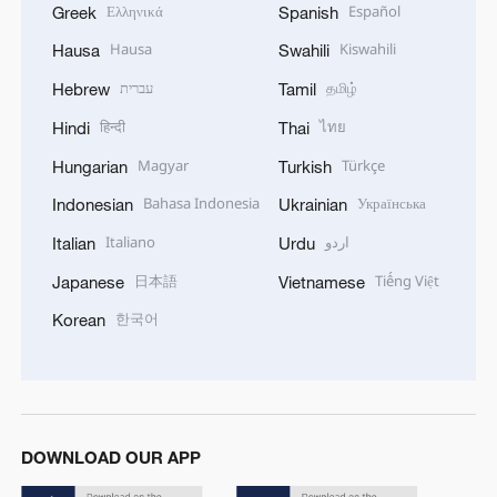
Ελληνικά
Español
Greek
Spanish
Hausa
Kiswahili
Hausa
Swahili
עברית
தமிழ்
Hebrew
Tamil
हिन्दी
ไทย
Hindi
Thai
Magyar
Türkçe
Hungarian
Turkish
Bahasa Indonesia
Українська
Indonesian
Ukrainian
Italiano
اردو
Italian
Urdu
日本語
Tiếng Việt
Japanese
Vietnamese
한국어
Korean
DOWNLOAD OUR APP