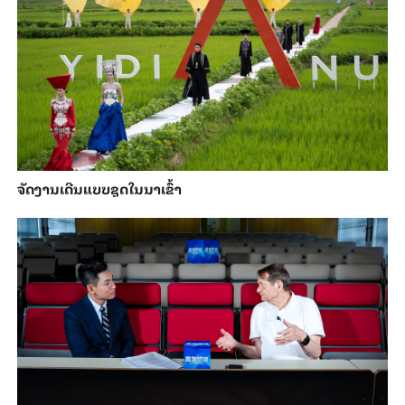
ຈັດງານເດີນແບບຊຸດໃນນາເຂົ້າ