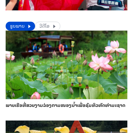
​​ຮູບພາບ
ວີດີໂອ
ພາຍ​ເຮືອທີ່​ສວຍ​ງາມ​ລ່ອງ​ຕາມ​​ໜອງນ້ຳ​​ເພື່ອ​ຊົມ​ທິວ​ທັດ​ທຳ​ມະ​ຊາດ