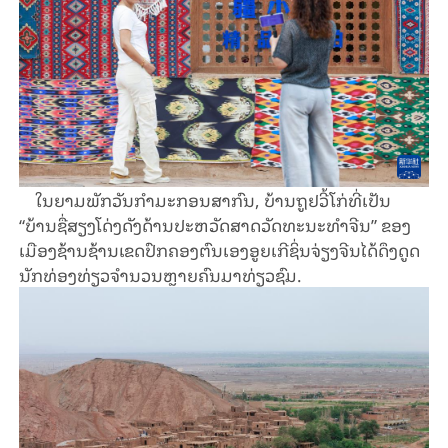
ໃນຍາມພັກວັນກຳມະກອນສາກົນ, ບ້ານຖູຢວີ້ໂກ່ທີ່ເປັນ
“ບ້ານຊື່ສຽງໂດ່ງດັງດ້ານປະຫວັດສາດວັດທະນະທຳຈີນ” ຂອງ
ເມືອງຊ້ານຊ້ານເຂດປົກຄອງຕົນເອງອູຍເກີຊິ່ນຈ່ຽງຈີນໄດ້ດຶງດູດ
ນັກທ່ອງທ່ຽວຈຳນວນຫຼາຍຄົນມາທ່ຽວຊົມ.