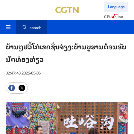
Language
search
ບ້ານຖູຢວີ້ໂກ່ເຂດຊີ່ນຈ່ຽງ:ບ້ານບູຮານຕ້ອນຮັບ
ນັກທ່ອງທ່ຽວ
02:47:43 2025-05-05