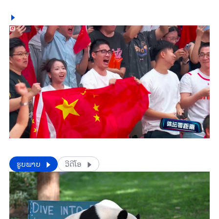
​​ຮູບພາບ
ວີດີໂອ