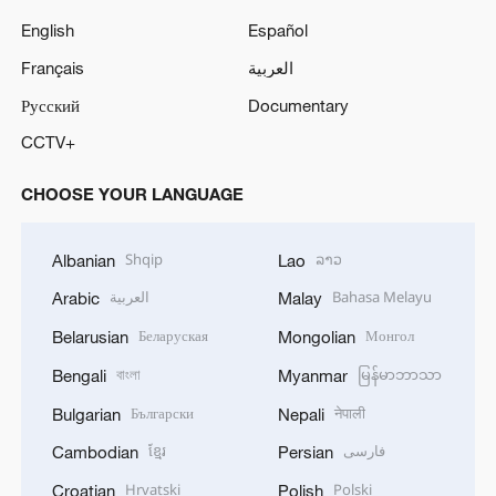
English
Español
Français
العربية
Русский
Documentary
CCTV+
CHOOSE YOUR LANGUAGE
Shqip
ລາວ
Albanian
Lao
العربية
Bahasa Melayu
Arabic
Malay
Беларуская
Монгол
Belarusian
Mongolian
বাংলা
မြန်မာဘာသာ
Bengali
Myanmar
Български
नेपाली
Bulgarian
Nepali
ខ្មែរ
فارسی
Cambodian
Persian
Hrvatski
Polski
Croatian
Polish