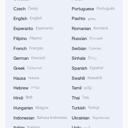
Český
Português
Czech
Portuguese
English
پښتو
English
Pashto
Esperanto
Română
Esperanto
Romanian
Filipino
Русский
Filipino
Russian
Français
Српски
French
Serbian
Deutsch
සිංහල
German
Sinhala
Ελληνικά
Español
Greek
Spanish
Hausa
Kiswahili
Hausa
Swahili
עברית
தமிழ்
Hebrew
Tamil
हिन्दी
ไทย
Hindi
Thai
Magyar
Türkçe
Hungarian
Turkish
Bahasa Indonesia
Українська
Indonesian
Ukrainian
Italiano
اردو
Italian
Urdu