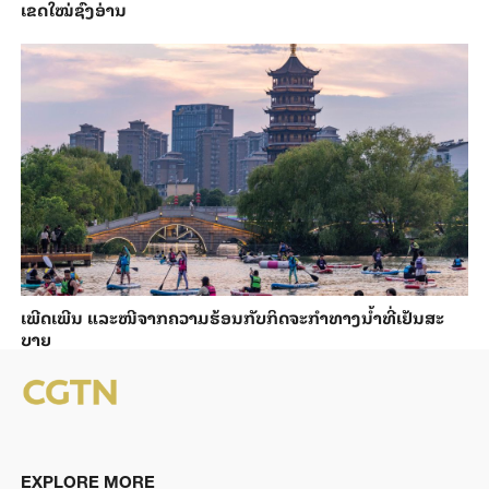
ເຂດໃໝ່ຊົງອ່ານ
ເພີດ​ເພີນ ແລະ​ໜີ​ຈາກ​ຄວາມ​ຮ້ອນ​ກັບ​ກິດ​ຈະ​ກຳ​ທາງ​ນ້ຳ​​ທີ່​ເຢັນ​ສະ​
ບາຍ
EXPLORE MORE