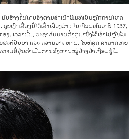
”, ມັນ​​ສ້າງຂຶ້ນ​​ໂດຍອີງ​ຕາມ​ສຳ​ເນົາ​ຟີມ​ທີ່ເປັນຫຼັກຖານໂທ​ດ​
ເງົາເລື່ອງ​ນີ້ໄດ້ເລົ່າເລື່ອງວ່າ
:
ໃນເດືອນທັນວາປີ 1937,
ອງ. ເວລານັ້ນ, ປະຊາຊົນນານກິ່ງກຸ່ມໜຶ່ງໄດ້ເຂົ້າໄປຫຼົບໄພ
ຕູດ້ວຍສະຕິປັນຍາ ແລະ ຄວາມອາດຫານ, ໃນທີ່ສຸດ ສາມາດເກັບ
ະຫານຍີ່ປຸ່ນດຳເນີນການສັງຫານໝູ່ຢ່າງປ່າເຖື່ອນຢູ່ໃນ