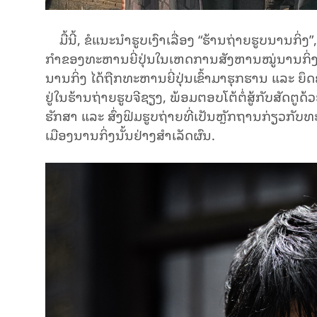
ມື້​ນີ້, ຂໍແນະ​ນຳ​ຮູບ​ເງົາ​ເລື່ອງ “​ຮ້ານ​ຖ່າຍ​ຮູບ​ນານ​ກິ່ງ
ກຳ​ຂອງ​ທະ​ຫານ​ຍີ່​ປຸ່ນ​ໃນ​ເຫດການສັງຫານໝູ່ນານກິ່ງ. ຮູບ
ນານກິ່ງ ໄດ້ຖືກທະຫານຍີ່ປຸ່ນເຂົ້າມາຮຸກຮານ ແລະ ຍຶດຄ
ຢູ່ໃນຮ້ານຖ່າຍຮູບຈີຊຽງ, ພ້ອມຕອບໂຕ້ຕໍ່ສູ້ກັບສັດ
ຮັກສາ ແລະ ສົ່ງຟິມຮູບຖ່າຍທີ່ເປັນຫຼັກຖານກ່ຽວກັບທ
ເມືອງນານກິ່ງນັ້ນຢ່າງສຳເລັດຜົນ.