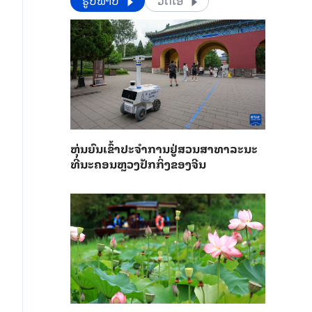
​​ຮູບພາບ
ວີດີໂອ
​ຫຸ່ນ​ຍົນ​ເຂົ້າ​ປະ​ຈຳ​ການ​ຢູ່​ສວນ​ສາ​ທາ​ລະ​ນະ​
ທີ່​ນະ​ຄອນຫຼວງ​ປັກ​ກິ່ງ​ຂອງ​ຈີນ