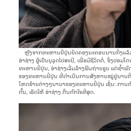
ຫຼັງຈາກທະຫານຍີ່ປຸ່ນຍຶດຄອງນະຄອນນານກິ່ງແລ້ວ, ເຂ
ອ່າຊ່າງ ຜູ້ເປັນບຸລຸດໄປສະນີ, ເພື່ອມີຊີວິດຕໍ່, ຈຶ່ງ
ທະຫານຍີ່ປຸ່ນ, ອ່າຊ່າງເລີ່ມລ້າງຟີມຖ່າຍຮູບ ແຕ່ຊ້ຳພ
ຂອງທະຫານຍີ່ປຸ່ນ
ທີ່ດໍາເນີນການສັງຫານໝູ່ຢູ່ນານກິ
ໂຫດຮ້າຍຕ່າງໆນານາຂອງທະຫານຍີ່ປຸ່ນ ເຊັ່ນ:
ການຕັ
ຕົ້ນ,
ເຮັດໃຫ້ ອ່າຊ່າງ
ຕື່ນຕົກໃຈທີ່ສຸດ.