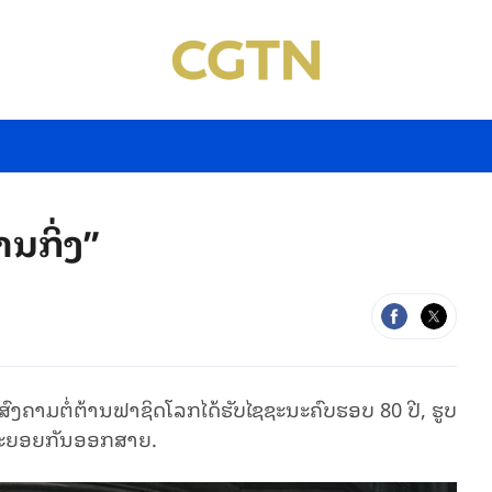
ານ​ກິ່ງ”
 ສົງຄາມຕໍ່ຕ້ານຟາຊິດໂລກ​ໄດ້​ຮັບ​ໄຊ​ຊະ​ນະຄົບຮອບ 80 ປີ, ຮູບ​
ດ້​ທະ​ຍອຍ​ກັນອອ​ກ​ສາຍ.