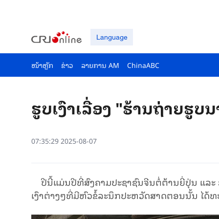
Language
ໜ້າຫຼັກ
ຂ່າວ
ລາຍ​ການ AM
ChinaABC
​ຮູບ​ເງົາ​ເລື່ອງ "​ຮ້ານ​ຖ່າຍ​ຮູບ​ນ
07:35:29 2025-08-07
ປີ​ນີ້​ແມ່ນ​ປີ​ທີ່ສົງຄາມປະຊາຊົນຈີນຕໍ່ຕ້ານຍີ່ປຸ່ນ ແລະ
ເງົາ​ຕ່າງໆ​ທີ່​ມີ​ຫົວ​ຂໍ້​ລະ​ນຶກ​ປະ​ຫວັດ​ສາດ​​ຕອນ​ນັ້ນ ໄ