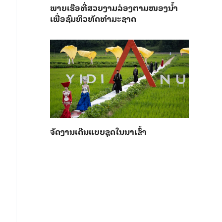
ພາຍ​ເຮືອທີ່​ສວຍ​ງາມ​ລ່ອງ​ຕາມ​​ໜອງນ້ຳ​​
ເພື່ອ​ຊົມ​ທິວ​ທັດ​ທຳ​ມະ​ຊາດ
ຈັດງານເດີນແບບຊຸດໃນນາເຂົ້າ