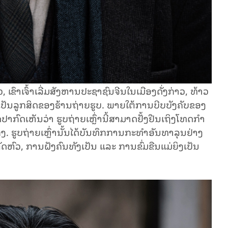
ົາເຈົ້າເລີ່ມສັງຫານປະຊາຊົນຈີນໃນເມືອງດັ່ງກ່າວ, ທ້າວ
ປອມໂຕເປັນລູກສິດຂອງຮ້ານຖ່າຍຮູບ. ພາຍໃຕ້ການບີບບັງຄັບຂອງ
ັດປາກົດເຫັນວ່າ ຮູບຖ່າຍເຫຼົ່ານີ້ສາມາດຢັ້ງຢືນເຖິງໂທດກຳ
່ງ.
ຮູບຖ່າຍເຫຼົ່ານັ້ນໄດ້ບັນທຶກການກະທຳອັນທາລຸນຢ່າງ
ດຫົວ,
ການຝັງຄົນທັງເປັນ ແລະ ການຂົ່ມຂືນແມ່ຍິງເປັນ