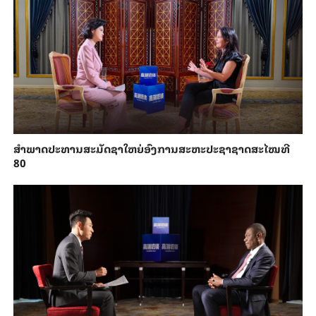
ສຳ​ພາດ​ປະ​ທານສະ​ມັດ​ຊາ​ໃຫຍ່​ອົງ​ການສະ​ຫະ​ປະ​ຊາ​ຊາດສະ​ໄໝ​ທີ
80