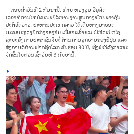
ຕອນຄໍ່າວັນທີ 2 ກັນຍານີ້, ທ່ານ ທອງລຸນ ສີສຸລິດ
ເລຂາທິການໃຫຍ່ຄະນະບໍລິຫານງານສູນກາງພັກປະຊາຊົນ
ປະຕິວັດລາວ, ປະທານປະເທດລາວ ໄດ້ເດີນທາງມາຮອດ
ນະຄອນຫຼວງປັກກິ່ງຂອງຈີນ ເພື່ອຈະເຂົ້າຮ່ວມພິທີລະນຶກໄຊ
ຊະນະສົງຄາມປະຊາຊົນຈີນຕໍ່ຕ້ານການຮຸກຮານຂອງຍີ່ປຸ່ນ ແລະ
ສົງຄາມຕໍ່ຕ້ານຟາດຊິດໂລກ ຄົບຮອບ 80 ປີ, ເຊິ່ງພິທີດັ່ງກ່າວຈະ
ຈັດຂຶ້ນໃນຕອນເຊົ້າວັນທີ 3 ກັນຍານີ້.