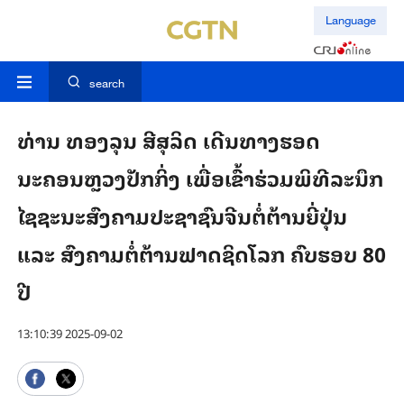
Language
search
ທ່ານ ທອງລຸນ ສີສຸລິດ ເດີນທາງຮອດ
ນະຄອນຫຼວງປັກກິ່ງ ເພື່ອເຂົ້າຮ່ວມພິທີລະນຶກ
ໄຊຊະນະສົງຄາມປະຊາຊົນຈີນຕໍ່ຕ້ານຍີ່ປຸ່ນ
ແລະ ສົງຄາມຕໍ່ຕ້ານຟາດຊິດໂລກ ຄົບຮອບ 80
ປີ
13:10:39 2025-09-02