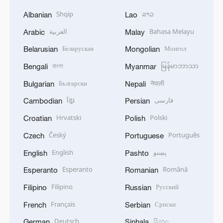
Shqip
ລາວ
Albanian
Lao
العربية
Bahasa Melayu
Arabic
Malay
Беларуская
Монгол
Belarusian
Mongolian
বাংলা
မြန်မာဘာသာ
Bengali
Myanmar
Български
नेपाली
Bulgarian
Nepali
ខ្មែរ
فارسی
Cambodian
Persian
Hrvatski
Polski
Croatian
Polish
Český
Português
Czech
Portuguese
English
پښتو
English
Pashto
Esperanto
Română
Esperanto
Romanian
Filipino
Русский
Filipino
Russian
Français
Српски
French
Serbian
Deutsch
සිංහල
German
Sinhala