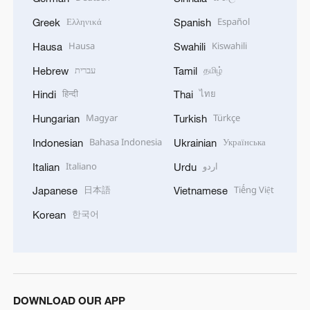
Ελληνικά
Español
Greek
Spanish
Hausa
Kiswahili
Hausa
Swahili
עברית
தமிழ்
Hebrew
Tamil
हिन्दी
ไทย
Hindi
Thai
Magyar
Türkçe
Hungarian
Turkish
Bahasa Indonesia
Українська
Indonesian
Ukrainian
Italiano
اردو
Italian
Urdu
日本語
Tiếng Việt
Japanese
Vietnamese
한국어
Korean
DOWNLOAD OUR APP