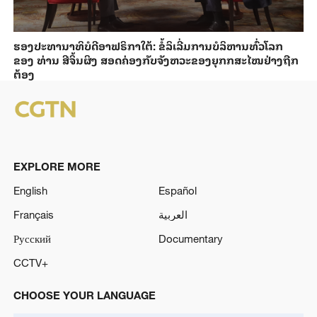
ຮອງ​ປະທາ​ນາ​ທິ​ບໍ​ດີອ​າ​ຟ​ຣິ​ກາ​ໃຕ້: ຂໍ້​ລິ​ເລີ່ມການ​ບໍ​ລິ​ຫານ​ທົ່ວ​ໂລກ​
ຂອງ ທ່ານ ສີ​ຈິ້ນ​ຜິງ ​ສ​ອດ​ຄ່ອງ​ກັບຈັງ​ຫວະ​ຂອງ​ຍຸກກ​ສະ​ໄໝ​ຢ່າງ​ຖືກ​
ຕ້ອງ
EXPLORE MORE
English
Español
Français
العربية
Русский
Documentary
CCTV+
CHOOSE YOUR LANGUAGE