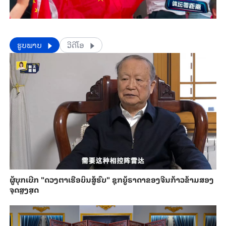
​​ຮູບພາບ
ວີດີໂອ
ຜູ້ບຸກເບີກ "ດວງຕາເຮືອບິນສູ້ຮົບ" ຊຸກຍູ້ຣາດາຂອງຈີນກ້າວຂ້າມສອງ
ຈຸດສູງສຸດ