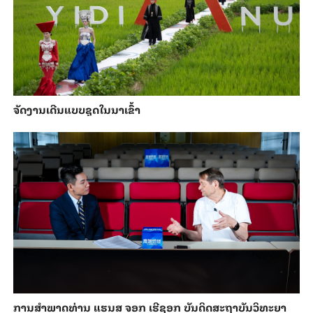
ຈັດງານເດີນແບບຊຸດໃນນາເຂົ້າ
ການ​ສຳ​ພາດ​ທ່ານ ແຮນ​ສ ຈອກ ເຮີ​ຊອກ ​ບັນ​ດິດ​ສະ​ຖາ​ບັນວິ​ທະ​ຍາ​