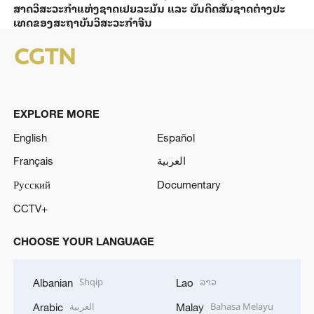
ສາດວິ​ສະ​ວະ​ກຳ​ແຫ່ງ​ຊາດ​ເຢຍ​ລະ​ມັນ ແລະ ບັນ​ດິດ​ສັນ​ຊາດ​ຕ່າງ​ປະ​
ເທດ​ຂອງສະ​ຖາ​ບັນ​ວິ​ສະ​ວະ​ກຳ​ຈີນ
EXPLORE MORE
English
Español
Français
العربية
Русский
Documentary
CCTV+
CHOOSE YOUR LANGUAGE
Shqip
ລາວ
Albanian
Lao
العربية
Bahasa Melayu
Arabic
Malay