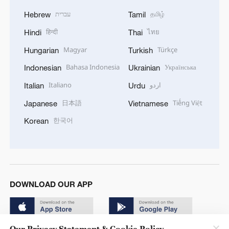
עברית
தமிழ்
Hebrew
Tamil
हिन्दी
ไทย
Hindi
Thai
Magyar
Türkçe
Hungarian
Turkish
Bahasa Indonesia
Українська
Indonesian
Ukrainian
Italiano
اردو
Italian
Urdu
日本語
Tiếng Việt
Japanese
Vietnamese
한국어
Korean
DOWNLOAD OUR APP
Our Privacy Statement & Cookie Policy