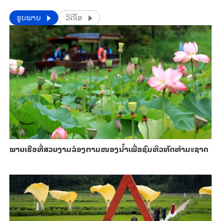
​​ຮູບພາບ
ວີດີໂອ
ພາຍ​ເຮືອທີ່​ສວຍ​ງາມ​ລ່ອງ​ຕາມ​​ໜອງນ້ຳ​​ເພື່ອ​ຊົມ​ທິວ​ທັດ​ທຳ​ມະ​ຊາດ