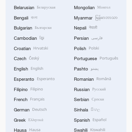
Беларуская
Монгол
Belarusian
Mongolian
বাংলা
မြန်မာဘာသာ
Bengali
Myanmar
Български
नेपाली
Bulgarian
Nepali
ខ្មែរ
فارسی
Cambodian
Persian
Hrvatski
Polski
Croatian
Polish
Český
Português
Czech
Portuguese
English
پښتو
English
Pashto
Esperanto
Română
Esperanto
Romanian
Filipino
Русский
Filipino
Russian
Français
Српски
French
Serbian
Deutsch
සිංහල
German
Sinhala
Ελληνικά
Español
Greek
Spanish
Hausa
Kiswahili
Hausa
Swahili