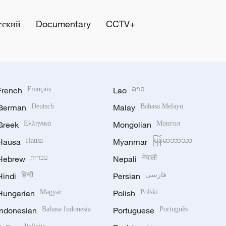
сский
Documentary
CCTV+
French
Français
Lao
ລາວ
German
Deutsch
Malay
Bahasa Melayu
Greek
Ελληνικά
Mongolian
Монгол
Hausa
Hausa
Myanmar
မြန်မာဘာသာ
Hebrew
עברית
Nepali
नेपाली
Hindi
हिन्दी
Persian
فارسی
Hungarian
Magyar
Polish
Polski
Indonesian
Bahasa Indonesia
Portuguese
Português