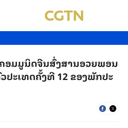
ຄອມ​ມູ​ນິດ​ຈີນ​ສົ່ງ​ສາ​ນອວຍ​ພອນ​
ວ​ປະ​ເທດ​ຄັ້ງ​ທີ 12 ຂອງ​​ພັກ​ປະ​