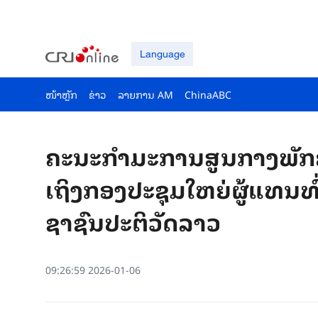
Language
ໜ້າຫຼັກ
ຂ່າວ
ລາຍ​ການ AM
ChinaABC
ຄະ​ນະ​ກຳ​ມະ​ການ​ສູນ​ກາງ​ພັກ​
ເຖິງກອງ​ປະ​ຊຸມ​ໃຫຍ່​ຜູ້​ແທນ​ທົ່
ຊາ​ຊົນ​ປະ​ຕິ​ວັດ​ລາວ
09:26:59 2026-01-06