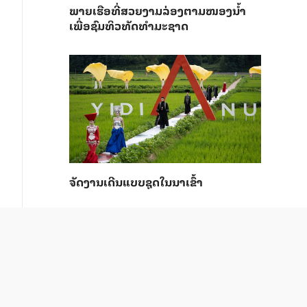
ພາຍ​ເຮືອທີ່​ສວຍ​ງາມ​ລ່ອງ​ຕາມ​​ໜອງນ້ຳ​​
ເພື່ອ​ຊົມ​ທິວ​ທັດ​ທຳ​ມະ​ຊາດ
ຈັດງານເດີນແບບຊຸດໃນນາເຂົ້າ