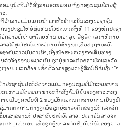
ມູ​ນິດ​ຈີນ​ໄດ້​ສົ່ງ​ສາ​ນອວຍ​ພອນ​ເຖິງ​ກອງ​ປະ​ຊຸມ​ໃຫຍ່​ຜູ້​
ລາວ.
ຕິ​ວັດ​ລາວ​ແມ່ນ​ແກນ​ນຳ​ພາ​ທີ່​ໜັກ​ແໜ້ນ​ຂອງ​ປະ​ຊາ​ຊົນ​
​ກອງ​ປະ​ຊຸມ​ໃຫຍ່​ຜູ້​ແທນ​ທົ່ວ​ປະ​ເທດ​ຄັ້ງ​ທີ 11 ​ຂອງ​ພັກ​ປະ​ຊາ​
​ຕິ​ວັດລາວ​ທີ່​ນຳ​ພາ​ໂດຍ​ທ່ານ ທອງ​ລຸນ ສີ​ສຸ​ລິດ ເລ​ຂາ​ທິ​ການ​
​ໄດ້​ສຸມ​ໃສ່​​ເພີ່ມ​ທະ​ວີ​ການ​ກໍ່​ສ້າງ​ພັກ,ປັບ​ປຸງ​ຖາ​ນະ​ບົດ​
​ຊາ​ຊົນ​ລາວ​ບັນ​ດາ​ເຜົ່າ​,​ຕັ້ງ​ໜ້າ​ສະ​ແຫວງ​ຫາ​ເສັ້ນ​ທາງ​
ບ​ຕົວ​ຈິງ​ຂອງ​ປະ​ເທດ​ຕົນ​,ຊຸກ​ຍູ້​ພາ​ລະ​ກິດຂອງ​ພັກ​ແລະ​ລັດ​
. ພວກ​ຂ້າ​ພະ​ເຈົ້າ​​ຕີ​ລາ​ຄາ​ສູງ​ແລະ​ຮູ້​ສຶກ​ປິ​ຕິ​ຊົມ​ຊື່ນ​ນຳ​
ັກ​ປະ​ຊາ​ຊົນ​ປະ​ຕິ​ວັດ​ລາວແມ່ນກອງ​ປະ​ຊຸມ​ທີ່ມີ​ຄວາມ​ໝາຍ​
ບວນ​ການ​ພັດ​ທະ​ນາ​ພາ​ລະ​ກິດ​ສັງ​ຄົມ​ນິ​ຍົມ​ຂອງ​ລາວ.ກອງ​
ານ​ການ​ເມືອງ​ສະ​ບັບ​ທີ 2 ຂອງ​ພັກ​ແລະ​ເອ​ກະ​ສານ​ການ​ເມືອງ​ທີ່​
້​ມາດ​ຕະ​ການ​ຕ່າງໆ​ເພື່ອ​ຊຸກ​ຍູ້​ພາ​ລະ​ກິດ​ຂອງ​ພັກ​ແລະ​ລັດ​
ເຂັ້ມ​ແຂງ​ຂອງ​ພັກ​ປະ​ຊາ​ຊົນ​ປະ​ຕິ​ວັດ​ລາວ, ປະ​ຊາ​ຊົນ​ລາວ​ຈະ​
ອອກ​ຢ່າງ​ແນ່ນອນ ເພື່ອ​ຊຸກ​ຍູ້​ພາ​ລະ​ກິດສັງ​ຄົມ​ນິ​ຍົມ​ຂອງ​ລາວ​