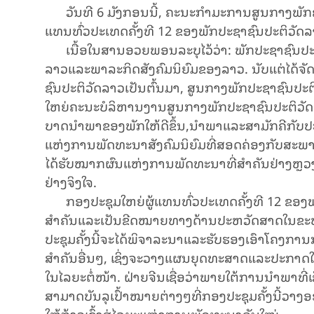
ວັນ​ທີ 6 ມັງ​ກອນ​ນີ້, ຄະ​ນະ​ກຳ​ມະ​ການ​ສູນ​ກາງ​ພັກ​ຄອມ​
ແທນ​ທົ່ວ​ປະ​ເທດ​​​ຄັ້ງ​ທີ 12 ຂອງພັກ​ປະ​ຊາ​ຊົນ​ປະ​ຕິ​ວັດ​
ເນື້ອ​ໃນ​ສານອວຍ​ພອນລະ​ບຸ​ໄວ້​ວ່າ: ພັກ​ປະ​ຊາ​ຊົນ​ປະ​
ລາວ​ແລະ​ພາ​ລະ​ກິດ​ສັງ​ຄົມ​ນິ​ຍົມ​ຂອງ​ລາວ. ນັບ​ແຕ່​ໄດ້​ຈັດ
ຊົນ​ປະ​ຕິ​ວັດ​ລາວ​ເປັນ​ຕົ້ນ​ມາ, ​ສູນ​ກາງ​ພັກ​ປະ​ຊາ​ຊົນ​ປະ
ໃຫຍ່​ຄະ​ນະ​ບໍ​ລິ​ຫານ​ງານ​ສູນ​ກາງ​ພັກ​ປະ​ຊາ​ຊົນ​ປະ​ຕິ​ວັດ​ລາວ
ບາດ​ນຳ​ພາ​ຂອງ​ພັກ​ໃຫ້​ດີ​ຂຶ້ນ,​ນຳ​ພາ​ແລະສາ​ມັກ​ຄີ​​ກັບ​ປະ
ແຫ່ງ​ການ​ພັດ​ທະ​ນາ​ສັງ​ຄົມ​ນິ​ຍົມ​ທີ່​ສອດ​ຄ່ອງ​ກັບ​ສະ​ພາ
ໄດ້​ຮັບ​ໝາກ​ຜົນ​ແຫ່ງ​ການ​ພັດ​ທະ​ນາ​ທີ່​ສຳ​ຄັນຢ່າງ​ຫຼວງ​ຫຼາຍ
ຢ່າງ​ຈິງ​ໃຈ.
ກອງ​ປະ​ຊຸມ​ໃຫຍ່​ຜູ້​ແທນ​ທົ່ວ​ປະ​ເທດຄັ້ງ​ທີ 12 ຂອງ​​ພ
ສຳ​ຄັນ​ແລະ​ເປັນ​ຂີດ​ໝາຍ​ທາງ​ດ້ານ​ປະ​ຫວັດ​ສາດ​ໃນ​ຂະ​
ປະ​ຊຸມ​ຄັ້ງ​ນີ້​ຈະ​ໄດ້​ພິ​ຈາ​ລະ​ນາ​ແລະ​ຮັບ​ຮອງ​ເອົາ​ໂຄງ​ກ
ສຳ​ຄັນ​ອື່ນໆ, ເຊິ່ງ​ຈະ​ວາງ​ແຜນ​ຍຸດ​ທະ​ສາດ​ແລະ​ປະ​ກາດ​ໃຊ
ໃນ​ໄລ​ຍະ​ຕໍ່​ໜ້າ. ຝ່າຍ​ຈີນເຊື່ອ​ວ່າ​ພາຍ​ໃຕ້​ການ​ນຳ​ພາ​ທີ່​
ສາ​ມາດ​ບັນ​ລຸ​ເປົ້າ​ໝາຍ​ຕ່າງໆ​ທີ່​ກອງ​ປະ​ຊຸມ​ຄັ້ງ​ນີ້​ວາງ​
ໃຫ້​ກ້າວ​ເຂົ້າ​ສູ່​ໄລ​ຍະ​ແຫ່ງ​ການ​ພັດ​ທະ​ນາ​ອັນ​ໃໝ່.