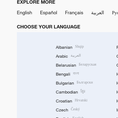
EXPLORE MORE
English
Español
Français
العربية
Ру
CHOOSE YOUR LANGUAGE
Albanian
Shqip
Arabic
العربية
Belarusian
Беларуская
Bengali
বাংলা
Bulgarian
Български
Cambodian
ខ្មែរ
Croatian
Hrvatski
Czech
Český