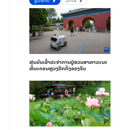
​​ຮູບພາບ
ວີດີໂອ
​ຫຸ່ນ​ຍົນ​ເຂົ້າ​ປະ​ຈຳ​ການ​ຢູ່​ສວນ​ສາ​ທາ​ລະ​ນະ​
ທີ່​ນະ​ຄອນຫຼວງ​ປັກ​ກິ່ງ​ຂອງ​ຈີນ