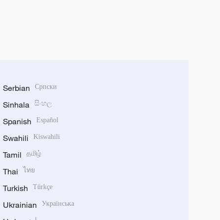
Serbian
Српски
Sinhala
සිංහල
Spanish
Español
Swahili
Kiswahili
Tamil
தமிழ்
Thai
ไทย
Turkish
Türkçe
Ukrainian
Українська