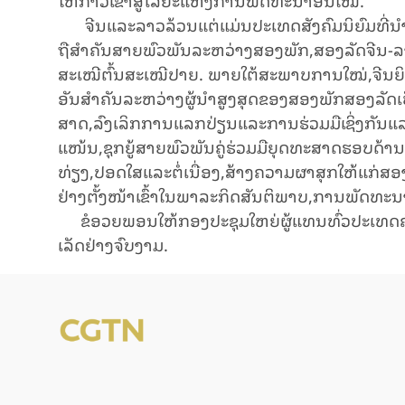
ຈີນ​ແລະ​ລາວ​ລ້ວນ​ແຕ່​ແມ່ນ​ປະ​ເທດ​ສັງ​ຄົມ​ນິ​ຍົມ​ທີ່​ນຳ
ຖື​ສຳ​ຄັນ​ສາຍ​ພົວ​ພັນ​ລະ​ຫວ່າງ​ສອງ​ພັກ,ສອງ​ລັດ​ຈີນ-ລ
ສະ​ເໝີ​ຕົ້ນ​ສະ​ເໝີ​ປາຍ. ພາຍ​ໃຕ້​ສະ​ພາບ​ການ​ໃໝ່,ຈີນ​ຍິນ​ດີ
ອັນ​ສຳ​ຄັນ​ລະ​ຫວ່າງ​ຜູ້​ນຳ​ສູງ​ສຸດ​ຂອງ​ສອງ​ພັກ​ສອງ​ລັດ​ເປ
ສາດ,ລົງ​ເລິກ​ການ​ແລກ​ປ່​ຽນ​ແລະ​ການ​ຮ່ວມ​ມື​ເຊິ່ງ​ກັນ​ແລະ
ແໜ້ນ,ຊຸກ​ຍູ້​ສາຍ​ພົວ​ພັນ​ຄູ່​ຮ່ວມ​ມື​ຍຸດ​ທະ​ສາດ​ຮອບ​ດ້ານ
ທ່ຽງ,ປອດ​ໃສ​ແລະ​ຕໍ່​ເນື່ອງ,ສ້າງ​ຄວາມ​ຜາ​ສຸກ​ໃຫ້​ແກ່​ສ
ຢ່າງ​ຕັ້ງ​ໜ້າ​ເຂົ້າ​ໃນ​ພາ​ລະ​ກິດສັນ​ຕິ​ພາບ,ການ​ພັດ​ທະ
ຂໍ​ອວຍ​ພອນ​ໃຫ້​ກອງ​ປະ​ຊຸມ​ໃຫຍ່​ຜູ້​ແທນ​ທົ່ວ​ປະ​ເທດ​ຄັ້ງ
ເລັດ​ຢ່າງ​ຈົບ​ງາມ.