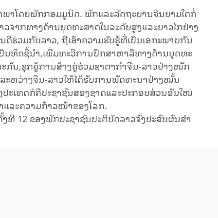
​ພາ​ໂດຍ​ພັກ​ກອມ​ມູ​ນິດ​. ພັກ​ແລະ​ລັດ​ຖະ​ບານຈີນ​ຍາມ​ໃດ​ກໍ່​
າວ​ຈາກ​ທາ​ງ​ດ້ານ​ຍຸດ​ທະ​ສາດ​ໃນ​ລະ​ດັບ​ສູງ​ແລະຍາວ​ໄກຢ່າງ​
​ຮ່ວມ​ກັບ​ລາວ, ​ຖື​ເອົາຄວາມ​ຮັບ​ຮູ້​ທີ່​ເປັນ​ເອ​ກະ​ພາບ​ກັນ​
ັນ​ທິດ​ຊີ້​ນຳ,ເພີ່​ມ​ທະ​ວີ​ການ​ປຶກ​ສາ​ຫາ​ລື​ທາງ​ດ້ານ​ຍຸດ​ທະ​
​ກັນ,ຊຸກ​ຍູ້​ການ​ສ້າງ​ຄູ່​ຮ່ວມ​ຊາ​ຕາ​ກຳ​ຈີນ-ລາວ​ຢ່າງ​ໜັກ​
​ລະ​ຫວ່າງ​ຈີນ-ລາວ​ໃຫ້​ໄດ້​ຮັບ​ການ​ພັດ​ທະ​ນາ​ຢ່າງ​ໝັ້ນ​
ອງ​ປະ​ເທດ​ກໍ​ຄື​ປະ​ຊາ​ຊົນສອງ​ຊາດ​ແລະປະ​ກອບ​ສ່ວນ​ອັນ​ໃໝ່​
​ນາ​ແລະ​ຄວາມ​ກ້າວ​ໜ້າ​​ຂອງ​ໂລກ.
​ທີ 12 ຂອງ​ພັກ​ປະ​ຊາ​ຊົນ​ປະ​ຕິ​ບັດ​ລາວ​ຈົ່ງ​ປະ​ສົບ​ຜົນ​ສຳ​