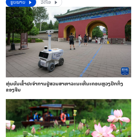
​​ຮູບພາບ
ວີດີໂອ
​ຫຸ່ນ​ຍົນ​ເຂົ້າ​ປະ​ຈຳ​ການ​ຢູ່​ສວນ​ສາ​ທາ​ລະ​ນະ​ທີ່​ນະ​ຄອນຫຼວງ​ປັກ​ກິ່ງ​
ຂອງ​ຈີນ