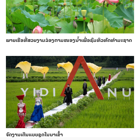
ພາຍ​ເຮືອທີ່​ສວຍ​ງາມ​ລ່ອງ​ຕາມ​​ໜອງນ້ຳ​​ເພື່ອ​ຊົມ​ທິວ​ທັດ​ທຳ​ມະ​ຊາດ
ຈັດງານເດີນແບບຊຸດໃນນາເຂົ້າ