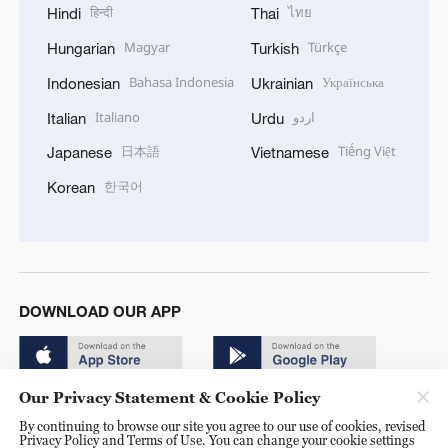
हिन्दी
ไทย
Hindi
Thai
Magyar
Türkçe
Hungarian
Turkish
Bahasa Indonesia
Українська
Indonesian
Ukrainian
Italiano
اردو
Italian
Urdu
日本語
Tiếng Việt
Japanese
Vietnamese
한국어
Korean
DOWNLOAD OUR APP
Our Privacy Statement & Cookie Policy
By continuing to browse our site you agree to our use of cookies, revised
Privacy Policy and Terms of Use. You can change your cookie settings