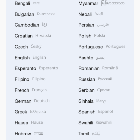
বাংলা
မြန်မာဘာသာ
Bengali
Myanmar
Български
नेपाली
Bulgarian
Nepali
ខ្មែរ
فارسی
Cambodian
Persian
Hrvatski
Polski
Croatian
Polish
Český
Português
Czech
Portuguese
English
پښتو
English
Pashto
Esperanto
Română
Esperanto
Romanian
Filipino
Русский
Filipino
Russian
Français
Српски
French
Serbian
Deutsch
සිංහල
German
Sinhala
Ελληνικά
Español
Greek
Spanish
Hausa
Kiswahili
Hausa
Swahili
עברית
தமிழ்
Hebrew
Tamil