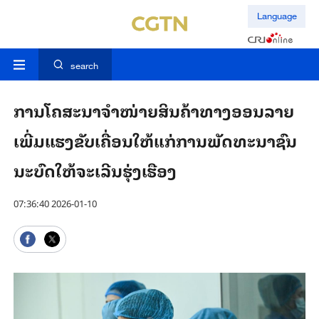
Language
search
ການ​ໂຄ​ສະ​ນາ​ຈຳ​ໜ່າຍ​ສິນ​ຄ້າ​ທາງ​ອອນ​ລາຍ
ເພີ່ມ​ແຮງ​ຂັບ​ເຄື່ອນ​ໃຫ້​ແກ່​ການ​ພັດ​ທະ​ນາ​ຊົນ​
ນະ​ບົດ​ໃຫ້​ຈະ​ເລີນ​ຮຸ່ງ​ເຮືອງ
07:36:40 2026-01-10