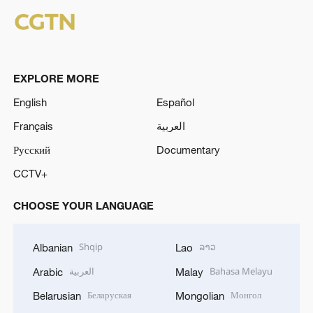
EXPLORE MORE
English
Español
Français
العربية
Русский
Documentary
CCTV+
CHOOSE YOUR LANGUAGE
Shqip
ລາວ
Albanian
Lao
العربية
Bahasa Melayu
Arabic
Malay
Беларуская
Монгол
Belarusian
Mongolian