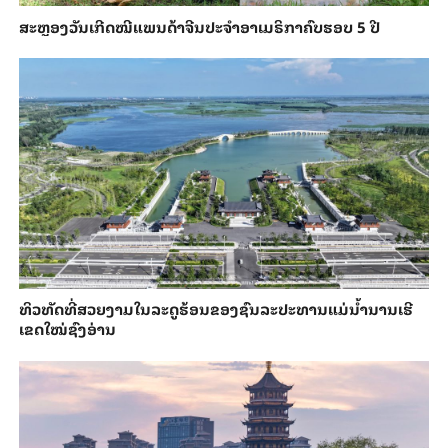
ສະຫຼອງວັນ​ເກີດ​ໝີ​ແພນ​ດ້າ​ຈີນ​ປະ​ຈຳ​ອາ​ເມ​ຣິ​ກາ​ຄົບ​ຮອບ 5 ປີ
ທິວທັດທີ່ສວຍງາມໃນລະດູຮ້ອນຂອງຊົນລະປະທານແມ່ນ້ຳນານເຮີ
ເຂດໃໝ່ຊົງອ່ານ