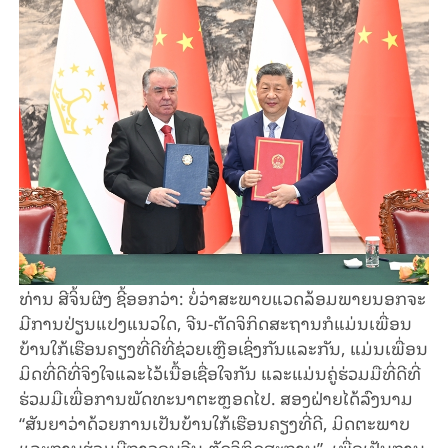
ທ່ານ​ ສີ​ຈິ້ນ​ຜິງ ຊີ້​ອອກວ່າ: ບໍ່​ວ່າ​ສະ​ພາບ​ແວດ​ລ້ອມ​ພາຍນອກ​ຈະ​
ມີ​ການປ່ຽນ​ແປງ​ແນວ​ໃດ, ຈີນ-​ຕັດຈິ​ກິດ​ສະຖານກໍ​ແມ່ນ​​ເພື່ອນ
ບ້ານ​ໃກ້​ເຮືອນ​ຄຽງ​ທີ່​ດີ​ທີ່​ຊ່ວຍ​ເຫຼືອ​ເຊິ່ງ​ກັນ​ແລະ​ກັນ, ແມ່ນ​ເພື່ອນ​
ມິດ​ທີ່​ດີ​ທີ່​ຈິງ​ໃຈ​ແລະ​ໄວ້​ເນື້ອ​ເຊື່ອ​ໃຈ​ກັນ ແລະແມ່ນ​ຄູ່​ຮ່ວມ​ມື​ທີ່​ດີ​ທີ່​
ຮ່ວມ​ມື​ເພື່ອ​ການ​ພັດ​ທະ​ນາ​ຕະ​ຫຼອດ​ໄປ. ສອງ​ຝ່າຍ​ໄດ້​ລົງ​ນາມ​
“ສັນ​ຍາ​ວ່າ​ດ້ວຍ​ການ​ເປັນ​ບ້ານ​ໃກ້​ເຮືອນ​ຄຽງ​ທີ່​ດີ, ​ມິດ​ຕະ​ພາບ
ແລະ​ການ​ຮ່ວມ​ມື​ຖາ​ວອນຈີນ-​ຕັດຈິ​ກິດ​ສະຖານ”, ເພື່ອ​ເປັນການ​