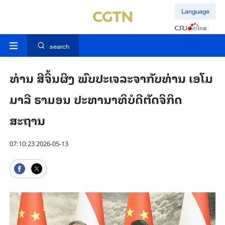
Language
search
ທ່ານ ສີ​ຈິ້ນ​ຜິງ ພົບ​ປະ​ເຈ​ລະ​ຈາ​ກັບ​ທ່ານ ເອ​ໂມ​
ມາ​ລີ ຣາ​ມອນ ປະ​ທາ​ນາ​ທິ​ບໍ​ດີຕັດຈິ​ກິດ​
ສະຖານ​
07:10:23 2026-05-13