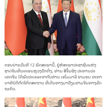
ຕອນ​ບ່າຍ​ວັນ​ທີ 12 ພຶດ​ສະ​ພາ​ນີ້, ຢູ່​ຫໍ​ສະ​ພາ​ປະ​ຊາ​ຊົນ​ແຫ່ງ​
ຊາດ​ຈີນ​ທີ່ນ​ະ​ຄອນ​ຫຼວ​ງ​ປັກກິ່ງ, ທ່ານ ສີ​ຈິ້ນ​ຜິງ ປະ​ທານ​ປະ​
ເທດ​ຈີນ ໄດ້​ພົບ​ປະ​ເຈ​ລະ​ຈາ​ກັບ​ທ່ານ ເອ​ໂມ​ມາ​ລີ ຣາ​ມອນ ປະ​ທາ​
ນາ​ທິ​ບໍ​ດີຕັດຈິ​ກິດ​ສະຖານ​ ທີ່​ເດີນ​ທາງ​ມາ​ຢ້ຽມ​ຢາມ​ຈີນ​ທາງ​ລັດ​
ຖະ​ກິດ.