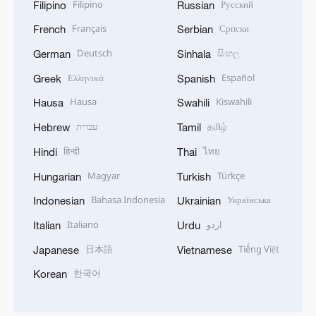
Filipino
Русский
Filipino
Russian
Français
Српски
French
Serbian
Deutsch
සිංහල
German
Sinhala
Ελληνικά
Español
Greek
Spanish
Hausa
Kiswahili
Hausa
Swahili
עברית
தமிழ்
Hebrew
Tamil
हिन्दी
ไทย
Hindi
Thai
Magyar
Türkçe
Hungarian
Turkish
Bahasa Indonesia
Українська
Indonesian
Ukrainian
Italiano
اردو
Italian
Urdu
日本語
Tiếng Việt
Japanese
Vietnamese
한국어
Korean