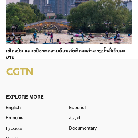
ເພີດ​ເພີນ ແລະ​ໜີ​ຈາກ​ຄວາມ​ຮ້ອນ​ກັບ​ກິດ​ຈະ​ກຳ​ທາງ​ນ້ຳ​​ທີ່​ເຢັນ​ສະ​
ບາຍ
EXPLORE MORE
English
Español
Français
العربية
Русский
Documentary