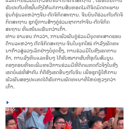
ຮັບ​ປະ​ກັນ​ທີ່​​ໝັ້ນ​ຄົງ​ໃຫ້​ແກ່ການ​ສືບ​ທອດ​ໄມ​ຕີ​ຈິດ​ມິດ​ຕະ​ພາບ​​
ຮຸ່ນ​ຕໍ່​ຮຸ່ນ​ລະ​ຫວ່າງຈີນ-​ຕັດຈິ​ກິດ​ສະຖານ. ຈີນ​ຍິນ​ດີ​ຮ່ວມ​ກັບຕັດຈິ​
ກິດ​ສະຖານ ຊຸກ​ຍູ້​ການ​ສ້າງ​ຄູ່​ຮ່ວມ​ຊາ​ຕາ​ກຳຈີນ-​ຕັດຈິ​ກິດ​
ສະຖານ ທີ່​ແໜ້ນ​ແຟ້ນກວ່າ​ເກົ່າ.
ທ່ານ ຣາ​ມອນ ກ່າວ​ວ່າ, ການ​ພົວ​ພັນ​ຄູ່​ຮ່ວມ​ມື​ຍຸດ​ທະ​ສາດ​ຮອບ​
ດ້ານ​ລະ​ຫວ່າງ ​ຕັດຈິ​ກິດ​ສະຖານ-ຈີນ​ໃນ​ຍຸກ​ໃໝ່ ກຳ​ລັງ​ພັດ​ທະ​
ນາ​​ກ້າວ​ສູ່​ລວງ​ເລິກ​ຢ່າງ​ບໍ່​ຢຸດ​ຢັ້ງ, ການ​ຮ່ວມ​ມື​ໃນ​ຂົງ​ເຂດ​ການ​
ຄ້າ, ການ​ລົງ​ທຶນ​ແລະ​ອື່ນໆ ໄດ້​ຮັບ​ໝາກ​ຜົນ​ທີ່​ອຸ​ດົມ​ສົມ​ບູນ.
ຄອງ​ຄອຍ​​ທີ່​ຈະເພີ່ມ​ທະ​ວີ​ການ​ຮ່ວມ​ມື​​ທີ່ຕິດ​ແທດ​ຕົວ​ຈິງ​ໃນ​ຂົງ​
ເຂດ​ບໍ່​ແຮ່​ທີ່​ສຳ​ຄັນ​ ກໍ່​ຄື​ຂົງ​ເຂດ​ອື່ນໆກັບ​ຈີນ ​ເພື່ອຊຸກ​ຍູ້​ໃຫ້​ການ​
ພົວ​ພັນ​ສອງ​ປະ​ເທດ​ໄດ້​ຮັບ​ການ​ພັດ​ທະ​ນາ​ທີ່​ໃຫຍ່​ຫຼວງກວ່າ​
ເກົ່າ.