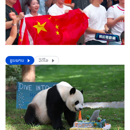
​​ຮູບພາບ
ວີດີໂອ