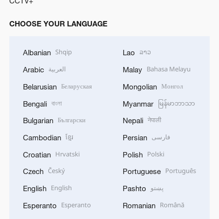
CCTV+
CHOOSE YOUR LANGUAGE
Shqip
ລາວ
Albanian
Lao
العربية
Bahasa Melayu
Arabic
Malay
Беларуская
Монгол
Belarusian
Mongolian
বাংলা
မြန်မာဘာသာ
Bengali
Myanmar
Български
नेपाली
Bulgarian
Nepali
ខ្មែរ
فارسی
Cambodian
Persian
Hrvatski
Polski
Croatian
Polish
Český
Português
Czech
Portuguese
English
پښتو
English
Pashto
Esperanto
Română
Esperanto
Romanian