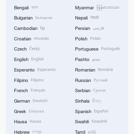
বাংলা
မြန်မာဘာသာ
Bengali
Myanmar
Български
नेपाली
Bulgarian
Nepali
ខ្មែរ
فارسی
Cambodian
Persian
Hrvatski
Polski
Croatian
Polish
Český
Português
Czech
Portuguese
English
پښتو
English
Pashto
Esperanto
Română
Esperanto
Romanian
Filipino
Русский
Filipino
Russian
Français
Српски
French
Serbian
Deutsch
සිංහල
German
Sinhala
Ελληνικά
Español
Greek
Spanish
Hausa
Kiswahili
Hausa
Swahili
עברית
தமிழ்
Hebrew
Tamil