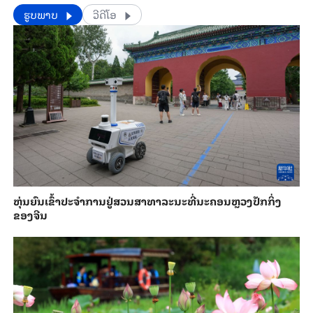
​​ຮູບພາບ
ວີດີໂອ
​ຫຸ່ນ​ຍົນ​ເຂົ້າ​ປະ​ຈຳ​ການ​ຢູ່​ສວນ​ສາ​ທາ​ລະ​ນະ​ທີ່​ນະ​ຄອນຫຼວງ​ປັກ​ກິ່ງ​
ຂອງ​ຈີນ