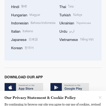
हिन्दी
ไทย
Hindi
Thai
Magyar
Türkçe
Hungarian
Turkish
Bahasa Indonesia
Українська
Indonesian
Ukrainian
Italiano
اردو
Italian
Urdu
日本語
Tiếng Việt
Japanese
Vietnamese
한국어
Korean
DOWNLOAD OUR APP
Our Privacy Statement & Cookie Policy
By continuing to browse our site you agree to our use of cookies, revised