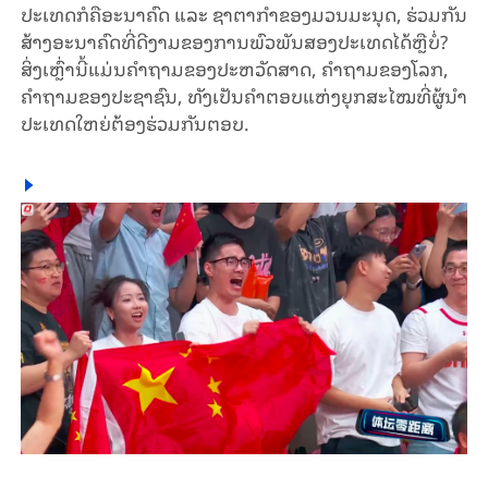
ປະ​ເທດ​ກໍ​ຄືອະ​ນາ​ຄົດ ແລະ ຊາ​ຕາ​ກຳ​ຂອງມວນ​ມະ​ນຸດ, ຮ່ວມ​ກັນ​
ສ້າງ​ອະ​ນາ​ຄົດ​ທີ່​ດີ​ງາມ​ຂອງ​ການ​ພົວ​ພັນ​ສອງ​ປະ​ເທ​ດ​ໄດ້​ຫຼື​ບໍ່?
ສິ່ງເຫຼົ່ານີ້ແມ່ນຄຳຖາມຂອງປະຫວັດສາດ, ຄຳຖາມຂອງໂລກ,
ຄຳຖາມຂອງປະຊາຊົນ, ທັງເປັນ​ຄຳຕອບແຫ່ງຍຸກສະໄໝທີ່ຜູ້ນຳ
ປະເທດໃຫຍ່ຕ້ອງຮ່ວມກັນ​ຕອບ.