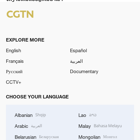
EXPLORE MORE
English
Español
Français
العربية
Русский
Documentary
CCTV+
CHOOSE YOUR LANGUAGE
Shqip
ລາວ
Albanian
Lao
العربية
Bahasa Melayu
Arabic
Malay
Беларуская
Монгол
Belarusian
Mongolian