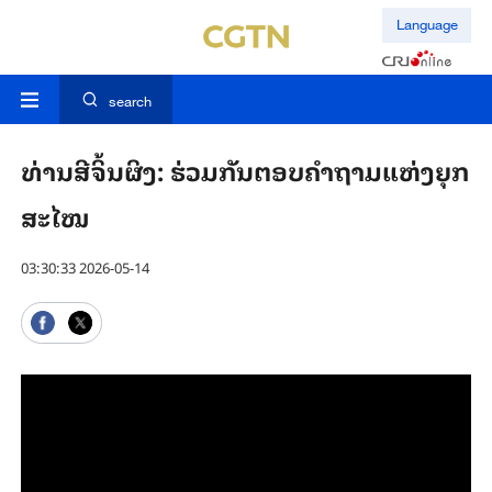
Language
search
ທ່ານ​ສີ​ຈິ້​ນ​ຜິງ: ຮ່ວມ​ກັນ​ຕອບ​ຄຳ​ຖາມ​ແຫ່ງ​ຍຸກ​
ສະ​ໄໝ
03:30:33 2026-05-14