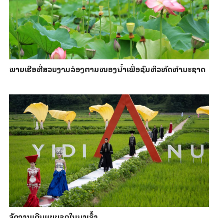
ພາຍ​ເຮືອທີ່​ສວຍ​ງາມ​ລ່ອງ​ຕາມ​​ໜອງນ້ຳ​​ເພື່ອ​ຊົມ​ທິວ​ທັດ​ທຳ​ມະ​ຊາດ
ຈັດງານເດີນແບບຊຸດໃນນາເຂົ້າ