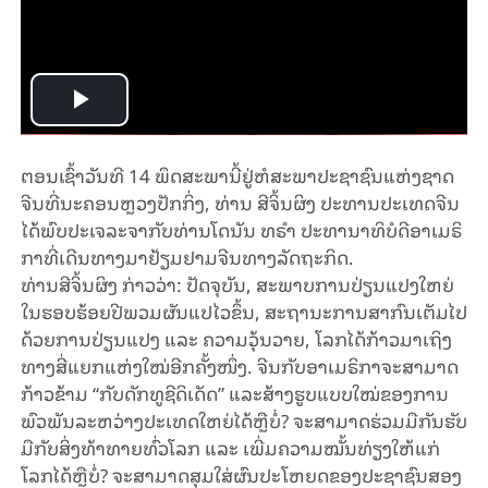
Play
Video
ຕອນ​ເຊົ້າ​ວັນ​ທີ 14 ພຶດ​ສະ​ພາ​ນີ້ຢູ່​ຫໍ​ສະ​ພາ​ປະ​ຊາ​ຊົນ​ແຫ່ງ​ຊາດ​
ຈີນ​ທີ່​ນະ​ຄອນ​ຫຼວງ​ປັກ​ກິ່ງ, ທ່ານ​ ສີ​ຈິ້ນ​ຜິງ ປະ​ທານ​ປະ​ເທດ​ຈີນ​
ໄດ້​ພົບ​ປະ​ເຈ​ລະ​ຈາ​ກັບ​ທ່ານ​ໂດ​ນັນ ທ​ຣຳ ປະ​ທາ​ນາ​ທິ​ບໍ​ດີ​ອາ​ເມ​ຣິ​
ກາທີ່​ເດີນ​ທາງ​ມາ​ຢ້ຽມ​ຢາມ​ຈີນ​ທາງ​ລັດ​ຖະ​ກິດ.
ທ່ານ​ສີ​ຈິ້ນ​ຜິງ ກ່າວ​ວ່າ: ປັ​ດ​ຈຸ​ບັນ, ສະ​ພາບ​ການ​ປ່ຽນ​ແປງ​ໃຫຍ່​
ໃນ​ຮອບ​ຮ້ອຍ​ປີ​ພວມ​ຜັນ​ແປໄວ​ຂຶ້ນ, ສະ​ຖາ​ນະ​ການ​ສາ​ກົນ​ເຕັມ​ໄປ​
ດ້ວຍ​ການ​ປ່ຽນ​ແປງ ແລະ ຄວາມ​ວຸ້ນ​ວາຍ, ໂລກ​ໄດ້​ກ້າວ​ມາ​ເຖິງ​
ທາງ​ສີ່​ແຍກ​ແຫ່ງ​ໃ​ໝ່​ອີກ​ຄັ້ງ​ໜຶ່ງ. ຈີນ​ກັ​ບ​ອາ​ເມ​ຣິ​ກາ​ຈະ​ສາ​ມາດ​
ກ້າວ​ຂ້າມ “ກັບ​ດັກ​​ທູ​ຊີ​ດິ​ເດັດ” ແລະ​ສ້າງ​ຮູບ​ແບບ​ໃໝ່​ຂອງ​ການ​
ພົວ​ພັນ​ລະ​ຫວ່າງ​ປະ​ເທດ​ໃຫຍ່​ໄດ້​ຫຼື​ບໍ່? ຈະ​ສາ​ມາດ​ຮ່ວມ​ມື​ກັນ​ຮັບ​
ມື​ກັບ​ສິ່ງ​ທ້າ​ທາຍ​ທົ່ວ​ໂລກ ແລະ ເພີ່ມ​ຄວາມ​ໝັ້ນ​ທ່ຽງ​ໃຫ້​ແກ່​
ໂລກ​ໄດ້​ຫຼື​ບໍ່? ຈະ​ສາ​ມາດ​ສຸມ​ໃສ່​ຜົນ​ປະ​ໂຫຍດ​ຂອງ​ປະ​ຊາ​ຊົນ​ສອງ​