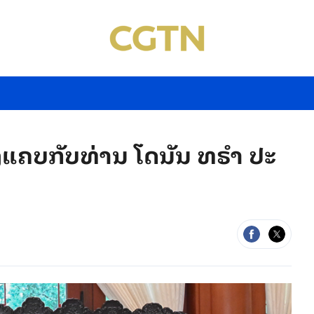
ົງ​ແຄບ​ກັບ​ທ່ານ ໂດ​ນັນ ທ​ຣຳ ປະ​