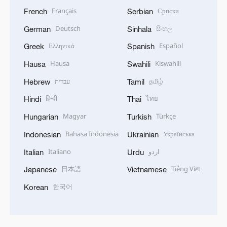
Français
Српски
French
Serbian
Deutsch
සිංහල
German
Sinhala
Ελληνικά
Español
Greek
Spanish
Hausa
Kiswahili
Hausa
Swahili
עברית
தமிழ்
Hebrew
Tamil
हिन्दी
ไทย
Hindi
Thai
Magyar
Türkçe
Hungarian
Turkish
Bahasa Indonesia
Українська
Indonesian
Ukrainian
Italiano
اردو
Italian
Urdu
日本語
Tiếng Việt
Japanese
Vietnamese
한국어
Korean