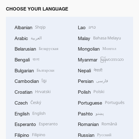
CHOOSE YOUR LANGUAGE
Shqip
ລາວ
Albanian
Lao
العربية
Bahasa Melayu
Arabic
Malay
Беларуская
Монгол
Belarusian
Mongolian
বাংলা
မြန်မာဘာသာ
Bengali
Myanmar
Български
नेपाली
Bulgarian
Nepali
ខ្មែរ
فارسی
Cambodian
Persian
Hrvatski
Polski
Croatian
Polish
Český
Português
Czech
Portuguese
English
پښتو
English
Pashto
Esperanto
Română
Esperanto
Romanian
Filipino
Русский
Filipino
Russian