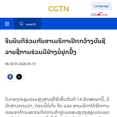
Language
search
ຈີນ​ຍິນ​ດີ​ຮ່ວມ​ກັບ​ອາ​ເມ​ຣິ​ກາ​ເປີດກວ້າງ​ບັນ​ຊີ​
ລາຍ​ຊື່​ການ​ຮ່ວມ​ມື​ຢ່າງ​ບໍ່​ຢຸດ​ຢັ້ງ
06:34:55 2026-05-15
ໃນ​ກອງ​ປະ​ຊຸມ​ຖະ​ແຫຼງ​ຂ່າວ​ທີ່​ຈັດ​ຂຶ້ນ​ວັນ​ທີ 14 ພຶດ​ສະ​ພາ​ນີ້, ມີ​
ນັກ​ຂ່າວ​ຖາມ​ວ່າ, ກ່ອນ​ນີ້​ບໍ່​ດົນ ຈີນ ແລະ ອາ​ເມ​ຣິ​ກາ​ໄດ້​ຈັດ​ການ​
ເຈ​ລະ​ຈາດ້ານ​ເສດ​ຖະ​ກິດ​ການ​ຄ້າ​ຢູ່​ນະ​ຄອນຫຼວງ​ເຊ​ອຸນ​ປະ​ເທດ​