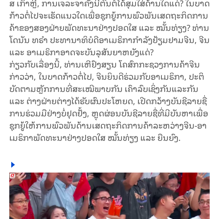
ສ ເກົາຫຼີ, ການ​ເຈ​ລ​ະ​ຈາ​ຄັ້ງ​ນີ້​ຕົ້ນ​ຕໍ​ໄດ້​ສຸມ​ໃສ່​ດ້ານ​ໃດ​ແດ່? ໃນ​ບາດ​
ກ້າວ​ຕໍ່​ໄປ​ຈະ​ເຮັດ​ແນວ​ໃດ​ເພື່ອ​ຊຸກ​ຍູ້​ການ​ພົວ​ພັນ​ເສດ​ຖະ​ກິດ​ການ​
ຄ້າ​​ຂອງສອງ​ຝ່າຍ​ພັດ​ທະ​ນາ​ຢ່າງ​ປອດ​ໃສ ແລະ ໝັ້ນ​ທ່ຽງ? ທ່ານ​
ໂດ​ນັນ ທ​ຣຳ ປະ​ທາ​ນາ​ທິ​ບໍ​ດີ​ອາ​ເມ​ຣິ​ກາ​ກຳ​ລັງ​ຢ້ຽມ​ຢາມ​ຈີນ, ຈີນ
ແລະ ອາ​ເມ​ຣິ​ກາ​ອາດ​ຈະ​ບັນ​ລຸ​ສັນ​ຍາ​ຫຍັງ​ແດ່?
ກ່ຽວ​ກັບ​ເລື່ອງ​ນີ້, ທ່ານ​ເຫີ​ຢົງ​ສຽນ ໂຄ​ສົກ​ກະ​ຊວງ​ການ​ຄ້າ​ຈີນ​
ກ່າວ​ວ່າ, ໃນ​ບາດ​ກ້າວ​ຕໍ່​ໄປ, ຈີນ​ຍິນ​ດີ​ຮ່ວມ​ກັບ​ອາ​ເມ​ຣິ​ກາ, ປະ​ຕິ​
ບັດ​ຕາມ​ຫຼັກ​ການ​ທີ່​ສະ​ເໝີ​ພາບ​ກັນ ເຄົາ​ລົບ​ເຊິ່ງ​ກັນ​ແລະ​ກັນ
ແລະ ຕ່າງ​ຝ່າຍ​ຕ່າງ​ໄດ້​ຮັບ​ຜົນ​ປະ​ໂຫຍດ, ເປີດກວ້າງ​ບັນ​ຊີ​ລາຍ​ຊື່​
ການ​ຮ່ວມ​ມື​ຢ່າງ​ບໍ່​ຢຸດ​ຢັ້ງ, ຫຼຸດ​ຜ່ອນ​ບັນ​ຊີ​ລາຍ​ຊື່​​ທີ່​ມີບັນ​ຫາ​ເພື່ອ
ຊຸກ​ຍູ້​ໃຫ້​ການ​ພົວ​ພັນ​​ດ້ານເສດ​ຖະ​ກິດ​ການ​ຄ້າ​ລະ​ຫວ່າງ​ຈີນ-ອາ​
ເມ​ຣິ​ກາ​ພັດ​ທະ​ນາ​ຢ່າງ​ປອດ​ໃສ ໝັ້ນ​ທ່ຽ​ງ ແລະ ຍືນ​ຍົງ.