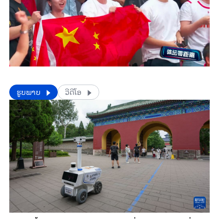
​​ຮູບພາບ
ວີດີໂອ