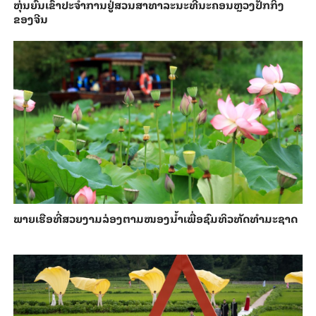
​ຫຸ່ນ​ຍົນ​ເຂົ້າ​ປະ​ຈຳ​ການ​ຢູ່​ສວນ​ສາ​ທາ​ລະ​ນະ​ທີ່​ນະ​ຄອນຫຼວງ​ປັກ​ກິ່ງ​
ຂອງ​ຈີນ
ພາຍ​ເຮືອທີ່​ສວຍ​ງາມ​ລ່ອງ​ຕາມ​​ໜອງນ້ຳ​​ເພື່ອ​ຊົມ​ທິວ​ທັດ​ທຳ​ມະ​ຊາດ