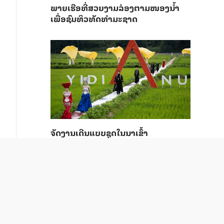
ພາຍ​ເຮືອທີ່​ສວຍ​ງາມ​ລ່ອງ​ຕາມ​​ໜອງນ້ຳ​​
ເພື່ອ​ຊົມ​ທິວ​ທັດ​ທຳ​ມະ​ຊາດ
ຈັດງານເດີນແບບຊຸດໃນນາເຂົ້າ