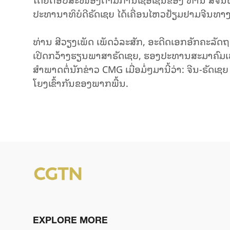
ປະທານາທິບໍດີຣັດເຊຍ ໄດ້ເຄື່ອນໄຫວຢ້ຽມຢາມຈີນທາ
ທ່ານ ສີວຽງເພັດ ເພັດວໍລະສັກ, ອະດີດເອກອັກຄະລັ
ເປີດກວ້າງຮຽນພາສາຣັດເຊຍ, ຮອງປະທານສະມາຄົມເພື
ສໍາພາດຕໍ່ນັກຂ່າວ CMG ເມື່ອມໍ່ໆມານີ້ວ່າ: ຈີນ-ຣັດເຊ
ໂຍງເຂົ້າກັນຂອງພາກພື້ນ.
EXPLORE MORE