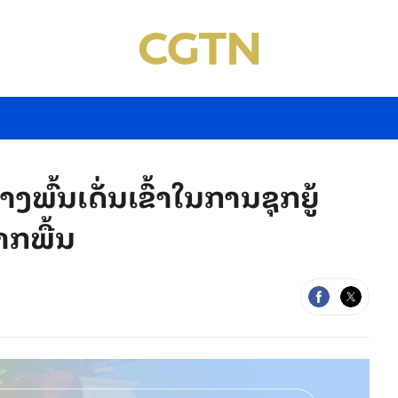
ງພົ້ນເດັ່ນເຂົ້າໃນການຊຸກຍູ້
າກພື້ນ