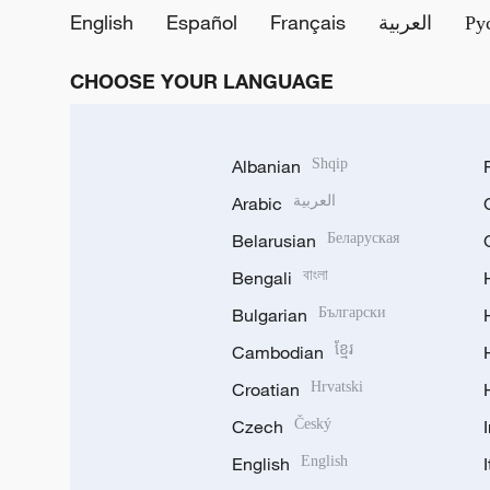
English
Español
Français
العربية
Ру
CHOOSE YOUR LANGUAGE
Albanian
Shqip
Arabic
العربية
Belarusian
Беларуская
Bengali
বাংলা
Bulgarian
Български
Cambodian
ខ្មែរ
Croatian
Hrvatski
Czech
Český
English
English