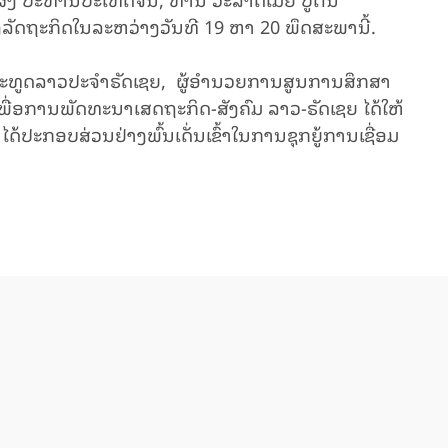
ງລັດຖະກິດໃນລະຫວ່າງວັນທີ 19 ຫາ 20 ພຶດສະພານີ້.
ດຖະທູດລາວປະຈໍາຣັດເຊຍ, ຜູ້ອໍານວຍການສູນການສຶກສາ
່ອການພັດທະນາເສດຖະກິດ-ສັງຄົມ ລາວ-ຣັດເຊຍ ໄດ້ໃຫ້
ຍ ໄດ້ປະກອບສ່ວນຢ່າງພົ້ນເດັ່ນເຂົ້າໃນການຊຸກຍູ້ການເຊື່ອມ