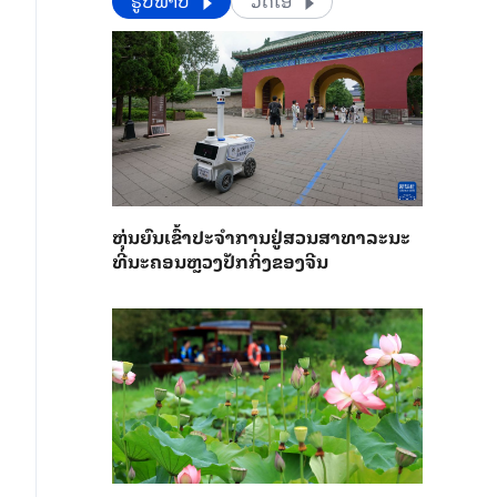
​​ຮູບພາບ
ວີດີໂອ
​ຫຸ່ນ​ຍົນ​ເຂົ້າ​ປະ​ຈຳ​ການ​ຢູ່​ສວນ​ສາ​ທາ​ລະ​ນະ​
ທີ່​ນະ​ຄອນຫຼວງ​ປັກ​ກິ່ງ​ຂອງ​ຈີນ