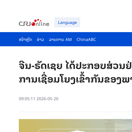
Language
ໜ້າຫຼັກ
ຂ່າວ
ລາຍ​ການ AM
ChinaABC
ຈີນ-ຣັດເຊຍ ໄດ້ປະກອບສ່ວນຢ່າ
ການເຊື່ອມໂຍງເຂົ້າກັນຂອງພ
09:05:11 2026-05-20