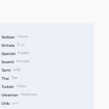
Serbian
Српски
Sinhala
සිංහල
Spanish
Español
Swahili
Kiswahili
Tamil
தமிழ்
Thai
ไทย
Turkish
Türkçe
Ukrainian
Українська
Urdu
اردو