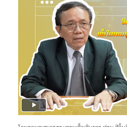
Play
Video
ໂດຍຕອບສະໜອງຕາມການເຊື້ອເຊີນຂອງ ທ່ານ ສີຈິ້ນຜ