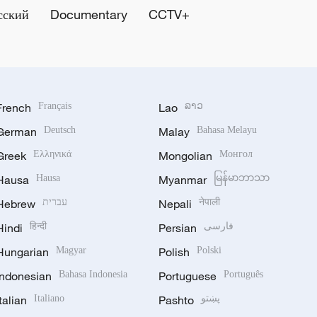
сский
Documentary
CCTV+
French
Français
Lao
ລາວ
German
Deutsch
Malay
Bahasa Melayu
Greek
Ελληνικά
Mongolian
Монгол
Hausa
Hausa
Myanmar
မြန်မာဘာသာ
Hebrew
עברית
Nepali
नेपाली
Hindi
हिन्दी
Persian
فارسی
Hungarian
Magyar
Polish
Polski
Indonesian
Bahasa Indonesia
Portuguese
Português
Italian
Italiano
Pashto
پښتو