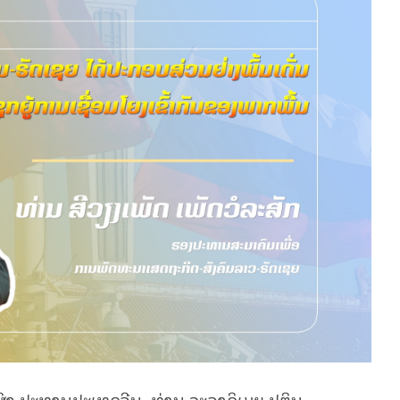
ິງ ປະທານປະເທດຈີນ, ທ່ານ ວະລາດິເມຍ ປູຕິນ