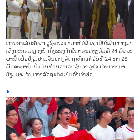
ທ່ານ​ອາ​ເລັກ​ຊັນ​ດາ ວູ​ຊິ​ຈ ປະ​ທາ​ນາ​ທິ​ບໍ​ດີ​ແຊກ​ບີ​ໄດ້​ເດີນ​ທາງ​ມາ​
ເຖິງ​ນະ​ຄອນຫຼວງ​ປັກ​ກິ່ງ​ຂອງ​ຈີນ​ໃນ​ຕອນ​ທ່ຽງ​ວັນ​ທີ 24 ພຶດ​ສະ​
ພາ​ນີ້ ເພື່ອ​ຢ້ຽມ​ຢາມ​ຈີນ​ທາງ​ລັດ​ຖະ​ກິດ​ແຕ່​ວັນ​ທີ 24 ຫາ 28
ພຶດ​ສະ​ພາ​ນີ້. ນີ້​ແມ່ນ​ທ່ານ​ອາ​ເລັກ​ຊັນ​ດາ ວູ​ຊິ​ຈ ເດີ​ນ​ທາງ​ມາ​
ຢ້ຽມ​ຢາມ​ຈີນ​ທາງ​ລັດ​ຖະ​ກິດ​ເປັນ​ຄັ້ງ​ທຳ​ອິດ.