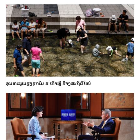
ອຸນ​ຫະ​ພູມ​ສູງ​ສຸດ​​ໃນ ສ ເກົາຫຼີ ສ້າງ​ສະ​ຖິ​ຕິ​ໃໝ່