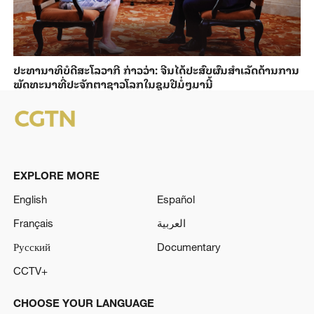
ປະ​ທາ​ນາ​ທິ​ບໍ​ດີ​ສະ​ໂລ​ວາ​ກີ ກ່າວ​ວ່າ: ຈີນ​ໄດ້​ປະ​ສົບ​ຜົ​ນ​ສຳ​ເລັດ​ດ້ານ​ການ​
ພັດ​ທະ​ນາ​ທີ່​ປະ​ຈັກ​ຕາ​ຊາວ​ໂລກ​ໃນ​ຊຸມ​ປີ​ມໍ່ໆ​ມາ​ນີ້
EXPLORE MORE
English
Español
Français
العربية
Русский
Documentary
CCTV+
CHOOSE YOUR LANGUAGE