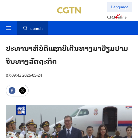
Language
search
ປະ​ທາ​ນາ​ທິ​ບໍ​ດີ​ແຊກ​ບີ​ເດີນ​ທາງ​ມາ​ຢ້ຽມ​ຢາມ​
ຈີນ​ທາງ​ລັດ​ຖະ​ກິດ
07:09:43 2026-05-24