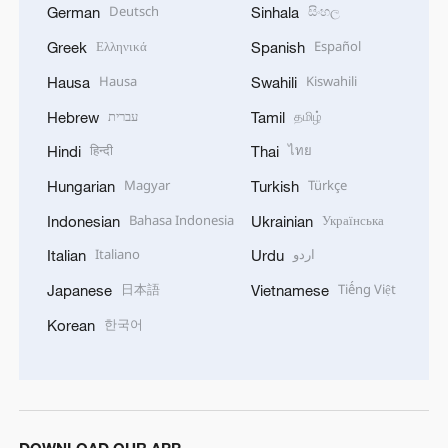
Deutsch
සිංහල
German
Sinhala
Ελληνικά
Español
Greek
Spanish
Hausa
Kiswahili
Hausa
Swahili
עברית
தமிழ்
Hebrew
Tamil
हिन्दी
ไทย
Hindi
Thai
Magyar
Türkçe
Hungarian
Turkish
Bahasa Indonesia
Українська
Indonesian
Ukrainian
Italiano
اردو
Italian
Urdu
日本語
Tiếng Việt
Japanese
Vietnamese
한국어
Korean