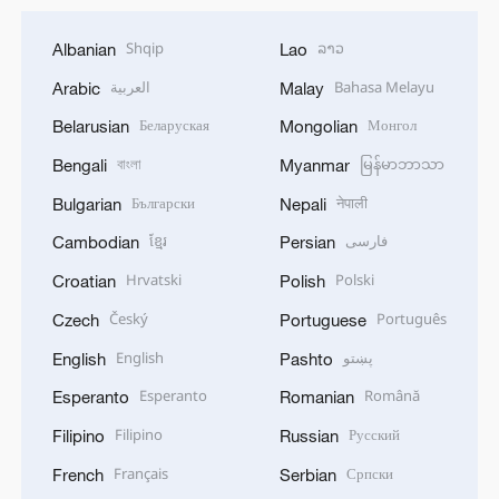
Shqip
ລາວ
Albanian
Lao
العربية
Bahasa Melayu
Arabic
Malay
Беларуская
Монгол
Belarusian
Mongolian
বাংলা
မြန်မာဘာသာ
Bengali
Myanmar
Български
नेपाली
Bulgarian
Nepali
ខ្មែរ
فارسی
Cambodian
Persian
Hrvatski
Polski
Croatian
Polish
Český
Português
Czech
Portuguese
English
پښتو
English
Pashto
Esperanto
Română
Esperanto
Romanian
Filipino
Русский
Filipino
Russian
Français
Српски
French
Serbian