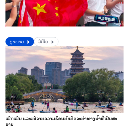
​​ຮູບພາບ
ວີດີໂອ
ເພີດ​ເພີນ ແລະ​ໜີ​ຈາກ​ຄວາມ​ຮ້ອນ​ກັບ​ກິດ​ຈະ​ກຳ​ທາງ​ນ້ຳ​​ທີ່​ເຢັນ​ສະ​
ບາຍ