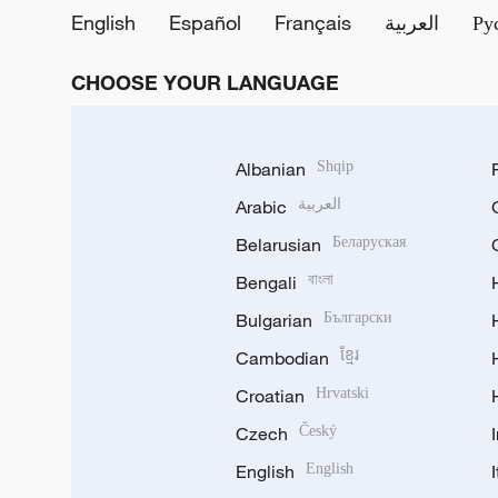
English
Español
Français
العربية
Ру
CHOOSE YOUR LANGUAGE
Albanian
Shqip
Arabic
العربية
Belarusian
Беларуская
Bengali
বাংলা
Bulgarian
Български
Cambodian
ខ្មែរ
Croatian
Hrvatski
Czech
Český
English
English