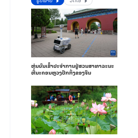
​​ຮູບພາບ
ວີດີໂອ
​ຫຸ່ນ​ຍົນ​ເຂົ້າ​ປະ​ຈຳ​ການ​ຢູ່​ສວນ​ສາ​ທາ​ລະ​ນະ​
ທີ່​ນະ​ຄອນຫຼວງ​ປັກ​ກິ່ງ​ຂອງ​ຈີນ