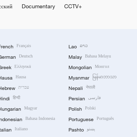
сский
Documentary
CCTV+
French
Français
Lao
ລາວ
German
Deutsch
Malay
Bahasa Melayu
Greek
Ελληνικά
Mongolian
Монгол
Hausa
Hausa
Myanmar
မြန်မာဘာသာ
Hebrew
עברית
Nepali
नेपाली
Hindi
हिन्दी
Persian
فارسی
Hungarian
Magyar
Polish
Polski
Indonesian
Bahasa Indonesia
Portuguese
Português
Italian
Italiano
Pashto
پښتو