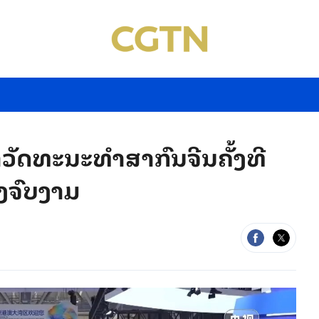
ດ​ທະ​ນະ​ທຳ​ສ​າ​ກົນ​ຈີນ​ຄັ້ງ​ທີ
າງ​ຈົບ​ງາມ