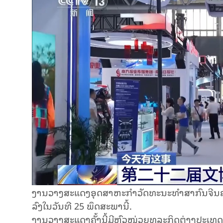
ງານ​ວາງ​ສະ​ແດງ​ອຸດ​ສາ​ຫະ​ກຳ​ວັດ​ທະ​ນະ​ທຳ​ສ​າ​ກົນ​ຈີນ​ຄັ
ລົງໃນ​ວັນ​ທີ 25 ພຶດ​ສະ​ພາ​ນີ້.
ງານ​ວາງ​ສະ​ແດງ​ຄັ້ງ​ນີ້​ມີ​ຫົວ​ໜ່ວຍ​ທຸ​ລະ​ກິດ​ຕ່າງ​ປະ​