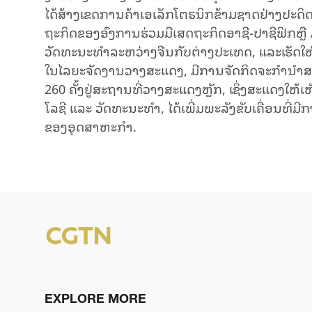
ໄດ້​ສ້າງ​ເຂດ​ການ​ຄ້າ​ເອ​ເລັກ​ໂຕ​ຣ​ນິກ​ຂ້າມ​ຊາດ​​ຢ່າງ​ປະ​ດ
ຖະ​ກິດ​ຂອງ​ອົງ​ການ​ຮ່ວມ​ມື​ເສດ​ຖະ​ກິດ​ອາ​ຊີ-ປາ​ຊີ​ຟິກ​ຫຼ
ວັດ​ທະ​ນະ​ທຳ​ລະ​ຫວ່າງ​ຈີນ​ກັບ​ຕ່າງ​ປະ​ເທດ, ແລະ​ເຮັດ​ໃຫ້​ເສ
ໃນ​ໄລ​ຍະ​ຈັດ​ງານ​ວາງ​ສະ​ແດງ, ມີ​ການ​ຈັດກິດ​ຈະ​ກຳ​ນຳ​ສະ​
260 ຄັ້ງຢູ່​ສະ​ຖານ​ທີ່​ວາງ​ສະ​ແດງ​ຫຼັກ, ເຊິ່ງ​ສະ​ແດງ​ໃຫ້​ເ
ໂລ​ຊີ ແລະ ວັດ​ທະ​ນະ​ທຳ, ໄດ້​ເພີ່ມ​ພະ​ລັງ​​ຂັບ​ເຄື່ອນ​ທີ່​ມີ
ຂອງ​ອຸດ​ສາ​ຫະ​ກຳ.
EXPLORE MORE