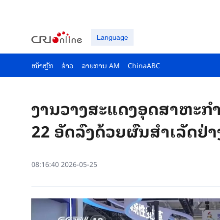
Language
ໜ້າຫຼັກ
ຂ່າວ
ລາຍ​ການ AM
ChinaABC
ງານ​ວາງ​ສະ​ແດງອຸດ​ສາ​ຫະ​ກຳ​ວັ
22 ອັດ​ລົງ​ດ້ວຍ​ຜົນ​ສຳ​ເລັດ​ຢ່
08:16:40 2026-05-25