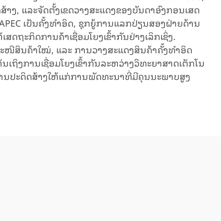
ິດ​ສ້າງ, ແລະ​ຈັດ​ຕັ້ງ​ເຂດ​ວາງ​ສະ​ແດງ​ຂອ​ງ​ບັນ​ດາ​ອົງ​ກອນ​ເສດ​
ື APEC ເປັນ​ຄັ້ງ​ທຳ​ອິດ, ຊຸກ​ຍູ້​ການ​ແລກ​ປ່ຽນ​ສອງ​ຝ່າຍ​ດ້ານ​
ດ​ຖະ​ກິດ​ການ​ຄ້າ​ເຊື່ອມ​ໂຍງ​ເຂົ້າ​ກັນ​ຢ່າງ​ເລິກ​ເຊິ່ງ.
ໜີ​ສິນ​ຄ້າ​ໃໝ່, ​ແລະ ​ການວາງ​ສະ​ແດງ​ສິນ​ຄ້າ​ຄັ້ງ​ທຳ​ອິດ​
ຫັນ​ເຖິງ​ການ​ເຊື່ອມ​ໂຍງ​ເຂົ້າ​ກັນ​ລະ​ຫວ່າງ​ວິ​ທະ​ຍາ​ສາດເຕັກ​ໂນ​
​ການ​ປະ​ດິດ​ສ້າງ​ໃຫ້​ແກ່​ການ​ພັດ​ທະ​ນາ​ທີ່​ມີ​ຄຸນ​ນະ​ພາບ​ສູງ​