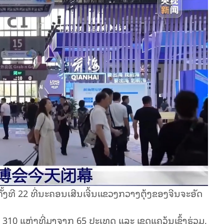
້ງ​ທີ 22 ​ທີ່ນ​ະ​ຄອນ​ເສີນ​ເຈີ້ນ​ແຂວງກວາງ​ຕຸ້ງ​ຂອງ​ຈີນຈະອັດ​
ເທດ​ 310 ແຫ່ງ​ທີ່​ມາ​ຈາກ 65 ປະ​ເທດ ແລະ ເຂດ​ແຄວ້ນ​ເຂົ້າ​ຮ່ວມ,