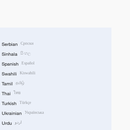
Serbian
Српски
Sinhala
සිංහල
Spanish
Español
Swahili
Kiswahili
Tamil
தமிழ்
Thai
ไทย
Turkish
Türkçe
Ukrainian
Українська
Urdu
اردو