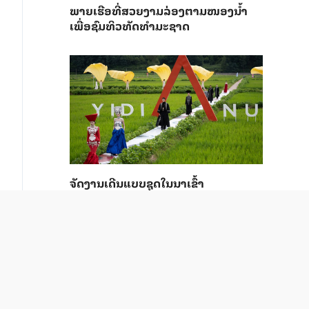
ພາຍ​ເຮືອທີ່​ສວຍ​ງາມ​ລ່ອງ​ຕາມ​​ໜອງນ້ຳ​​
ເພື່ອ​ຊົມ​ທິວ​ທັດ​ທຳ​ມະ​ຊາດ
ຈັດງານເດີນແບບຊຸດໃນນາເຂົ້າ