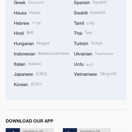
Ελληνικά
Español
Greek
Spanish
Hausa
Kiswahili
Hausa
Swahili
עברית
தமிழ்
Hebrew
Tamil
हिन्दी
ไทย
Hindi
Thai
Magyar
Türkçe
Hungarian
Turkish
Bahasa Indonesia
Українська
Indonesian
Ukrainian
Italiano
اردو
Italian
Urdu
日本語
Tiếng Việt
Japanese
Vietnamese
한국어
Korean
DOWNLOAD OUR APP