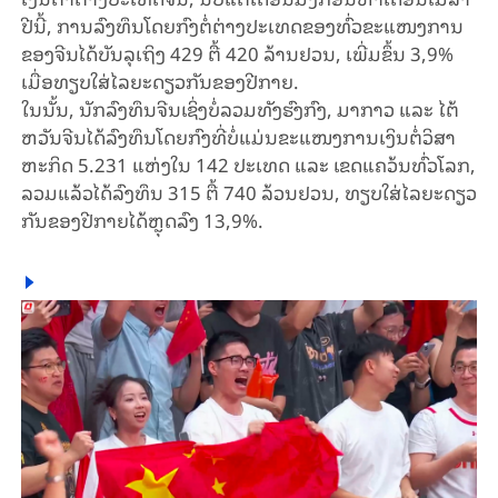
ປີ​ນີ້, ການ​ລົງ​ທຶນ​ໂດຍ​ກົງ​ຕໍ່​ຕ່າງ​ປະ​ເທດ​ຂອງ​ທົ່ວຂະ​ແໜງ​ການ​
ຂອງຈີນ​ໄດ້​ບັນ​ລຸ​ເຖິງ 429 ຕື້ 420 ລ້ານຢວນ, ເພີ່ມ​ຂຶ້ນ 3,9%
ເມື່ອ​ທຽບ​ໃສ່​ໄລ​ຍະ​ດຽວ​ກັນ​ຂອງ​ປີ​ກາຍ​.
ໃນ​ນັ້ນ, ນັກ​ລົງ​ທຶນ​ຈີນ​ເຊິ່ງ​ບໍ່​ລວມ​ທັງ​ຮົງ​ກົງ, ມາ​ກາວ ແລະ​ ໄຕ້​
ຫວັນ​ຈີນ​ໄດ້​ລົງ​ທຶນ​ໂດຍ​ກົງ​ທີ່​ບໍ່​ແມ່ນ​ຂະ​ແໜງ​ການ​ເງິນ​ຕໍ່​ວິ​ສາ​
ຫະ​ກິດ 5.231 ແຫ່ງ​ໃນ 142 ປະ​ເທດ​ ແລະ ເຂດ​ແຄວ້ນ​​ທົ່ວໂລກ,
ລວມ​​ແລ້ວໄດ້​ລົງ​ທຶນ 315 ຕື້ 740 ລ້ວນຢວນ, ​ທຽບ​ໃສ່​ໄລ​ຍະ​ດຽວ​
ກັນ​ຂອງ​ປີ​ກາຍໄດ້​ຫຼຸດ​ລົງ 13,9%.