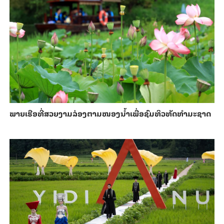
ພາຍ​ເຮືອທີ່​ສວຍ​ງາມ​ລ່ອງ​ຕາມ​​ໜອງນ້ຳ​​ເພື່ອ​ຊົມ​ທິວ​ທັດ​ທຳ​ມະ​ຊາດ