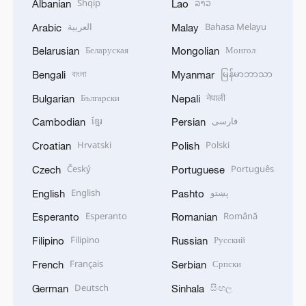
Shqip
ລາວ
Albanian
Lao
العربية
Bahasa Melayu
Arabic
Malay
Беларуская
Монгол
Belarusian
Mongolian
বাংলা
မြန်မာဘာသာ
Bengali
Myanmar
Български
नेपाली
Bulgarian
Nepali
ខ្មែរ
فارسی
Cambodian
Persian
Hrvatski
Polski
Croatian
Polish
Český
Português
Czech
Portuguese
English
پښتو
English
Pashto
Esperanto
Română
Esperanto
Romanian
Filipino
Русский
Filipino
Russian
Français
Српски
French
Serbian
Deutsch
සිංහල
German
Sinhala