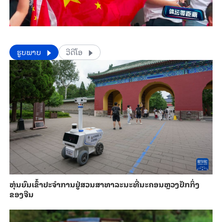
​​ຮູບພາບ
ວີດີໂອ
​ຫຸ່ນ​ຍົນ​ເຂົ້າ​ປະ​ຈຳ​ການ​ຢູ່​ສວນ​ສາ​ທາ​ລະ​ນະ​ທີ່​ນະ​ຄອນຫຼວງ​ປັກ​ກິ່ງ​
ຂອງ​ຈີນ