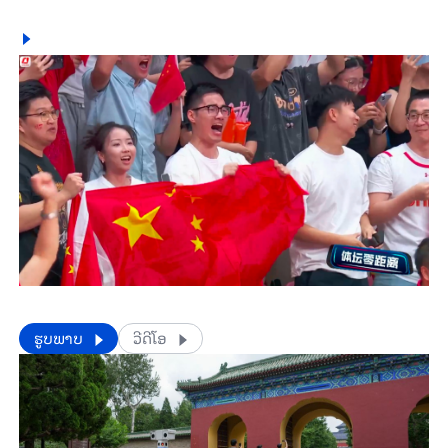
​​ຮູບພາບ
ວີດີໂອ