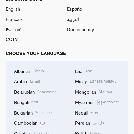
English
Español
Français
العربية
Русский
Documentary
CCTV+
CHOOSE YOUR LANGUAGE
Shqip
ລາວ
Albanian
Lao
العربية
Bahasa Melayu
Arabic
Malay
Беларуская
Монгол
Belarusian
Mongolian
বাংলা
မြန်မာဘာသာ
Bengali
Myanmar
Български
नेपाली
Bulgarian
Nepali
ខ្មែរ
فارسی
Cambodian
Persian
Hrvatski
Polski
Croatian
Polish