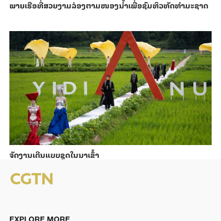
ພາຍ​ເຮືອທີ່​ສວຍ​ງາມ​ລ່ອງ​ຕາມ​​ໜອງນ້ຳ​​ເພື່ອ​ຊົມ​ທິວ​ທັດ​ທຳ​ມະ​ຊາດ
ຈັດງານເດີນແບບຊຸດໃນນາເຂົ້າ
EXPLORE MORE