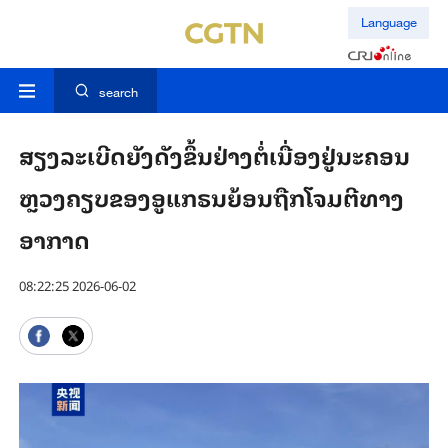
Language
search
ສຽງ​ລະ​ເບີດ​ຍັງ​ດັງ​ຂຶ້ນ​ຢ່​າງ​ຕໍ່​ເນື່ອງ​ຢູ່ນະ​ຄອນ​
ຫຼວງ​ຄຽບ​ຂອງ​ອູ​ແກ​ຣນ​​ຍ້ອນ​ຖືກໂຈມ​ຕີ​ທາງ​
ອາ​ກາດ
08:22:25 2026-06-02