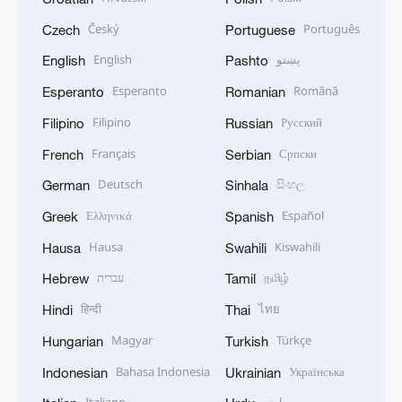
Český
Português
Czech
Portuguese
English
پښتو
English
Pashto
Esperanto
Română
Esperanto
Romanian
Filipino
Русский
Filipino
Russian
Français
Српски
French
Serbian
Deutsch
සිංහල
German
Sinhala
Ελληνικά
Español
Greek
Spanish
Hausa
Kiswahili
Hausa
Swahili
עברית
தமிழ்
Hebrew
Tamil
हिन्दी
ไทย
Hindi
Thai
Magyar
Türkçe
Hungarian
Turkish
Bahasa Indonesia
Українська
Indonesian
Ukrainian
Italiano
اردو