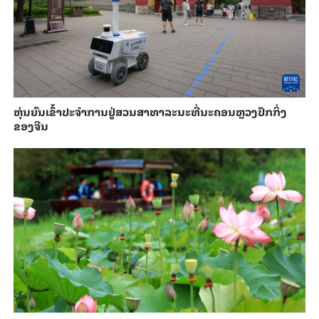
​ຫຸ່ນ​ຍົນ​ເຂົ້າ​ປະ​ຈຳ​ການ​ຢູ່​ສວນ​ສາ​ທາ​ລະ​ນະ​ທີ່​ນະ​ຄອນຫຼວງ​ປັກ​ກິ່ງ​
ຂອງ​ຈີນ