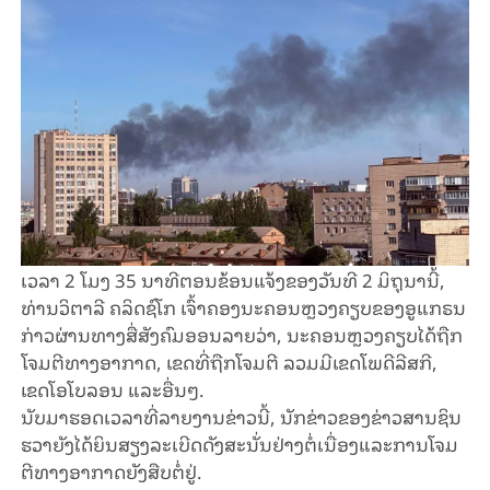
ເວ​ລາ 2 ໂມງ 35 ນາ​ທີຕອນ​ຂ້ອນ​ແຈ້ງ​ຂອງວັນ​ທີ 2 ມິ​ຖຸ​ນາ​ນີ້,
ທ່ານວິ​ຕາ​ລີ ຄ​ລິດ​ຊ໌​ໂກ ເຈົ້າ​ຄອງ​ນະ​ຄອນ​ຫຼວງ​ຄຽບ​ຂອງ​ອູ​ແກ​ຣນ
ກ່າວ​ຜ່ານ​ທາງ​ສື່​ສັງ​ຄົມ​ອອນ​ລາຍ​ວ່າ, ນະ​ຄອນ​​ຫຼວງຄຽບ​ໄດ້​ຖືກ​
ໂຈມ​ຕີ​ທາງ​ອາ​ກາດ, ເຂດ​ທີ່​ຖືກ​​ໂຈມ​ຕີ​ ລວມ​ມີເຂດໂພ​ດີ​ລີ​ສ​ກີ,
ເຂດ​ໂອ​ໂບ​ລອນ ແລະ​ອື່ນໆ.
ນັບ​ມາ​ຮອດ​ເວ​ລາ​ທີ່​ລາຍ​ງານ​ຂ່າວ​ນີ້, ນັກ​ຂ່າວ​​ຂອງຂ່າວ​ສານ​ຊິນ​
ຮ​ວາ​ຍັງ​ໄດ້​ຍິນ​ສຽງ​ລະ​ເບີດ​ດັງ​ສະ​ນັ່ນຢ່າງ​ຕໍ່​ເນື່ອງ​ແລະການ​​ໂຈມ​
ຕີ​ທາງ​ອາ​ກາດ​ຍັງ​​ສືບ​ຕໍ່​ຢູ່.