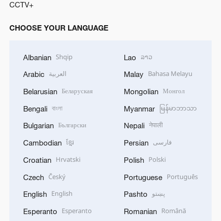
CCTV+
CHOOSE YOUR LANGUAGE
Shqip
ລາວ
Albanian
Lao
العربية
Bahasa Melayu
Arabic
Malay
Беларуская
Монгол
Belarusian
Mongolian
বাংলা
မြန်မာဘာသာ
Bengali
Myanmar
Български
नेपाली
Bulgarian
Nepali
ខ្មែរ
فارسی
Cambodian
Persian
Hrvatski
Polski
Croatian
Polish
Český
Português
Czech
Portuguese
English
پښتو
English
Pashto
Esperanto
Română
Esperanto
Romanian