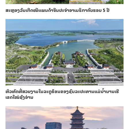
ສະຫຼອງວັນ​ເກີດ​ໝີ​ແພນ​ດ້າ​ຈີນ​ປະ​ຈຳ​ອາ​ເມ​ຣິ​ກາ​ຄົບ​ຮອບ 5 ປີ
ທິວທັດທີ່ສວຍງາມໃນລະດູຮ້ອນຂອງຊົນລະປະທານແມ່ນ້ຳນານເຮີ
ເຂດໃໝ່ຊົງອ່ານ