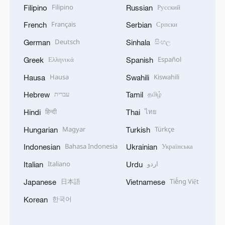
Filipino
Русский
Filipino
Russian
Français
Српски
French
Serbian
Deutsch
සිංහල
German
Sinhala
Ελληνικά
Español
Greek
Spanish
Hausa
Kiswahili
Hausa
Swahili
עברית
தமிழ்
Hebrew
Tamil
हिन्दी
ไทย
Hindi
Thai
Magyar
Türkçe
Hungarian
Turkish
Bahasa Indonesia
Українська
Indonesian
Ukrainian
Italiano
اردو
Italian
Urdu
日本語
Tiếng Việt
Japanese
Vietnamese
한국어
Korean