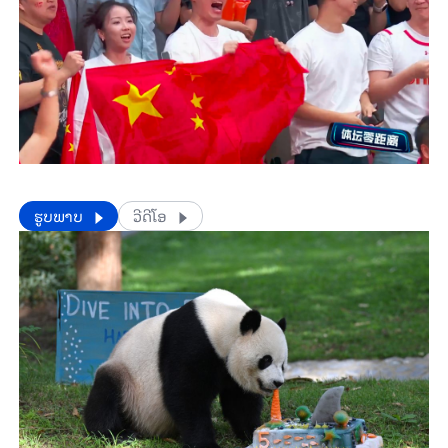
​​ຮູບພາບ
ວີດີໂອ