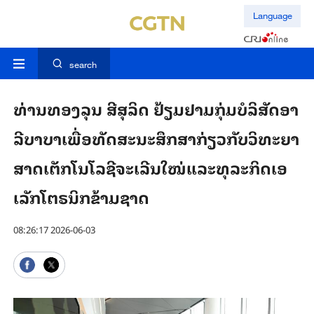
Language
search
ທ່ານ​ທອງ​ລຸນ ສີ​ສຸ​ລິດ ຢ້ຽມ​ຢາມ​ກຸ່ມບໍ​ລິ​ສັດ​ອາ​
ລີບາ​ບາເພື່ອ​ທັດ​ສະ​ນະ​ສຶກ​ສາ​ກ່ຽວ​ກັບ​ວິ​ທະ​ຍາ​
ສາດ​ເຕັກ​ໂນ​ໂລ​ຊີ​ຈະ​ເລີນ​ໃໝ່​ແລະ​ທຸ​ລະ​ກິດ​ເອ​
ເລັກ​ໂຕຣນິກ​ຂ້າມ​ຊາດ
08:26:17 2026-06-03