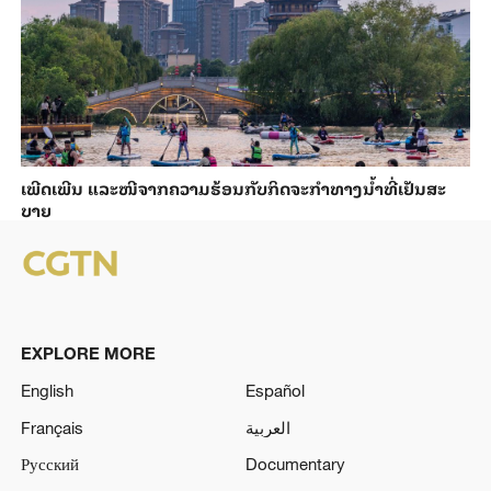
ເພີດ​ເພີນ ແລະ​ໜີ​ຈາກ​ຄວາມ​ຮ້ອນ​ກັບ​ກິດ​ຈະ​ກຳ​ທາງ​ນ້ຳ​​ທີ່​ເຢັນ​ສະ​
ບາຍ
EXPLORE MORE
English
Español
Français
العربية
Русский
Documentary