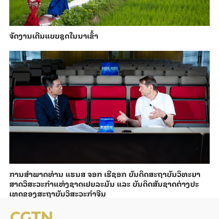
ຈັດງານເດີນແບບຊຸດໃນນາເຂົ້າ
ການ​ສຳ​ພາດ​ທ່ານ ແຮນ​ສ ຈອກ ເຮີ​ຊອກ ​ບັນ​ດິດ​ສະ​ຖາ​ບັນວິ​ທະ​ຍາ​
ສາດວິ​ສະ​ວະ​ກຳ​ແຫ່ງ​ຊາດ​ເຢຍ​ລະ​ມັນ ແລະ ບັນ​ດິດ​ສັນ​ຊາດ​ຕ່າງ​ປະ​
ເທດ​ຂອງສະ​ຖາ​ບັນ​ວິ​ສະ​ວະ​ກຳ​ຈີນ