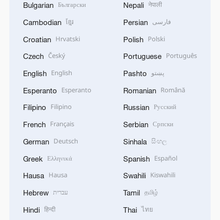
Български
नेपाली
Bulgarian
Nepali
ខ្មែរ
فارسی
Cambodian
Persian
Hrvatski
Polski
Croatian
Polish
Český
Português
Czech
Portuguese
English
پښتو
English
Pashto
Esperanto
Română
Esperanto
Romanian
Filipino
Русский
Filipino
Russian
Français
Српски
French
Serbian
Deutsch
සිංහල
German
Sinhala
Ελληνικά
Español
Greek
Spanish
Hausa
Kiswahili
Hausa
Swahili
עברית
தமிழ்
Hebrew
Tamil
हिन्दी
ไทย
Hindi
Thai