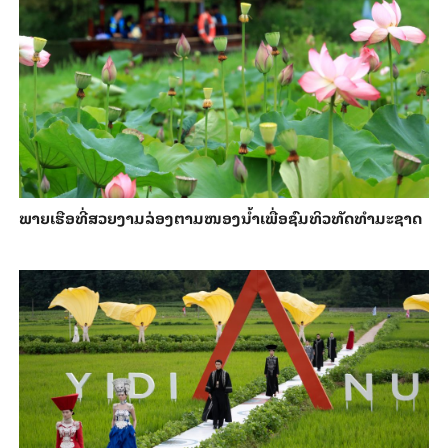
ພາຍ​ເຮືອທີ່​ສວຍ​ງາມ​ລ່ອງ​ຕາມ​​ໜອງນ້ຳ​​ເພື່ອ​ຊົມ​ທິວ​ທັດ​ທຳ​ມະ​ຊາດ