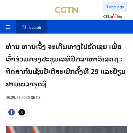
Language
search
ທ່ານ ​ຫານເຈີ້ງ ຈະ​ເດີນ​ທາງ​ໄປ​ຣັດ​ເຊຍ ເພື່ອ​
ເຂົ້າ​ຮ່ວມກອງ​ປະ​ຊຸມ​ເວ​ທີ​ປຶກ​ສາ​ຫາ​ລື​ເສດ​ຖະ​
ກິດ​ສາ​ກົນ​ເຊັນ​ປີ​ເຕີ​ສະ​ເບີກ​ຄັ້ງ​ທີ 29 ແລະ​ຢ້ຽມ​
ຢາມ​ເບ​ລາຣຸດຊີ
08:29:53 2026-06-03