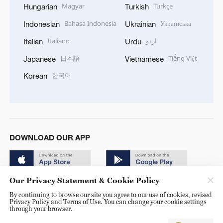
Magyar
Türkçe
Hungarian
Turkish
Bahasa Indonesia
Українська
Indonesian
Ukrainian
Italiano
اردو
Italian
Urdu
日本語
Tiếng Việt
Japanese
Vietnamese
한국어
Korean
DOWNLOAD OUR APP
Our Privacy Statement & Cookie Policy
By continuing to browse our site you agree to our use of cookies, revised
Privacy Policy and Terms of Use. You can change your cookie settings
through your browser.
© China Radio International.CRI. All Rights Reserved. 16A
Shijingshan Road, Beijing, China. 100040