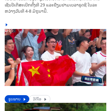
ເຊັນ​ປີ​ເຕີ​ສະ​ເບີກ​ຄັ້ງ​ທີ 29 ​ແລະຢ້ຽມ​ຢາມ​ເບ​ລາຣຸດຊີ ໃນ​ລະ​
ຫວ່າງວັນ​ທີ 4-8 ມິ​ຖຸ​ນາ​ນີ້.
​​ຮູບພາບ
ວີດີໂອ