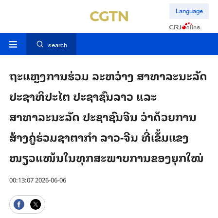
Language
search
ຖະແຫຼງການຮ່ວມ ລະຫວ່າງ ສາທາລະນະລັດ
ປະຊາທິປະໄຕ ປະຊາຊົນລາວ ແລະ
ສາທາລະນະລັດ ປະຊາຊົນຈີນ ວ່າດ້ວຍການ
ສ້າງຄູ່ຮ່ວມຊາຕາກຳ ລາວ-ຈີນ ທີ່ເຂັ້ມແຂງ
ໜຽວແໜ້ນໃນທຸກສະພາບການຂອງຍຸກໃໝ່
00:13:07 2026-06-06