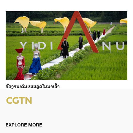
ຈັດງານເດີນແບບຊຸດໃນນາເຂົ້າ
EXPLORE MORE