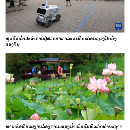
​ຫຸ່ນ​ຍົນ​ເຂົ້າ​ປະ​ຈຳ​ການ​ຢູ່​ສວນ​ສາ​ທາ​ລະ​ນະ​ທີ່​ນະ​ຄອນຫຼວງ​ປັກ​ກິ່ງ​
ຂອງ​ຈີນ
ພາຍ​ເຮືອທີ່​ສວຍ​ງາມ​ລ່ອງ​ຕາມ​​ໜອງນ້ຳ​​ເພື່ອ​ຊົມ​ທິວ​ທັດ​ທຳ​ມະ​ຊາດ