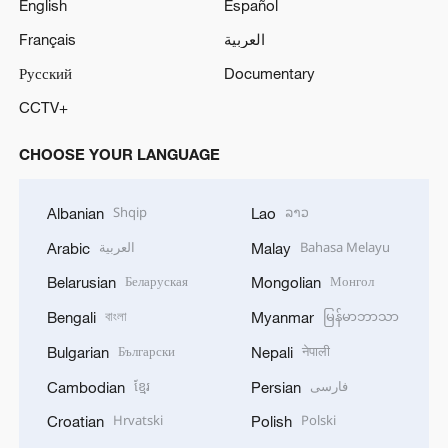
English
Español
Français
العربية
Русский
Documentary
CCTV+
CHOOSE YOUR LANGUAGE
Shqip
ລາວ
Albanian
Lao
العربية
Bahasa Melayu
Arabic
Malay
Беларуская
Монгол
Belarusian
Mongolian
বাংলা
မြန်မာဘာသာ
Bengali
Myanmar
Български
नेपाली
Bulgarian
Nepali
ខ្មែរ
فارسی
Cambodian
Persian
Hrvatski
Polski
Croatian
Polish