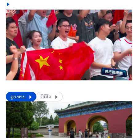
​​ຮູບພາບ
ວີດີໂອ