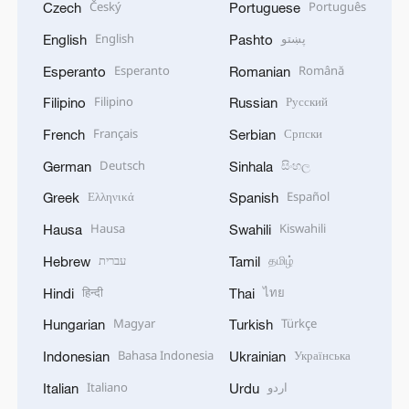
Český
Português
Czech
Portuguese
English
پښتو
English
Pashto
Esperanto
Română
Esperanto
Romanian
Filipino
Русский
Filipino
Russian
Français
Српски
French
Serbian
Deutsch
සිංහල
German
Sinhala
Ελληνικά
Español
Greek
Spanish
Hausa
Kiswahili
Hausa
Swahili
עברית
தமிழ்
Hebrew
Tamil
हिन्दी
ไทย
Hindi
Thai
Magyar
Türkçe
Hungarian
Turkish
Bahasa Indonesia
Українська
Indonesian
Ukrainian
Italiano
اردو
Italian
Urdu