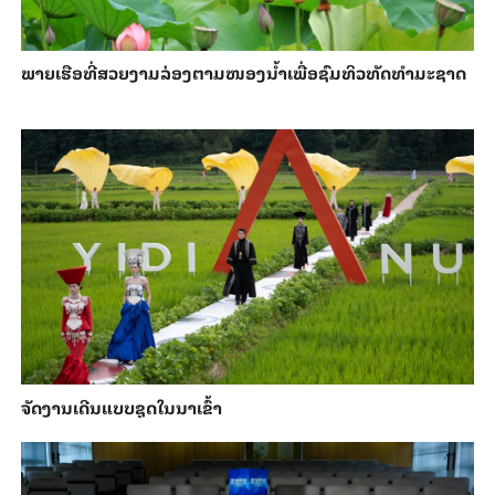
ພາຍ​ເຮືອທີ່​ສວຍ​ງາມ​ລ່ອງ​ຕາມ​​ໜອງນ້ຳ​​ເພື່ອ​ຊົມ​ທິວ​ທັດ​ທຳ​ມະ​ຊາດ
ຈັດງານເດີນແບບຊຸດໃນນາເຂົ້າ