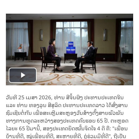
Play
Video
ວັນທີ 25 ເມສາ 2026, ທ່ານ ສີຈິ້ນຜິງ ປະທານປະເທດຈີນ
ແລະ ທ່ານ ທອງລຸນ ສີສຸລິດ ປະທານປະເທດລາວ ໄດ້ສົ່ງສານ
ຊົມເຊີຍຕໍ່ກັນ ເພື່ອສະເຫຼີມສະຫຼອງວັນສ້າງຕັ້ງສາຍພົວພັນ
ທາງ​ການ​ທູດລະຫວ່າງສອງປະເທດຄົບຮອບ 65 ປີ. ຕະຫຼອດ
ໄລຍະ 65 ປີມານີ້, ສອງປະເທດຍຶດ​ໝັ້ນຈິດໃຈ 4 ດີ ຄື: "ເພື່ອນ​
ບ້ານທີ່ດີ, ​ໝູ່ເພື່ອນທີ່ດີ, ສະຫາຍທີ່ດີ, ຄູ່ຮ່ວມ​ມືທີ່ດີ", ຖືເປັນ