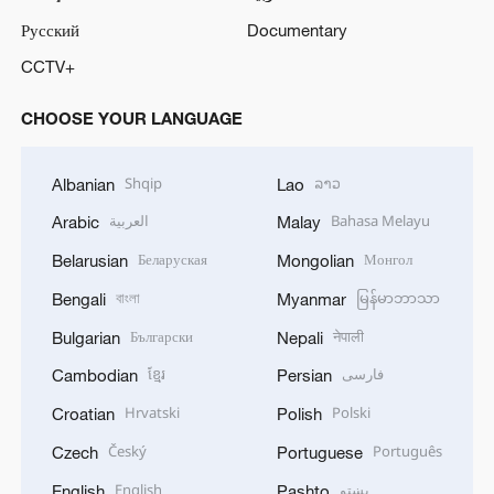
Русский
Documentary
CCTV+
CHOOSE YOUR LANGUAGE
Shqip
ລາວ
Albanian
Lao
العربية
Bahasa Melayu
Arabic
Malay
Беларуская
Монгол
Belarusian
Mongolian
বাংলা
မြန်မာဘာသာ
Bengali
Myanmar
Български
नेपाली
Bulgarian
Nepali
ខ្មែរ
فارسی
Cambodian
Persian
Hrvatski
Polski
Croatian
Polish
Český
Português
Czech
Portuguese
English
پښتو
English
Pashto