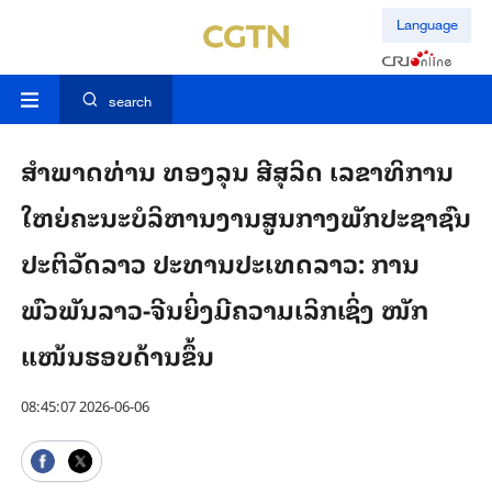
Language
search
ສຳພາດທ່ານ ທອງລຸນ ສີສຸລິດ ເລຂາທິການ
ໃຫຍ່ຄະນະບໍລິຫານງານສູນກາງພັກປະຊາຊົນ
ປະຕິວັດລາວ ປະທານປະເທດລາວ: ການ
ພົວພັນລາວ-ຈີນ​ຍິ່ງ​ມີ​ຄວາມ​ເລິກ​ເຊິ່ງ ໜັກ​
ແໜ້ນ​ຮອບ​ດ້ານ​ຂຶ້ນ
08:45:07 2026-06-06