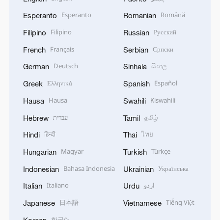
Esperanto
Română
Esperanto
Romanian
Filipino
Русский
Filipino
Russian
Français
Српски
French
Serbian
Deutsch
සිංහල
German
Sinhala
Ελληνικά
Español
Greek
Spanish
Hausa
Kiswahili
Hausa
Swahili
עברית
தமிழ்
Hebrew
Tamil
हिन्दी
ไทย
Hindi
Thai
Magyar
Türkçe
Hungarian
Turkish
Bahasa Indonesia
Українська
Indonesian
Ukrainian
Italiano
اردو
Italian
Urdu
日本語
Tiếng Việt
Japanese
Vietnamese
한국어
Korean