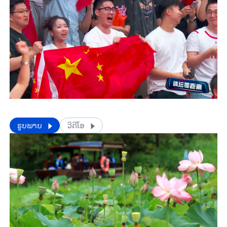
​​ຮູບພາບ
ວີດີໂອ