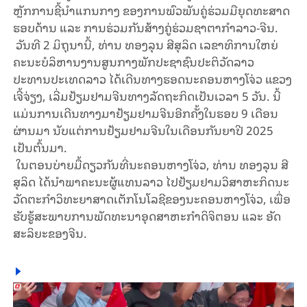
ຫຼັກການຊີ້ນຳແກນກາງ ຂອງການພົວພັນຄູ່ຮ່ວມມືຍຸດທະສາດ
ຮອບດ້ານ ແລະ ​ການຮ່ວມກັນສ້າງຄູ່ຮ່ວມຊາຕາກຳລາວ-ຈີນ.
ວັນທີ 2 ມິຖຸນານີ້, ທ່ານ ທອງລຸນ ສີສຸລິດ ເລຂາທິການໃຫຍ່
ຄະນະບໍລິຫານງານສູນກາງພັກປະຊາຊົນປະຕິວັດລາວ
ປະທານປະເທດລາວ ໄດ້ເດີນທາງຮອດນະຄອນຫາງໂຈ່ວ ແຂວງ​
ເຈີ້​ຈ່ຽງ, ເລີ່ມຢ້ຽມຢາມຈີນທາງລັດຖະກິດເປັນເວລາ 5 ​ວັນ. ນີ້
ແມ່ນການເດີນທາງມາຢ້ຽມຢາມຈີນອີກຄັ້ງໃນຮອບ 9 ເດືອນ
ຜ່ານມາ ນັບແຕ່ການຢ້ຽມຢາມຈີນໃນເດືອນກັນຍາປີ 2025
ເປັນຕົ້ນມາ.
ໃນຕອນບ່າຍມື້ດຽວກັນທີ່ນະຄອນຫາງໂຈ່ວ, ທ່ານ ທອງລຸນ ສີ
ສຸລິດ ໄດ້ນຳພາຄະນະຜູ້ແທນລາວ ໄປຢ້ຽມຢາມວິສາຫະກິດນະ
ວັດຕະກຳວິ​ທະ​ຍາ​ສາດ​ເຕັກ​ໂນ​ໂລ​ຊີຂອງນະຄອນຫາງໂຈ່ວ, ເພື່ອ
ຮັບຮູ້ສະພາບການພັດທະນາອຸດສາຫະກຳດິຈິຕອນ ແລະ ອັດ
ສະລິຍະຂອງຈີນ.