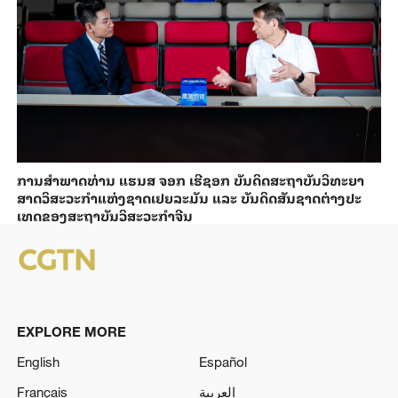
ການ​ສຳ​ພາດ​ທ່ານ ແຮນ​ສ ຈອກ ເຮີ​ຊອກ ​ບັນ​ດິດ​ສະ​ຖາ​ບັນວິ​ທະ​ຍາ​
ສາດວິ​ສະ​ວະ​ກຳ​ແຫ່ງ​ຊາດ​ເຢຍ​ລະ​ມັນ ແລະ ບັນ​ດິດ​ສັນ​ຊາດ​ຕ່າງ​ປະ​
ເທດ​ຂອງສະ​ຖາ​ບັນ​ວິ​ສະ​ວະ​ກຳ​ຈີນ
EXPLORE MORE
English
Español
Français
العربية