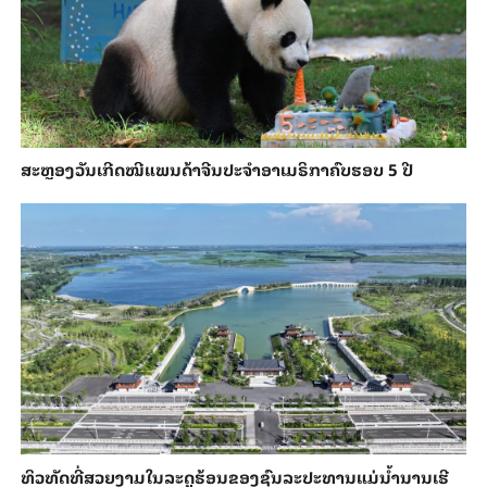
ສະຫຼອງວັນ​ເກີດ​ໝີ​ແພນ​ດ້າ​ຈີນ​ປະ​ຈຳ​ອາ​ເມ​ຣິ​ກາ​ຄົບ​ຮອບ 5 ປີ
ທິວທັດທີ່ສວຍງາມໃນລະດູຮ້ອນຂອງຊົນລະປະທານແມ່ນ້ຳນານເຮີ