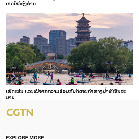
ເຂດໃໝ່ຊົງອ່ານ
ເພີດ​ເພີນ ແລະ​ໜີ​ຈາກ​ຄວາມ​ຮ້ອນ​ກັບ​ກິດ​ຈະ​ກຳ​ທາງ​ນ້ຳ​​ທີ່​ເຢັນ​ສະ​
ບາຍ
EXPLORE MORE