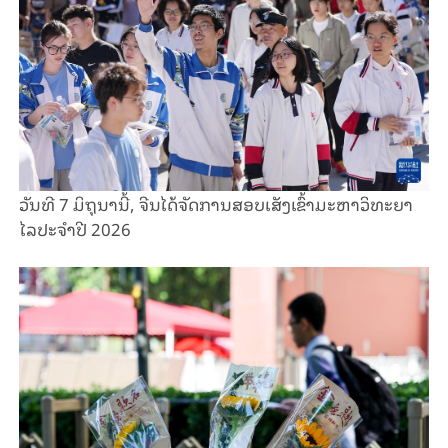
ວັນ​ທີ 7 ມິ​ຖຸ​ນາ​ນີ້, ຈີນໄດ້ຈັດ​ການ​ສອບ​ເສັງ​ເຂົ້າ​ມະ​ຫາ​ວິ​ທະ​ຍາ​
ໄລ​ປະ​ຈຳ​ປີ 2026