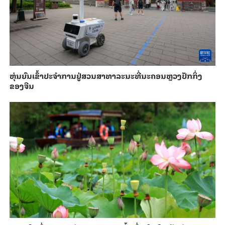
​ຫຸ່ນ​ຍົນ​ເຂົ້າ​ປະ​ຈຳ​ການ​ຢູ່​ສວນ​ສາ​ທາ​ລະ​ນະ​ທີ່​ນະ​ຄອນຫຼວງ​ປັກ​ກິ່ງ​
ຂອງ​ຈີນ