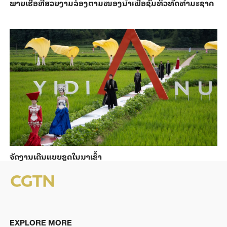
ພາຍ​ເຮືອທີ່​ສວຍ​ງາມ​ລ່ອງ​ຕາມ​​ໜອງນ້ຳ​​ເພື່ອ​ຊົມ​ທິວ​ທັດ​ທຳ​ມະ​ຊາດ
ຈັດງານເດີນແບບຊຸດໃນນາເຂົ້າ
EXPLORE MORE