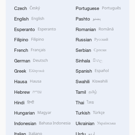
Český
Português
Czech
Portuguese
English
پښتو
English
Pashto
Esperanto
Română
Esperanto
Romanian
Filipino
Русский
Filipino
Russian
Français
Српски
French
Serbian
Deutsch
සිංහල
German
Sinhala
Ελληνικά
Español
Greek
Spanish
Hausa
Kiswahili
Hausa
Swahili
עברית
தமிழ்
Hebrew
Tamil
हिन्दी
ไทย
Hindi
Thai
Magyar
Türkçe
Hungarian
Turkish
Bahasa Indonesia
Українська
Indonesian
Ukrainian
Italiano
اردو
Italian
Urdu