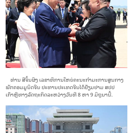
ທ່ານ ສີຈິ້ນຜິງ ເລຂາທິການໃຫຍ່ຄະນະກຳມະການສູນກາງ
ພັກຄອມມູນິດຈີນ ປະທານປະເທດຈີນໄດ້ຢ້ຽມຢາມ ສປປ
ເກົາຫຼີທາງລັດຖະກິດລະຫວ່າງວັນທີ 8 ຫາ 9 ມິຖຸນານີ້.