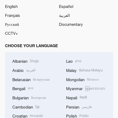
English
Español
Français
العربية
Русский
Documentary
CCTV+
CHOOSE YOUR LANGUAGE
Shqip
ລາວ
Albanian
Lao
العربية
Bahasa Melayu
Arabic
Malay
Беларуская
Монгол
Belarusian
Mongolian
বাংলা
မြန်မာဘာသာ
Bengali
Myanmar
Български
नेपाली
Bulgarian
Nepali
ខ្មែរ
فارسی
Cambodian
Persian
Hrvatski
Polski
Croatian
Polish