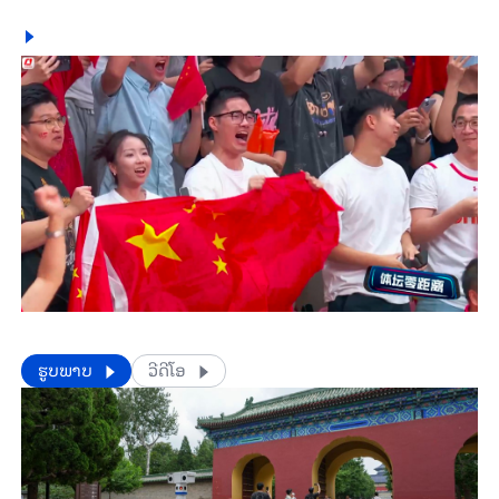
​​ຮູບພາບ
ວີດີໂອ