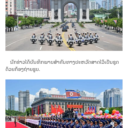
ນັກຂ່າວໄດ້ບັນທຶກພາບສຳຄັນທາງປະຫວັດສາດໄວ້ເປັນຊຸດ
ດ້ວຍກ້ອງຖ່າຍຮູບ.