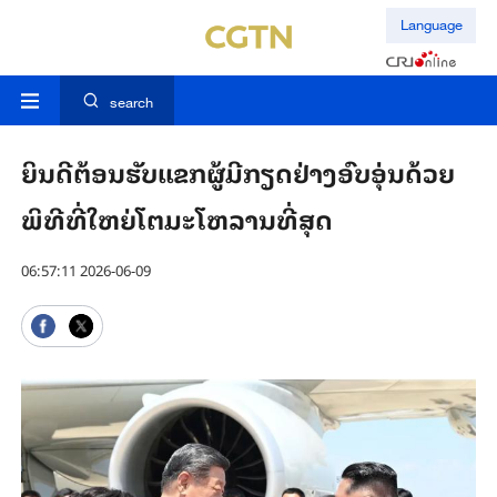
Language
search
ຍິນດີຕ້ອນຮັບແຂກຜູ້ມີກຽດຢ່າງອົບອຸ່ນດ້ວຍ
ພິທີທີ່ໃຫຍ່ໂຕມະໂຫລານທີ່ສຸດ
06:57:11 2026-06-09