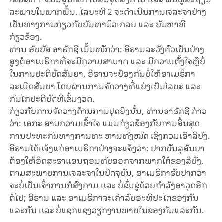
ລະພາບໃນພາກພື້ນ. ໄລຍະທີ 2 ຈະດຳເນີນການເຈລະຈາຢ່າງ
ເປັນທາງການກ່ຽວກັບບັນຫານິວເຄລຍ ແລະ ບັນຫາທີ່
ກ່ຽວຂ້ອງ.
ທ່ານ ອັບບັສ ອາຣັກຊີ ເນັ້ນໜັກວ່າ: ອີຣານລະວັງຕົວເປັນຢ່າງ
ສູງຕໍ່ອາເມຣິກາທີ່ຈະມີຄວາມສາມາດ ແລະ ມີຄວາມຕັ້ງໃຈຫຼືບໍ່
ໃນການປະຕິບັດສັນຍາ, ອີຣານຈະປ້ອງກັນບໍ່ໃຫ້ອາເມຣິກາ
ລະເມີດສັນຍາ ໂດຍຜ່ານການຈັດວາງທີ່ແບ່ງເປັນໄລຍະ ແລະ
ກົນໄກປະຕິບັດທີ່ເຂັ້ມງວດ.
ກ່ຽວກັບການຈັດວາງດ້ານການຢຸດຍິງນັ້ນ, ທ່ານອາຣັກຊີ ກ່າວ
ວ່າ: ເອກະ ສານຄວາມເຂົ້າໃຈ ແມ່ນກ່ຽວຂ້ອງກັບການສິ້ນສຸດ
ການປະທະກັນທາງການທະ ຫານທັງໝົດ ເຊິ່ງກວມເອົາລີບັງ.
ອີຣານໄດ້ແຈ້ງແກ່ອາເມຣິກາຢ່າງຈະແຈ້ງວ່າ: ຢາກບັນລຸສັນຍາ
ຕ້ອງໃຫ້ອິດສະຣາແອນຖອນທັບອອກຈາກພາກໃຕ້ຂອງລີບັງ.
ຕາມສະພາບການເຈລະຈາໃນປັດຈຸບັນ, ອາເມຣິກາຮັບປາກວ່າ
ຈະບໍ່ເປັນເຈົ້າການກໍ່ສົງຄາມ ແລະ ບໍ່ຂົ່ມຂູ່ດ້ວຍກຳລັງອາວຸດອີກ
ຕໍ່ໄປ; ອີຣານ ແລະ ອາເມຣິກາຈະເຄົາລົບອະທິປະໄຕຂອງກັນ
ແລະກັນ ແລະ ບໍ່ແຊກແຊງວຽກງານພາຍໃນຂອງກັນແລະກັນ.