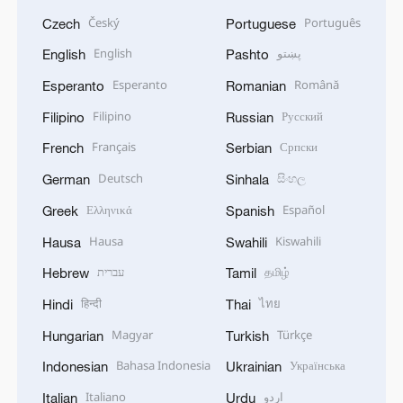
Český
Português
Czech
Portuguese
English
پښتو
English
Pashto
Esperanto
Română
Esperanto
Romanian
Filipino
Русский
Filipino
Russian
Français
Српски
French
Serbian
Deutsch
සිංහල
German
Sinhala
Ελληνικά
Español
Greek
Spanish
Hausa
Kiswahili
Hausa
Swahili
עברית
தமிழ்
Hebrew
Tamil
हिन्दी
ไทย
Hindi
Thai
Magyar
Türkçe
Hungarian
Turkish
Bahasa Indonesia
Українська
Indonesian
Ukrainian
Italiano
اردو
Italian
Urdu