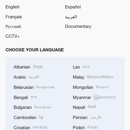
English
Español
Français
العربية
Русский
Documentary
CCTV+
CHOOSE YOUR LANGUAGE
Shqip
ລາວ
Albanian
Lao
العربية
Bahasa Melayu
Arabic
Malay
Беларуская
Монгол
Belarusian
Mongolian
বাংলা
မြန်မာဘာသာ
Bengali
Myanmar
Български
नेपाली
Bulgarian
Nepali
ខ្មែរ
فارسی
Cambodian
Persian
Hrvatski
Polski
Croatian
Polish