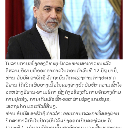
ໃນລາຍການໜຶ່ງຂອງວິທະຍຸ-ໂທລະພາບສາທາລະນະລັດ
ອິສລາມອີຣານທີ່ອອກອາກາດໃນຕອນຄ່ຳວັນທີ 12 ມິຖຸນານີ້,
ທ່ານ ອັບບັສ ອາຣັກຊີ ລັດຖະມົນຕີກະຊວງການຕ່າງປະເທດ
ອີຣານ ໄດ້ເປີດເຜີຍບາງເນື້ອໃນຂອງຮ່າງບົດບັນທຶກຄວາມເຂົ້າໃຈ
ລະຫວ່າງອີຣານ-ອາເມຣິກາ ເຊິ່ງກ່ຽວຂ້ອງກັບການຈັດວາງດ້ານ
ການຢຸດຍິງ, ການເດີນເຮືອເຂົ້າ-ອອກຜ່ານຊ່ອງແຄບຮໍມຸສ,
ເສດຖະກິດ ແລະຫົວຂໍ້ອື່ນໆ.
ທ່ານ ອັບບັສ ອາຣັກຊີ ກ່າວວ່າ: ຂອບການເຈລະຈາທີ່ສອງຝ່າຍ
ປຶກສາຫາລືກັນໃນປັດຈຸບັນໄດ້ແບ່ງອອກເປັນສອງໄລຍະ ຄື:
ໄລຍະທີ 1 ແມ່ນສຸມໃສ່ການສິ້ນສຸດສົງຄາມ ແລະ ຟື້ນຟູສະຖຽນ