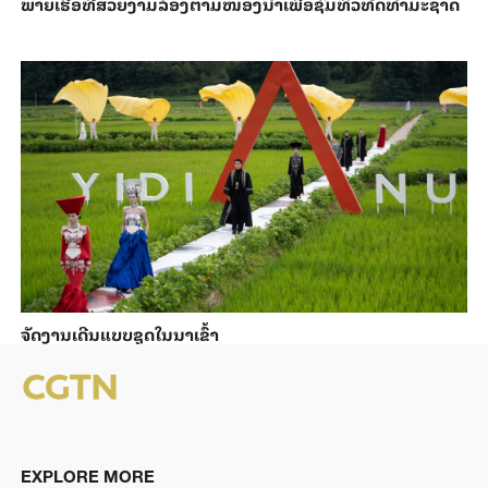
ພາຍ​ເຮືອທີ່​ສວຍ​ງາມ​ລ່ອງ​ຕາມ​​ໜອງນ້ຳ​​ເພື່ອ​ຊົມ​ທິວ​ທັດ​ທຳ​ມະ​ຊາດ
ຈັດງານເດີນແບບຊຸດໃນນາເຂົ້າ
EXPLORE MORE