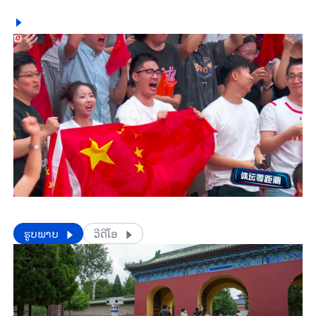
​​ຮູບພາບ
ວີດີໂອ