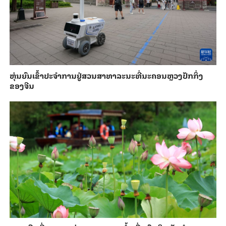
​ຫຸ່ນ​ຍົນ​ເຂົ້າ​ປະ​ຈຳ​ການ​ຢູ່​ສວນ​ສາ​ທາ​ລະ​ນະ​ທີ່​ນະ​ຄອນຫຼວງ​ປັກ​ກິ່ງ​
ຂອງ​ຈີນ