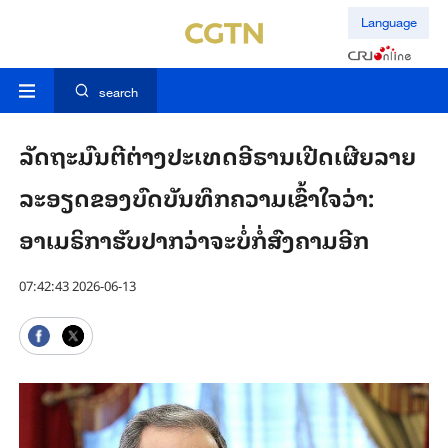
Language
search
ລັດຖະມົນຕີຕ່າງປະເທດອີຣານເປີດເຜີຍລາຍ
ລະອຽດຂອງບົດບັນທຶກຄວາມເຂົ້າໃຈວ່າ:
ອາເມຣິກາຮັບປາກວ່າຈະບໍ່ກໍ່ສົງຄາມອີກ
07:42:43 2026-06-13