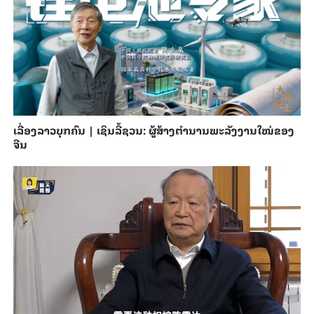
ເລື່ອງລາວບຸກຄົນ | ເຊິນລີ້ຊວນ: ຜູ້ສ້າງຕຳນານພະລັງງານໃໝ່ຂອງ
ຈີນ