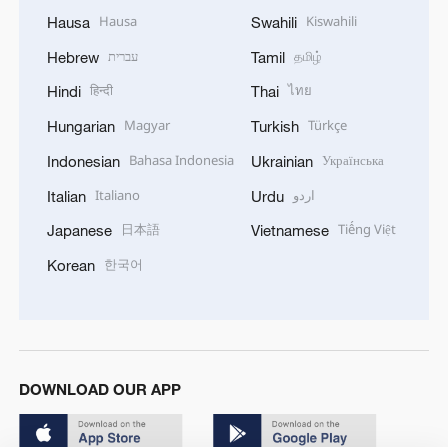
Hausa
Kiswahili
Hausa
Swahili
עברית
தமிழ்
Hebrew
Tamil
हिन्दी
ไทย
Hindi
Thai
Magyar
Türkçe
Hungarian
Turkish
Bahasa Indonesia
Українська
Indonesian
Ukrainian
Italiano
اردو
Italian
Urdu
日本語
Tiếng Việt
Japanese
Vietnamese
한국어
Korean
DOWNLOAD OUR APP