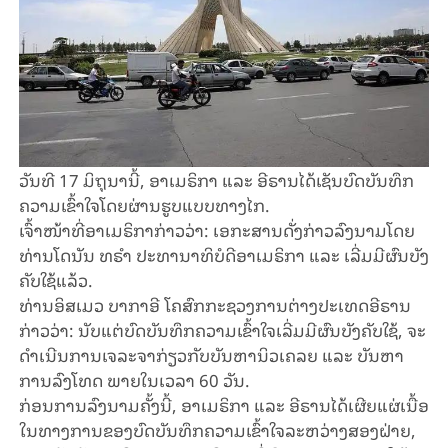
ວັນ​ທີ 17 ມິ​ຖຸ​ນາ​ນີ້, ອາ​ເມ​ຣິ​ກາ ແລະ ອີ​ຣານ​ໄດ້​ເຊັນ​ບົດ​ບັນ​ທຶກ​
ຄວາມ​ເຂົ້າ​ໃຈ​ໂດຍ​ຜ່ານ​ຮູບ​ແບບ​ທາງ​ໄກ.
ເຈົ້າ​ໜ້າ​ທີ່​ອາ​ເມ​ຣິ​ກາ​ກ່າວ​ວ່າ: ເອ​ກະ​ສານ​ດັ່ງ​ກ່າວ​ລົງ​ນາມ​ໂດຍ​
ທ່ານ​ໂດ​ນັນ​ ທ​ຣຳ ປ​ະ​ທາ​ນາ​ທິ​ບໍ​ດີ​ອາ​ເມ​ຣິ​ກາ ແລະ ເລີ່​ມ​ມີ​ຜົນ​ບັງ​
ຄັບ​ໃຊ້​ແລ້ວ.
ທ່ານ​ອິ​ສ​​ເມວ ບາ​ກາ​ອີ ໂຄ​ສົກ​ກະ​ຊວງ​ການ​ຕ່າງ​ປະ​ເທດ​ອີ​ຣານ​
ກ່າວ​ວ່າ: ນັບ​ແຕ່​ບົດ​ບັນ​ທຶກ​ຄວາມ​ເຂົ້າ​ໃຈ​ເລີ່ມ​ມີ​ຜົນ​ບັງ​ຄັບ​ໃຊ້, ຈະ​
ດຳ​ເນີນ​ການ​ເຈ​ລະ​ຈາ​ກ່ຽວ​ກັບ​ບັນ​ຫາ​ນິວ​ເຄ​ລຍ ແລະ ບັນ​ຫາ​
ການ​ລົງ​ໂທດ ພາຍ​ໃນ​ເວ​ລາ 60 ວັນ.
ກ່ອນ​ການ​ລົງ​ນາມ​ຄັ້ງ​ນີ້, ອາ​ເມ​ຣິ​ກາ ແລະ ອີ​ຣານ​ໄດ້​ເຜີຍ​ແຜ່​ເນື້ອ​
ໃນທາງ​ການ​ຂອງ​ບົດ​ບັນ​ທຶກ​ຄວາມ​ເຂົ້າ​ໃຈ​ລະ​ຫວ່າງ​ສອງ​ຝ່າຍ,