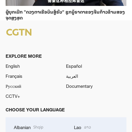
ຜູ້ບຸກເບີກ "ດວງຕາເຮືອບິນສູ້ຮົບ" ຊຸກຍູ້ຣາດາຂອງຈີນກ້າວຂ້າມສອງ
ຈຸດສູງສຸດ
EXPLORE MORE
English
Español
Français
العربية
Русский
Documentary
CCTV+
CHOOSE YOUR LANGUAGE
Shqip
ລາວ
Albanian
Lao