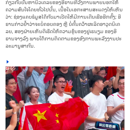
ກ່ຽວ​ກັບ​ບັນ​ຫານິວ​ເຄ​ລຍ​​ຂອງອີ​ຣານ​ທີ່​ວົງ​ການ​ພາຍນອກ​ໃຫ້​
ຄວາມ​ສົນ​ໃຈ​ໂດຍ​ທົ່ວ​ໄປ​ນັ້ນ, ເນື້ອ​ໃນ​ເອ​ກະ​ສານ​ສະ​ແດງ​ໃຫ້​ເຫັນ​
ວ່າ: ຊ່ອງ​ແຄບ​ຮໍ​ມູ​ສ​ໄດ້​ກັບ​ມາ​ເປີດ​ໃຫ້​ມີການ​ເດີນ​ເຮືອ​ອີກ​ຄັ້ງ; ອີ​
ຣານ​ກ່າວ​ຢ້ຳ​ວ່າ​ຈະ​ບໍ່​​ຄອບ​ຄອງ ຫຼື ບໍ່​ຄົ້ນ​ຄວ້າ​ຜະ​ລິດ​ອາ​ວຸດ​ນິ​ເຄ​
ລຍ, ສອງ​ຝ່າຍ​ເຫັນ​ດີ​ເຮັດ​ໃຫ້​ຄວາມ​ຂຸ້ນ​ຂອງ​ຢູ​ເຣ​ນຽມ​ ຂອງ​ອີ​
ຣານ​ຈາງ​ລົງ ພາຍ​ໃຕ້​ການ​ຕິດ​ຕາມ​ຂອງ​ອົງ​ການ​ພະ​ລັງ​ງານ​ປະ​
ລະ​ມາ​ນູ​ສາ​ກົນ.