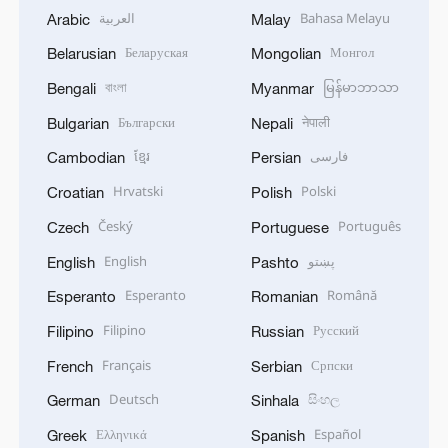
العربية
Bahasa Melayu
Arabic
Malay
Беларуская
Монгол
Belarusian
Mongolian
বাংলা
မြန်မာဘာသာ
Bengali
Myanmar
Български
नेपाली
Bulgarian
Nepali
ខ្មែរ
فارسی
Cambodian
Persian
Hrvatski
Polski
Croatian
Polish
Český
Português
Czech
Portuguese
English
پښتو
English
Pashto
Esperanto
Română
Esperanto
Romanian
Filipino
Русский
Filipino
Russian
Français
Српски
French
Serbian
Deutsch
සිංහල
German
Sinhala
Ελληνικά
Español
Greek
Spanish