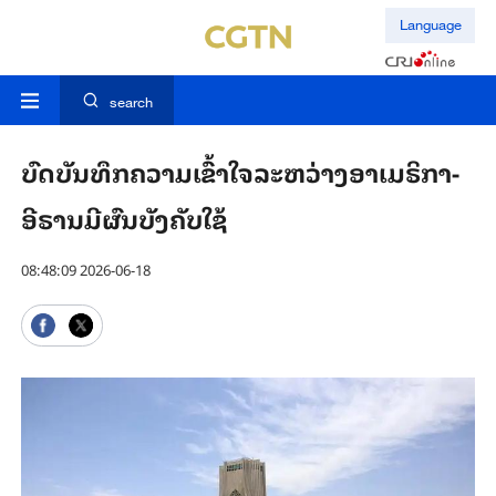
Language
search
ບົດ​ບັນ​ທຶກ​ຄວາມ​ເຂົ້າ​ໃຈ​​ລະ​ຫວ່າງອາ​ເມ​ຣິ​ກາ-
ອີ​ຣານ​ມີ​ຜົນ​ບັງ​ຄັບ​ໃຊ້
08:48:09 2026-06-18