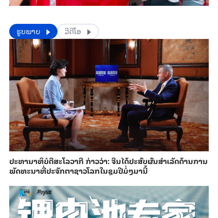
​​ຮູບພາບ
ວີດີໂອ
ປະ​ທາ​ນາ​ທິ​ບໍ​ດີ​ສະ​ໂລ​ວາ​ກີ ກ່າວ​ວ່າ: ຈີນ​ໄດ້​ປະ​ສົບ​ຜົ​ນ​ສຳ​ເລັດ​ດ້ານ​ການ​
ພັດ​ທະ​ນາ​ທີ່​ປະ​ຈັກ​ຕາ​ຊາວ​ໂລກ​ໃນ​ຊຸມ​ປີ​ມໍ່ໆ​ມາ​ນີ້