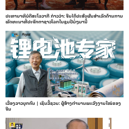
ປະ​ທາ​ນາ​ທິ​ບໍ​ດີ​ສະ​ໂລ​ວາ​ກີ ກ່າວ​ວ່າ: ຈີນ​ໄດ້​ປະ​ສົບ​ຜົ​ນ​ສຳ​ເລັດ​ດ້ານ​ການ​
ພັດ​ທະ​ນາ​ທີ່​ປະ​ຈັກ​ຕາ​ຊາວ​ໂລກ​ໃນ​ຊຸມ​ປີ​ມໍ່ໆ​ມາ​ນີ້
ເລື່ອງລາວບຸກຄົນ | ເຊິນລີ້ຊວນ: ຜູ້ສ້າງຕຳນານພະລັງງານໃໝ່ຂອງ
ຈີນ