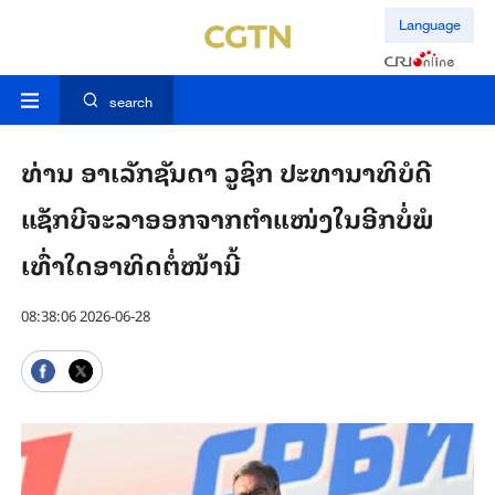
Language
search
ທ່ານ ອາ​ເລັກ​ຊັນ​ດາ ​ວູ​ຊິກ ປະ​ທາ​ນາ​ທິ​ບໍ​ດີ
ແຊັກ​ບີຈະ​ລາ​ອອກ​ຈາກ​ຕຳ​ແໜ່ງ​​ໃນ​ອີກ​ບໍ່​ພໍ​
ເທົ່າ​ໃດ​ອາ​ທິດ​ຕໍ່​ໜ້າ​ນີ້
08:38:06 2026-06-28