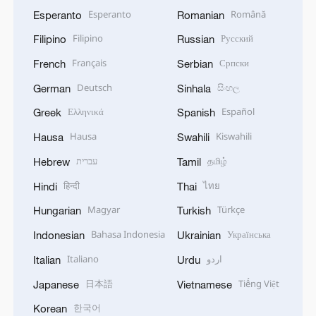
Esperanto
Română
Esperanto
Romanian
Filipino
Русский
Filipino
Russian
Français
Српски
French
Serbian
Deutsch
සිංහල
German
Sinhala
Ελληνικά
Español
Greek
Spanish
Hausa
Kiswahili
Hausa
Swahili
עברית
தமிழ்
Hebrew
Tamil
हिन्दी
ไทย
Hindi
Thai
Magyar
Türkçe
Hungarian
Turkish
Bahasa Indonesia
Українська
Indonesian
Ukrainian
Italiano
اردو
Italian
Urdu
日本語
Tiếng Việt
Japanese
Vietnamese
한국어
Korean