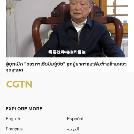
ຜູ້ບຸກເບີກ "ດວງຕາເຮືອບິນສູ້ຮົບ" ຊຸກຍູ້ຣາດາຂອງຈີນກ້າວຂ້າມສອງ
ຈຸດສູງສຸດ
EXPLORE MORE
English
Español
Français
العربية