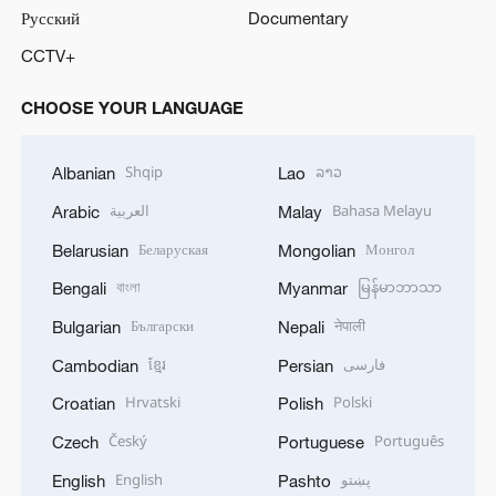
Русский
Documentary
CCTV+
CHOOSE YOUR LANGUAGE
Shqip
ລາວ
Albanian
Lao
العربية
Bahasa Melayu
Arabic
Malay
Беларуская
Монгол
Belarusian
Mongolian
বাংলা
မြန်မာဘာသာ
Bengali
Myanmar
Български
नेपाली
Bulgarian
Nepali
ខ្មែរ
فارسی
Cambodian
Persian
Hrvatski
Polski
Croatian
Polish
Český
Português
Czech
Portuguese
English
پښتو
English
Pashto