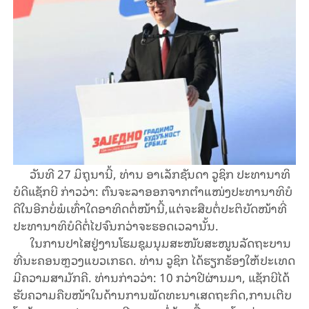
ວັນ​ທີ 27 ມິ​ຖຸ​ນາ​ນີ້, ທ່ານ ອາ​ເລັກ​ຊັນ​ດາ ​ວູຊິກ ​ປະ​ທາ​ນາ​ທິ​
ບໍ​ດີ​ແຊັກ​ບີ ກ່າວ​ວ່າ: ຕົນ​ຈະ​ລາ​ອອກ​ຈາກ​ຕຳ​ແໜ່ງ​ປະ​ທາ​ນາ​ທິ​ບໍ​
ດີໃນ​ອີກ​ບໍ່​ພໍ​ເທົ່າ​ໃດ​ອາ​ທິດ​ຕໍ່​ໜ້າ​ນີ້,​ແຕ່ຈະ​ສືບ​ຕໍ່ປະ​ຕິ​ບັດ​ໜ້າ​ທີ່​
ປະ​ທາ​ນາ​ທິ​ບໍ​ດີ​ຕໍ່​ໄປ​ຈົນ​ກວ່າ​ຈະ​ຮອດ​ເວ​ລາ​ນັ້ນ.
ໃນ​ການ​ປາ​ໄສ​ຢູ່​ງານ​ໂຮມ​ຊຸມ​ນຸມ​ສະ​ໜັບ​ສະ​ໜູນ​ລັດ​ຖະ​ບານ
ທີ່ນະ​ຄອນ​ຫຼວງ​​ແບວ​ເກ​ຣດ. ທ່ານ ວູ​ຊິກ ໄດ້​ຮຽກ​ຮ້ອງ​ໃຫ້​ປະ​ເທດ​
ມີ​ຄວາມ​ສາ​ມັກ​ຄີ. ທ່ານ​ກ່າວ​ວ່າ: 10 ກວ່າ​ປີ​ຜ່ານ​ມາ, ແຊັກ​ບີ​ໄດ້​
ຮັບ​ຄວາມ​ຄືບ​ໜ້າ​ໃນ​ດ້ານ​ການ​ພັດ​ທະ​ນາ​ເສດ​ຖະ​ກິດ,ການ​ເຕີບ​