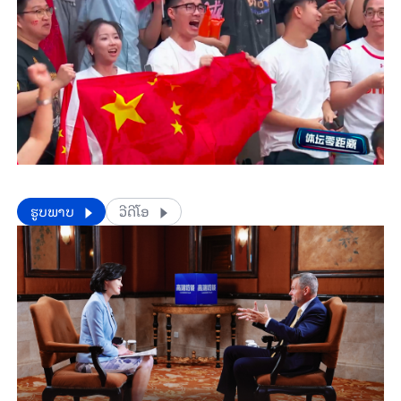
​​ຮູບພາບ
ວີດີໂອ