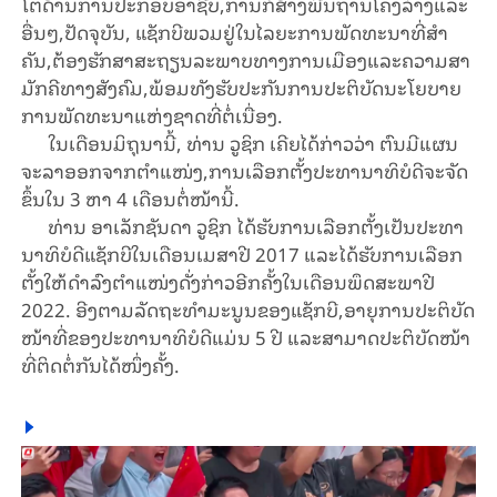
ໂຕ​ດ້ານ​ການ​ປະ​ກອບ​ອາ​ຊີບ,​ກາ​ນ​ກໍ່​ສ້າງ​ພື້ນ​ຖານ​ໂຄງ​ລ່າງ​ແລະ​ ​
ອື່ນໆ,ປັດ​ຈຸ​ບັນ, ແຊັກ​ບີ​ພວມ​ຢູ່​ໃນ​ໄລ​ຍະ​ການ​ພັດ​ທະ​ນາ​ທີ່​ສຳ​
ຄັນ,ຕ້ອງ​ຮັກ​ສາ​ສະ​ຖຽນ​ລະ​ພາບ​ທາງ​ການ​ເມືອງ​ແລະ​ຄວາມ​ສາ​
ມັກ​ຄີ​ທາງ​ສັງ​ຄົມ,ພ້ອມ​ທັງ​ຮັບ​ປະ​ກັນ​ການ​ປະ​ຕິ​ບັດ​ນະ​ໂຍບາຍ​
ການ​ພັດ​ທະ​ນາ​​ແຫ່​ງ​ຊາດ​ທີ່​ຕໍ່​ເນື່ອງ.
ໃນ​ເດືອນ​ມິ​ຖຸ​ນາ​ນີ້, ທ່ານ​ ວູ​ຊິກ ເຄີຍ​ໄດ້​ກ່າວ​ວ່າ ຕົນ​ມີ​ແຜນ​
ຈະ​ລາ​ອອກ​ຈາກ​ຕຳ​ແໜ່ງ,ການ​ເລືອກ​ຕັ້ງ​ປະ​ທາ​ນາ​ທິ​ບໍ​ດີ​ຈະ​ຈັດ​
ຂຶ້ນ​ໃນ 3 ຫາ 4 ເດືອນ​ຕໍ່​ໜ້າ​ນີ້.
ທ່ານ ອາ​ເລັກ​ຊັນ​ດາ ​ວູ​ຊິກ ໄດ້​ຮັບ​ການ​ເລືອກ​ຕັ້ງ​ເປັນ​ປະ​ທາ​
ນາ​ທິ​ບໍ​ດີ​ແຊັກບີໃນ​ເດືອນ​ເມ​ສາ​ປີ 2017 ແລະ​ໄດ້​​ຮັບ​ການ​ເລືອກ​
ຕັ້ງ​ໃຫ້​ດຳ​ລົງ​ຕຳ​ແໜ່ງ​ດັ່ງ​ກ່າວ​ອີກ​ຄັ້ງ​ໃນ​ເດືອນພຶດ​ສະ​ພາ​ປີ
2022. ອີງ​ຕາມລັດ​ຖະ​ທຳ​ມະ​ນູນຂອງ​ແຊັກ​ບີ,​ອາ​ຍຸ​ການ​ປະ​ຕິ​ບັດ​
ໜ້າ​ທີ່​ຂອງ​ປະ​ທາ​ນາ​ທິ​ບໍ​ດີ​ແມ່ນ 5 ປີ ແລະ​ສາ​ມາດປະ​ຕິ​ບັດ​ໜ້າ​
ທີ່​ຕິດ​ຕໍ່​ກັນ​ໄດ້​ໜຶ່ງ​ຄັ້ງ.