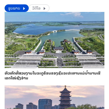
​​ຮູບພາບ
ວີດີໂອ
ທິວທັດທີ່ສວຍງາມໃນລະດູຮ້ອນຂອງຊົນລະປະທານແມ່ນ້ຳນານເຮີ
ເຂດໃໝ່ຊົງອ່ານ