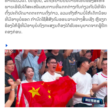
ທຳ​ຄື​ແນວ​ໃດ. ປັດ​ຈຸ​ບັນ, ລັດ​ຖະ​ບານ​ບັນ​ດາ​ປະ​ເທດ​ຂອ​ງ​ສະ​ຫະ​
ພາບ​ເອີ​ຣົບ​ໄດ້​ສະ​ເໜີ​ແຜນ​ການ​​ທີ່​ແຕກ​ຕ່າງ​ກັນ​ກ່ຽວ​ກັບ​ວິ​ທີ​ຈັດ​
ຕັ້ງ​ປະ​ຕິ​ບັດ​ມາດ​ຕະ​ການ​​ດັ່ງ​ກ່າວ, ລວມ​ທັງ​ຫ້າມ​ບໍ່​ໃຫ້​​ເດັກ​ນ້ອຍ​
ທີ່​ມີ​ອາ​ຍຸ​ບໍ່​ຮອດ​ ກຳ​ນົດ​ໃຊ້​ສື່​ສັງ​ຄົມ​ອອນ​ລາຍ​ຢ່າງ​ສິ້ນ​ເຊີງ ຫຼື​ຮຽກ​
ຮ້ອງ​ໃຫ້ຜູ້ທີ່ມີອາຍຸບໍ່ເຖິງກະສຽນ​​ຕ້ອງ​ໄດ້​ຮັບ​ອະ​ນຸ​ຍາ​ດ​ຈາກ​ຜູ້​ປົກ​
ຄອງ​ກ່ອນ.