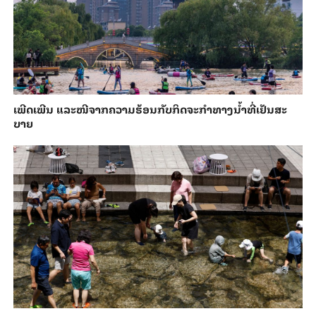
ເພີດ​ເພີນ ແລະ​ໜີ​ຈາກ​ຄວາມ​ຮ້ອນ​ກັບ​ກິດ​ຈະ​ກຳ​ທາງ​ນ້ຳ​​ທີ່​ເຢັນ​ສະ​
ບາຍ