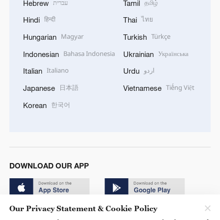
עברית
தமிழ்
Hebrew
Tamil
हिन्दी
ไทย
Hindi
Thai
Magyar
Türkçe
Hungarian
Turkish
Bahasa Indonesia
Українська
Indonesian
Ukrainian
Italiano
اردو
Italian
Urdu
日本語
Tiếng Việt
Japanese
Vietnamese
한국어
Korean
DOWNLOAD OUR APP
Our Privacy Statement & Cookie Policy