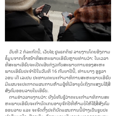
ວັນ​ທີ 2 ກໍ​ລະ​ກົດ​ນີ້, ເວັບ​ໄຊ ຢູ​​ແຣກ​ຕິ​ຟ ​ລາຍ​ງານ​ໂດຍ​ອີງ​ຕາມ
ຂໍ້ມູນຈາກເຈົ້າ​ໜ້າ​ທີ່​ສະ​ຫະ​ພາບ​ເອີ​ຣົບຫຼາຍ​ທ່ານວ່າ: ​ໃນ​ເວ​ລາ​
ທີ່​ສະ​ພາ​ເອີ​ຣົບ​​ຈະເປີດ​ເຜີຍ​ກ່ຽວ​ກັບ​ສະ​ພາບ​​ການ​ຂອງສະ​ຫະ​
ພາບ​ເອີ​ຣົບ​ປະ​ຈຳ​ປີ​ໃນ​ວັນ​ທີ 16 ກັນ​ຍາ​ປີ​ນີ້, ທ່ານນາງ ອູຊູລາ
ວອນ ເດີ ເລເຢນ ປະທານຄະນະກຳມາທິການສະຫະພາບເອີຣົບ
ມີ​ແຜນ​ຈະ​ປະ​ກາດ​ແຜນ​ການຫ້າມຜູ້ທີ່ມີອາຍຸບໍ່ເຖິງກະສຽນໃຊ້​ສື່​
ສັງ​ຄົມ​ອອນ​ລາຍ​​ໃນເອີ​ຣົບ.
ຕາມຂ່າວ​ລາຍ​ງານ​ວ່າ: ​ຍັງ​ບໍ່​ທັນ​ຮູ້​ວ່າ​ຄະ​ນະ​ກຳ​ມາ​ທິ​ການ​ສະ​
ຫະ​ພາບ​ເອີ​ຣົບ​ຈະ​ກຳ​ນົດ​​ເກນ​ອາ​ຍຸ​ຈັກ​ປີທີ່​ຫ້າມ​ບໍ່​ໃຫ້​ໃຊ້​ສື່​ສັງ​ຄົມ​
ອອນ​ລາຍ ແລະ​ ຈະ​ຈັດ​ຕັ້ງ​ປະ​ຕິ​ບັດ​ແຜນ​ການ​ນີ້​ຢ່າງ​ເປັນ​ຮູບ​ປະ​