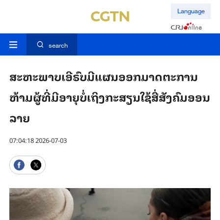
Language
search
ສ​ະ​ຫະ​ພາບ​ເອີ​ຣົບ​ມີ​ແຜນ​ອອກມາດ​ຕະ​ການ
ຫ້າມຜູ້ທີ່ມີອາຍຸບໍ່ເຖິງກະສຽນໃຊ້​ສື່​ສັງ​ຄົມ​ອອນ​
ລາຍ ​ ​
07:04:18 2026-07-03