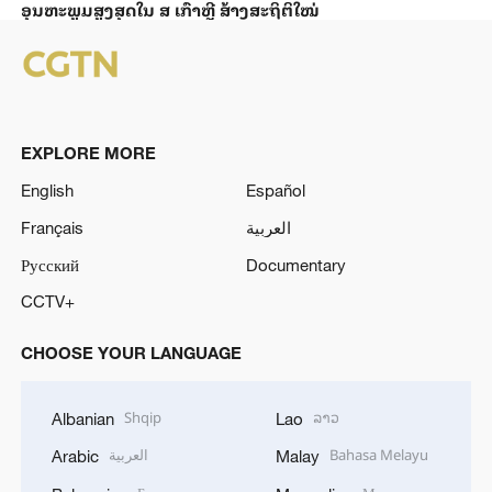
ອຸນ​ຫະ​ພູມ​ສູງ​ສຸດ​​ໃນ ສ ເກົາຫຼີ ສ້າງ​ສະ​ຖິ​ຕິ​ໃໝ່
EXPLORE MORE
English
Español
Français
العربية
Русский
Documentary
CCTV+
CHOOSE YOUR LANGUAGE
Shqip
ລາວ
Albanian
Lao
العربية
Bahasa Melayu
Arabic
Malay