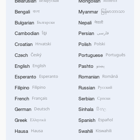
Беларуская
Монгол
Belarusian
Mongolian
বাংলা
မြန်မာဘာသာ
Bengali
Myanmar
Български
नेपाली
Bulgarian
Nepali
ខ្មែរ
فارسی
Cambodian
Persian
Hrvatski
Polski
Croatian
Polish
Český
Português
Czech
Portuguese
English
پښتو
English
Pashto
Esperanto
Română
Esperanto
Romanian
Filipino
Русский
Filipino
Russian
Français
Српски
French
Serbian
Deutsch
සිංහල
German
Sinhala
Ελληνικά
Español
Greek
Spanish
Hausa
Kiswahili
Hausa
Swahili