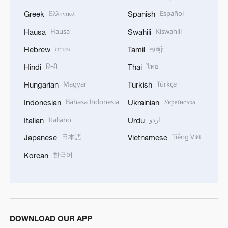
Ελληνικά
Español
Greek
Spanish
Hausa
Kiswahili
Hausa
Swahili
עברית
தமிழ்
Hebrew
Tamil
हिन्दी
ไทย
Hindi
Thai
Magyar
Türkçe
Hungarian
Turkish
Bahasa Indonesia
Українська
Indonesian
Ukrainian
Italiano
اردو
Italian
Urdu
日本語
Tiếng Việt
Japanese
Vietnamese
한국어
Korean
DOWNLOAD OUR APP