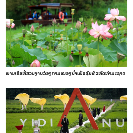
ພາຍ​ເຮືອທີ່​ສວຍ​ງາມ​ລ່ອງ​ຕາມ​​ໜອງນ້ຳ​​ເພື່ອ​ຊົມ​ທິວ​ທັດ​ທຳ​ມະ​ຊາດ