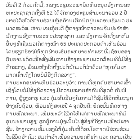
ວັນ​ທີ 2 ກໍ​ລະ​ກົດ​ນີ້, ກອງ​ປະ​ຊຸມ​ສະ​ພາ​ສິ​ດ​ທິ​ມະ​ນຸດອົງ​ການ​ສະ​
ຫະ​ປະ​ຊາ​ຊາດ​ຄັ້ງ​ທີ 62 ໄດ້​ຈັດ​ກອງ​ປະ​ຊຸມ​ສຳ​ມະ​ນາ​ຮອບ 2 ປີ​
ພາຍ​ໃຕ້​ຫົວ​ຂໍ້​ການ​ຊ່ວຍ​ເຫຼືອ​ດ້ານ​ເຕັກ​ນິກຢູ່​ນະ​ຄອນ​ເຊີ​ແນວ ປະ​
ເທດ​ສະ​ວິ​ສ. ທ່ານ ​ເຈຍກຸ້ຍ​​ເຕີ ຜູ້​ຕາງ​ໜ້າ​ຖາວອນຈີນ​ປະ​ຈຳ​ສຳ​
ນັກ​ງານ​ອົງ​ການ​ສະ​ຫະ​ປະ​ຊາ​ຊາດ ແລະ ອົງ​ການ​ຈັດ​ຕັ້ງ​ສາ​ກົນ​
ອື່ນໆ​ທີ່​ເຊີ​ແນວ​ໄດ້​ຕາງ​ໜ້າ 65 ປະ​ເທດປະ​ກອບ​ຄຳ​ເຫັນ​ຮ່ວມ​
ໂດຍຮຽກ​ຮ້ອງ​ໃຫ້​ທຸກ​ຝ່າຍ​ເສີມ​ຂະ​ຫຍາຍ​​ທ່າ​ແຮງ​ບົ່ມ​ຊ້ອນຂອງ​
ປັນ​ຍາ​ປະ​ດິດ​​ເພື່ອ​​ສົ່ງ​ເສີມ​ການ​ສ້າງ​ສະ​ພາບ​ແວດ​ລ້ອມ​ທີ່​ບໍ່​ມີ​ສິ່ງ​
ກີດ​ຂວາງ, ພ້ອມ​ທັງ​ຈັດ​ຕັ້ງ​ປະ​ຕິ​ບັດ​ມະ​ຕິ​ວ່າ​ດ້ວຍ “​ທຸກ​ຄົນ​​ສາ​
ມາດ​ເຂົ້າ​ເຖິງ​ໂດຍ​ບໍ່​ມີ​ສິ່ງ​ກີດ​ຂວາງ”.
​ການປະ​ກອບ​ຄຳ​ເຫັນ​ຮ່ວມ​ລະ​ບຸ​ວ່າ: ການ​ທີ່ທຸກ​ຄົນ​​ສາ​ມາດ​ເຂົ້າ​
ເຖິງ​ໂດຍ​ບໍ່​ມີ​ສິ່ງ​ກີດ​ຂວາງ ມີ​ຄວາມ​ໝາຍ​ສຳ​ຄັນ​ທີ່​ສຸດ​ຕໍ່ ​ຄົນ​ພິ​
ການ, ຜູ້​ສູງ​ອາ​ຍຸ ແລະ ກຸ່ມ​ຄົນ​ອື່ນໆ​ໃນ​ການ​ໄດ້​ຊົມ​ໃຊ້​ສິດ​ທິ​ມະ​ນຸດ​
ຢ່າງ​ຄົບ​ຖ້ວນ, ພ້ອມ​ທັງ​ສະ​ເໜີ 4 ​ຈຸດ​ຢືນ​ຄື: ຍຶດ​ໝັ້ນ​ທິດ​ທາງ​
ການ​ພັດ​ທະ​ນາ, ເພີ່ມ​ພະ​ລັງ​ຊີ​ວິດ​ໃຫ້​ແກ່​ການ​ພັດ​ທະ​ນາ​ທີ່​ມີ​
ຄຸນ​ນະ​ພາບ​ສູງ; ຊຸກ​ຍູ້​​ການ​ມຸ່ງ​ເນັ້ນໄປ​ສູ່​ສິ່ງ​ທີ່​ດີ​ງາມ​ເພື່ອ​ປະ​ຊາ​
ຊົນ, ສ້າງ​ຄວາມ​ເຂັ້ມ​ແຂງ​ໃຫ້​ກຸ່ມ​ຄົນ​ທີ່​ດ້ອຍ​ໂອ​ກາດ​ມີ​ສ່ວນຮ່ວມ​
ໃນ​ຊີ​ວິດ​ສັງ​ຄົມ; ສຸມ​ກຳ​ລັງ​ເພື່ອ​ຄວາມ​ຍຸດ​ຕິ​ທຳ ແລະ ຄວາມ​ເປັນ​