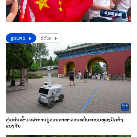
​​ຮູບພາບ
ວີດີໂອ
​ຫຸ່ນ​ຍົນ​ເຂົ້າ​ປະ​ຈຳ​ການ​ຢູ່​ສວນ​ສາ​ທາ​ລະ​ນະ​ທີ່​ນະ​ຄອນຫຼວງ​ປັກ​ກິ່ງ​
ຂອງ​ຈີນ