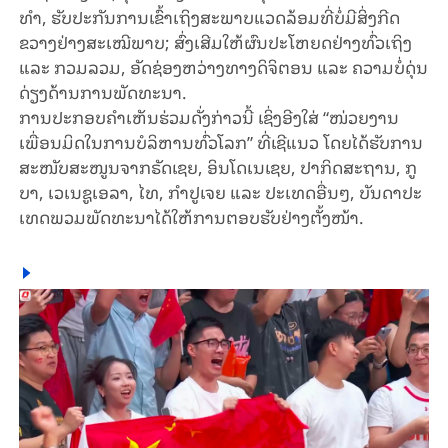
ທຳ, ຮັບ​ປະ​ກັ​ນ​ການ​ເຂົ້າ​ເຖິງ​ສະ​ພາບ​ແວດ​ລ້ອມ​ທີ່​ບໍ່​ມີ​ສິ່ງ​ກີດ​
ຂວາງ​ຢ່າ​ງ​ສະ​ເໝີ​ພາບ; ​ສົ່ງ​ເສີມ​ໃຫ້​ຜົນ​ປະ​ໂຫຍດ​ຢ່າງ​ທົ່ວ​ເຖິງ
ແລະ ​ກວມ​ລວມ, ອັດ​ຊ່ອງ​ຫວ່າງ​ທາງ​ດິ​ຈິ​ຕອນ ແລະ ຄວາມ​ບໍ່​​ດຸ່ນ​
ດ່ຽງ​ດ້ານ​ການ​ພັດ​ທະ​ນາ.
ການ​ປະ​ກອບ​ຄຳ​ເຫັນ​ຮ່ວມ​ດັ່ງ​ກ່າວ​ນີ້ ເຊິ່ງ​ອີງ​ໃສ່ “ໜ່ວຍ​ງານ​
ເພື່ອນ​ມິດ​ໃນການ​ບໍ​ລິ​ຫານ​ທົ່ວໂລກ” ທີ່​ເຊີ​ແນວ ​ໂດຍໄດ້​ຮັບ​ການ​
ສະ​ໜັບ​ສະ​ໜູນ​ຈາກ​ຣັດ​ເຊຍ, ອິນ​ໂດ​ເນ​ເຊຍ, ປາ​ກິດ​ສະ​ຖານ, ກູ​
ບາ, ເວ​ເນ​ຊູ​ເອ​ລາ, ໄທ, ກຳ​ປູ​ເຈຍ ແລະ ປະ​ເທດ​ອື່ນໆ, ບັນ​ດາ​ປະ​
ເທດ​ພວມ​ພັດ​ທະ​ນາ​ໄດ້​ໃຫ້​ການ​ຕອບ​ຮັບ​ຢ່າງ​ຕັ້ງ​ໜ້າ.