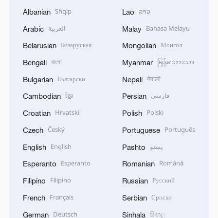
Shqip
ລາວ
Albanian
Lao
العربية
Bahasa Melayu
Arabic
Malay
Беларуская
Монгол
Belarusian
Mongolian
বাংলা
မြန်မာဘာသာ
Bengali
Myanmar
Български
नेपाली
Bulgarian
Nepali
ខ្មែរ
فارسی
Cambodian
Persian
Hrvatski
Polski
Croatian
Polish
Český
Português
Czech
Portuguese
English
پښتو
English
Pashto
Esperanto
Română
Esperanto
Romanian
Filipino
Русский
Filipino
Russian
Français
Српски
French
Serbian
Deutsch
සිංහල
German
Sinhala