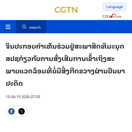
Language
search
ຈີນ​​ປະ​ກອບ​ຄຳ​ເຫັນ​ຮ່ວມຢູ່​ສະ​ພາ​ສິດ​ທິ​ມະ​ນຸດ​
ສ​ປ​ຊກ່ຽວ​ກັບ​ການ​ສົ່ງ​ເສີມ​ການ​ເຂົ້າ​ເຖິງ​ສະ​
ພາບ​ແວດ​ລ້ອມ​ທີ່​ບໍ່​ມີ​ສິ່ງ​ກີດ​ຂວາງ​ຜ່ານ​ປັນ​ຍາ​
ປະ​ດິດ
15:04:19 2026-07-03