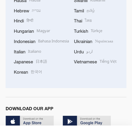
Hausa
Swahili
עברית
தமிழ்
Hebrew
Tamil
हिन्दी
ไทย
Hindi
Thai
Magyar
Türkçe
Hungarian
Turkish
Bahasa Indonesia
Українська
Indonesian
Ukrainian
Italiano
اردو
Italian
Urdu
日本語
Tiếng Việt
Japanese
Vietnamese
한국어
Korean
DOWNLOAD OUR APP