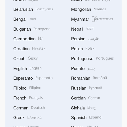
Беларуская
Монгол
Belarusian
Mongolian
বাংলা
မြန်မာဘာသာ
Bengali
Myanmar
Български
नेपाली
Bulgarian
Nepali
ខ្មែរ
فارسی
Cambodian
Persian
Hrvatski
Polski
Croatian
Polish
Český
Português
Czech
Portuguese
English
پښتو
English
Pashto
Esperanto
Română
Esperanto
Romanian
Filipino
Русский
Filipino
Russian
Français
Српски
French
Serbian
Deutsch
සිංහල
German
Sinhala
Ελληνικά
Español
Greek
Spanish
Hausa
Kiswahili