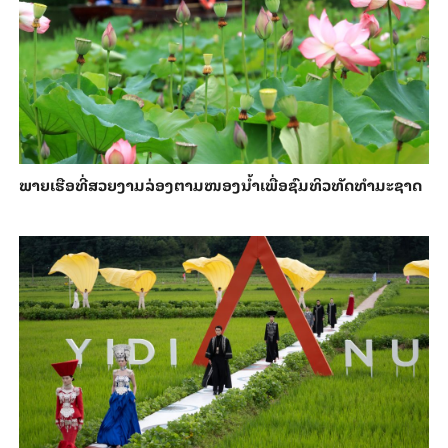
ພາຍ​ເຮືອທີ່​ສວຍ​ງາມ​ລ່ອງ​ຕາມ​​ໜອງນ້ຳ​​ເພື່ອ​ຊົມ​ທິວ​ທັດ​ທຳ​ມະ​ຊາດ