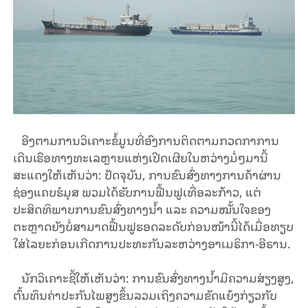
ອີງຕາມການວິເຄາະຂໍ້ມູນທີ່ອົງການຕິດຕາມກວດກາການ
ເດີນເຮືອທາງທະເລຫຼາຍແຫ່ງເປີດເຜີຍໃນຫວ່າງມໍ່ໆມານີ້
ສະແດງໃຫ້ເຫັນວ່າ: ປັດຈຸບັນ, ການຂົນສົ່ງທາງການຄ້າຜ່ານ
ຊ່ອງແຄບຮໍມຸສ ພວມໄດ້ຮັບການຟື້ນຟູເທື່ອລະກ້າວ, ແຕ່
ປະສິດທິພາບການຂົນສົ່ງທາງນໍ້າ ແລະ ຄວາມໝັ້ນໃຈຂອງ
ຕະຫຼາດຍັງບໍ່ສາມາດຟື້ນຟູຮອດລະດັບກ່ອນໜ້ານີ້ໄດ້ເມື່ອທຽບ
ໃສ່ໄລຍະກ່ອນເກີດການປະທະກັນລະຫວ່າງອາເມຣິກາ-ອີຣານ.
ນັກວິເຄາະຊີ້ໃຫ້ເຫັນວ່າ: ການຂົນສົ່ງທາງນໍ້າມີຄວາມສ່ຽງສູງ,
ຕົ້ນທຶນຄ່າປະກັນໄພສູງຂຶ້ນລວມເຖິງຄວາມຂັດແຍ້ງກ່ຽວກັບ