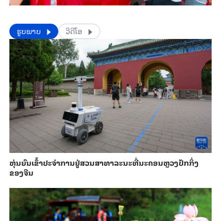
​​ຮູບພາບ
ວີດີໂອ
​ຫຸ່ນ​ຍົນ​ເຂົ້າ​ປະ​ຈຳ​ການ​ຢູ່​ສວນ​ສາ​ທາ​ລະ​ນະ​ທີ່​ນະ​ຄອນຫຼວງ​ປັກ​ກິ່ງ​
ຂອງ​ຈີນ