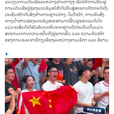
ລະບຽບການເດີນເຮືອລະຫວ່າງຝ່າຍຕ່າງໆ ເຮັດໃຫ້ການຟື້ນຟູ
ການເດີນເຮືອຢູ່ຊ່ອງແຄບຮໍມຸສໃຫ້ກັບຄືນສູ່ສະພາບປົກກະຕິຍັງ
ປະເຊີນໜ້າກັບສິ່ງທ້າທາຍຫຼາຍຢ່າງ. ໃນຕໍ່ໜ້າ, ການຂົນສົ່ງ
ທາງນໍ້າຜ່ານຊ່ອງແຄບຮໍມຸສຈະສາມາດຟື້ນຟູຮອດລະດັບໃດ
ແມ່ນຈະສືບຕໍ່ໄດ້ຮັບຜົນກະທົບຈາກຫຼາຍປັດໄຈເປັນຕົ້ນແມ່ນ
ສະຖານະການຄວາມໝັ້ນຄົງຢູ່ພາກພື້ນ ແລະ ຄວາມຄືບໜ້າ
ຂອງການເຈລະຈາທີ່ກ່ຽວຂ້ອງລະຫວ່າງອາເມຣິກາ ແລະ ອີຣານ.