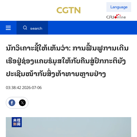
Language
search
ນັກວິເຄາະຊີ້ໃຫ້ເຫັນວ່າ: ການຟື້ນຟູການເດີນ
ເຮືອຢູ່ຊ່ອງແຄບຮໍມຸສໃຫ້ກັບຄືນສູ່ປົກກະຕິຍັງ
ປະເຊີນໜ້າກັບສິ່ງທ້າທາຍຫຼາຍຢ່າງ
03:38:42 2026-07-06