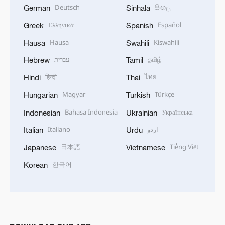
Deutsch
සිංහල
German
Sinhala
Ελληνικά
Español
Greek
Spanish
Hausa
Kiswahili
Hausa
Swahili
עברית
தமிழ்
Hebrew
Tamil
हिन्दी
ไทย
Hindi
Thai
Magyar
Türkçe
Hungarian
Turkish
Bahasa Indonesia
Українська
Indonesian
Ukrainian
Italiano
اردو
Italian
Urdu
日本語
Tiếng Việt
Japanese
Vietnamese
한국어
Korean