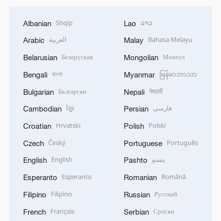
Shqip
ລາວ
Albanian
Lao
العربية
Bahasa Melayu
Arabic
Malay
Беларуская
Монгол
Belarusian
Mongolian
বাংলা
မြန်မာဘာသာ
Bengali
Myanmar
Български
नेपाली
Bulgarian
Nepali
ខ្មែរ
فارسی
Cambodian
Persian
Hrvatski
Polski
Croatian
Polish
Český
Português
Czech
Portuguese
English
پښتو
English
Pashto
Esperanto
Română
Esperanto
Romanian
Filipino
Русский
Filipino
Russian
Français
Српски
French
Serbian