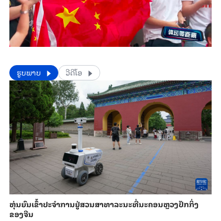
​​ຮູບພາບ
ວີດີໂອ
​ຫຸ່ນ​ຍົນ​ເຂົ້າ​ປະ​ຈຳ​ການ​ຢູ່​ສວນ​ສາ​ທາ​ລະ​ນະ​ທີ່​ນະ​ຄອນຫຼວງ​ປັກ​ກິ່ງ​
ຂອງ​ຈີນ