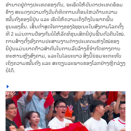
ອຳນາດຢູ່ຕ່າງປະເທດຂອງ​ຕົນ, ຈະເຮັດໃຫ້ບັນດາປະເທດອ້ອມ
ຂ້າງ ສະແດງຄວາມ​ກັງວົນຕໍ່​ທິດການເຄື່ອນໄຫວດ້ານຄວາມ
ໝັ້ນຄົງຂອງຍີ່ປຸ່ນ ແລະ ເຮັດໃຫ້ຄວາມ​ເຄັ່ງ​ຕຶງໃນພາກພື້ນ
ຮຸນແຮງຂຶ້ນ. ເສັ້ນ​ຕ່ຳ​ສຸດ​ໃຈ​ກາງຂອງໄຊຊະນະໃນສົງຄາມໂລກຄັ້ງ
ທີ 2 ແມ່ນການປ້ອງກັນບໍ່ໃຫ້ລັດທິຂຸນ​ເສິກຍີ່ປຸ່ນ​ຟື້ນ​ຕົວຄືນໃໝ່.
ການສ້າງຕັ້ງອົງ​ການປະສານງານຕ່າງປະເທດ​ແຫ່ງ​ໃໝ່ຂອງ
ຍີ່ປຸ່ນແມ່ນບາດກ້າວສຳຄັນໃນ​ການ​ລົບ​ລ້າງຂໍ້ຈຳກັດທາງ​ການ
ທະຫານຫຼັງສົງຄາມ, ແລະ​ໃນ​ໄລ​ຍະຍາວ ສິ່ງນີ້​ຍ່ອມຈະກະທົບ
ເຖິງຄວາມໝັ້ນຄົງ ແລະ​ ສະຖຽນລະພາບຂອງໂລກຢ່າງຫຼີກ​ລ່ຽງ​
ບໍ່​ໄດ້.