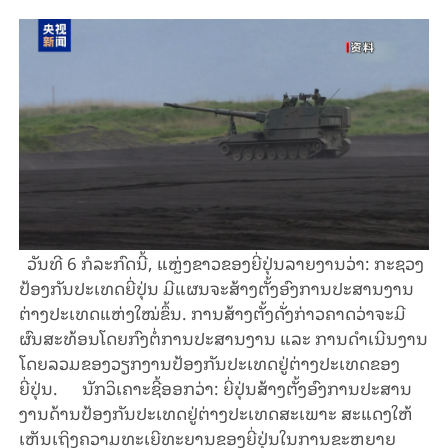
ວັນທີ 6 ກໍ​ລະ​ກົດນີ້, ​ແຫຼ່ງ​ຂາວ​ຂອງຍີ່ປຸ່ນ​​ລາຍ​ງານ​ວ່າ: ກະຊວງ
ປ້ອງກັນປະເທດຍີ່ປຸ່ນ ມີແຜນຈະສ້າງຕັ້ງອົງ​ການປະສານງານ
ຕ່າງປະເທດ​ແຫ່ງໃໝ່ຂຶ້ນ. ການສ້າງຕັ້ງດັ່ງ​ກ່າວຄາດວ່າຈະມີ
ຜົນ​ສະ​ທ້ອນໂດຍກົງຕໍ່ການປະສານງານ ແລະ ການ​ດຳ​ເນີນງານ​
ໂດຍລວມ​ຂອງວຽກງານປ້ອງກັນປະເທດ​ຢູ່ຕ່າງປະເທດຂອງ
ຍີ່ປຸ່ນ. ນັກວິເຄາະຊີ້ອອກວ່າ: ​ຍີ່ປຸ່ນສ້າງຕັ້ງອົງການປະສານ
ງານດ້ານປ້ອງກັນປະເທດ​ຢູ່ຕ່າງປະເທດສະເພາະ ສະແດງໃຫ້
ເຫັນ​ເຖິງ​ຄວາມທະ​ເຍີ​ທະ​ຍານຂອງ​ຍີ່​ປຸ່ນ​ໃນ​ການຂະ​ຫຍາຍ