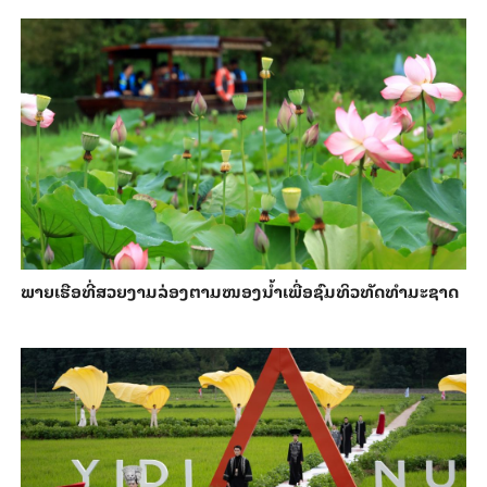
ພາຍ​ເຮືອທີ່​ສວຍ​ງາມ​ລ່ອງ​ຕາມ​​ໜອງນ້ຳ​​ເພື່ອ​ຊົມ​ທິວ​ທັດ​ທຳ​ມະ​ຊາດ