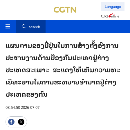
Language
search
ແຜນ​ການ​ຂອງຍີ່ປຸ່ນໃນ​ການສ້າງຕັ້ງອົງການ
ປະສານງານດ້ານປ້ອງກັນປະເທດ​ຢູ່ຕ່າງ
ປະເທດສະເພາະ ສະແດງໃຫ້ເຫັນ​ຄວາມ​ທະ​
ເຍີ​ທະ​ຍານ​ໃນ​ການຂະຫຍາຍອຳນາດ​ຢູ່ຕ່າງ
ປະເທດຂອງ​​ຕົນ
08:54:50 2026-07-07