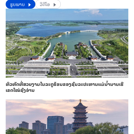
​​ຮູບພາບ
ວີດີໂອ
ທິວທັດທີ່ສວຍງາມໃນລະດູຮ້ອນຂອງຊົນລະປະທານແມ່ນ້ຳນານເຮີ
ເຂດໃໝ່ຊົງອ່ານ