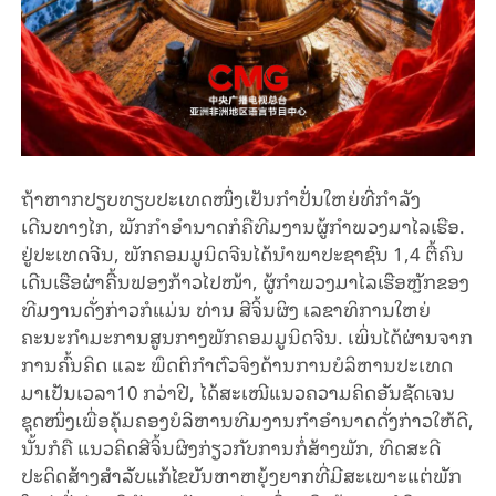
ຖ້າຫາກປຽບທຽບປະເທດໜຶ່ງເປັນກຳປັ່ນໃຫຍ່ທີ່ກຳລັງ
ເດີນທາງໄກ, ພັກກຳອຳນາດກໍຄືທີມງານຜູ້ກຳພວງມາໄລເຮືອ.
ຢູ່ປະເທດຈີນ, ພັກຄອມມູນິດຈີນໄດ້ນຳພາປະຊາຊົນ 1,4 ຕື້ຄົນ
ເດີນເຮືອຜ່າຄື້ນຟອງກ້າວໄປໜ້າ, ຜູ້ກຳພວງມາໄລເຮືອຫຼັກຂອງ
ທີມງານດັ່ງກ່າວກໍແມ່ນ ທ່ານ ສີຈິ້ນຜິງ ເລຂາທິການໃຫຍ່
ຄະນະກຳມະການສູນກາງພັກຄອມມູນິດຈີນ. ເພິ່ນໄດ້ຜ່ານຈາກ
ການຄົ້ນຄິດ ແລະ ພຶດຕິກຳຕົວຈິງດ້ານການບໍລິຫານປະເທດ
ມາເປັນເວລາ10 ກວ່າປີ, ໄດ້ສະເໜີແນວຄວາມຄິດອັນຊັດເຈນ
ຊຸດໜຶ່ງເພື່ອຄຸ້ມຄອງບໍລິຫານທີມງານກຳອຳນາດດັ່ງກ່າວໃຫ້ດີ,
ນັ້ນກໍຄື ແນວຄິດສີຈິ້ນຜິງກ່ຽວກັບການກໍ່ສ້າງພັກ, ທິດສະດີ
ປະດິດສ້າງສຳລັບແກ້ໄຂບັນຫາຫຍຸ້ງຍາກທີ່ມີສະເພາະແຕ່ພັກ