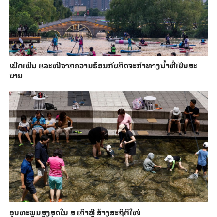
ເພີດ​ເພີນ ແລະ​ໜີ​ຈາກ​ຄວາມ​ຮ້ອນ​ກັບ​ກິດ​ຈະ​ກຳ​ທາງ​ນ້ຳ​​ທີ່​ເຢັນ​ສະ​
ບາຍ
ອຸນ​ຫະ​ພູມ​ສູງ​ສຸດ​​ໃນ ສ ເກົາຫຼີ ສ້າງ​ສະ​ຖິ​ຕິ​ໃໝ່