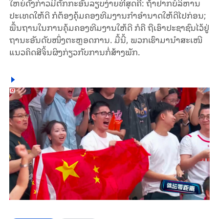
ໃຫຍ່ດັ່ງກ່າວມີຕັກກະອັນລຽບງ່າຍທີ່ສຸດຄື: ຖ້າຢາກບໍລິຫານ
ປະເທດໃຫ້ດີ ກໍຕ້ອງຄຸ້ມຄອງທີມງານກຳອຳນາດໃຫ້ດີໄປກ່ອນ;
ພື້ນຖານໃນການຄຸ້ມຄອງທີມງານໃຫ້ດີ ກໍຄື ຖືເອົາປະຊາຊົນໄວ້ຢູ່
ຖານະອັນດັບໜຶ່ງຕະຫຼອດການ. ມື້ນີ້, ພວກເຮົາມານຳສະເໜີ
ແນວຄິດສີຈິ້ນຜິງກ່ຽວກັບການກໍ່ສ້າງພັກ.