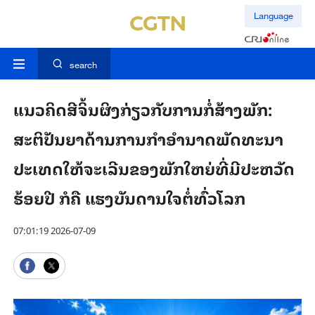
Language
search
ແນວຄິດສີຈິ້ນຜິງກ່ຽວກັບການກໍ່ສ້າງພັກ:
ສະຕິປັນຍາດ້ານການກຳອຳນາດພັດທະນາ
ປະເທດໃຫ້ຈະເລີນຂອງພັກໃຫຍ່ທີ່ມີປະຫວັດ
ຮ້ອຍປີ ກໍຄື ແຮງບັນດານໃຈຕໍ່ທົ່ວໂລກ
07:01:19 2026-07-09