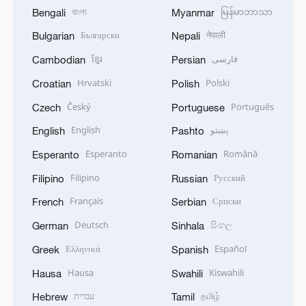
বাংলা
မြန်မာဘာသာ
Bengali
Myanmar
Български
नेपाली
Bulgarian
Nepali
ខ្មែរ
فارسی
Cambodian
Persian
Hrvatski
Polski
Croatian
Polish
Český
Português
Czech
Portuguese
English
پښتو
English
Pashto
Esperanto
Română
Esperanto
Romanian
Filipino
Русский
Filipino
Russian
Français
Српски
French
Serbian
Deutsch
සිංහල
German
Sinhala
Ελληνικά
Español
Greek
Spanish
Hausa
Kiswahili
Hausa
Swahili
עברית
தமிழ்
Hebrew
Tamil