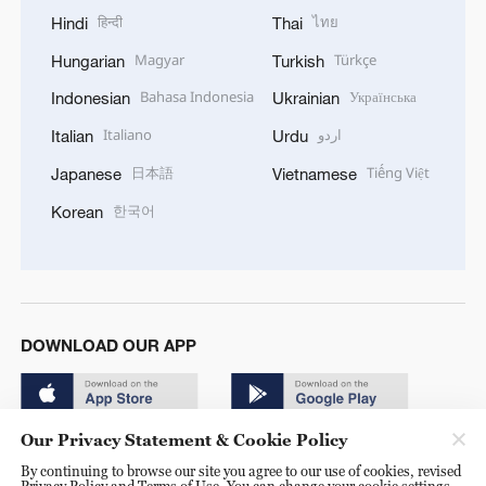
हिन्दी
ไทย
Hindi
Thai
Magyar
Türkçe
Hungarian
Turkish
Bahasa Indonesia
Українська
Indonesian
Ukrainian
Italiano
اردو
Italian
Urdu
日本語
Tiếng Việt
Japanese
Vietnamese
한국어
Korean
DOWNLOAD OUR APP
Our Privacy Statement & Cookie Policy
By continuing to browse our site you agree to our use of cookies, revised
Privacy Policy and Terms of Use. You can change your cookie settings