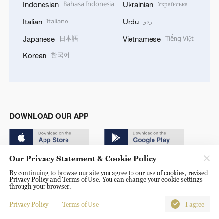
Bahasa Indonesia
Українська
Indonesian
Ukrainian
Italiano
اردو
Italian
Urdu
日本語
Tiếng Việt
Japanese
Vietnamese
한국어
Korean
DOWNLOAD OUR APP
Our Privacy Statement & Cookie Policy
By continuing to browse our site you agree to our use of cookies, revised
Privacy Policy and Terms of Use. You can change your cookie settings
through your browser.
© China Radio International.CRI. All Rights Reserved. 16A
Shijingshan Road, Beijing, China. 100040
Privacy Policy
Terms of Use
I agree