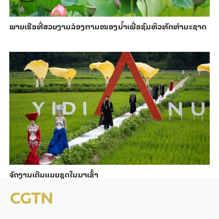
ພາຍ​ເຮືອທີ່​ສວຍ​ງາມ​ລ່ອງ​ຕາມ​​ໜອງນ້ຳ​​ເພື່ອ​ຊົມ​ທິວ​ທັດ​ທຳ​ມະ​ຊາດ
ຈັດງານເດີນແບບຊຸດໃນນາເຂົ້າ