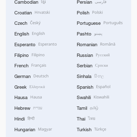
ខ្មែរ
فارسی
Cambodian
Persian
Hrvatski
Polski
Croatian
Polish
Český
Português
Czech
Portuguese
English
پښتو
English
Pashto
Esperanto
Română
Esperanto
Romanian
Filipino
Русский
Filipino
Russian
Français
Српски
French
Serbian
Deutsch
සිංහල
German
Sinhala
Ελληνικά
Español
Greek
Spanish
Hausa
Kiswahili
Hausa
Swahili
עברית
தமிழ்
Hebrew
Tamil
हिन्दी
ไทย
Hindi
Thai
Magyar
Türkçe
Hungarian
Turkish