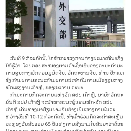
ວັນ​ທີ 9 ກໍ​ລະ​ກົດ​ນີ້, ໂຄ​ສົກ​ກະ​ຊວງ​ການ​ຕ່າງ​ປະ​ເທດ​ຈີນ​ແຈ້ງ​
ໃຫ້​ຮູ້​ວ່າ: ໂດຍຕອບສະໜອງຕາມຄຳເຊື້ອເຊີນຂອງຄະ​ນະ​ກຳ​ມະ​
ການ​ສູນ​ກາງ​ພັກ​ຄອມ​ມູ​ນິດ​ຈີນ, ລັດ​ຖະ​ບານ​ຈີນ, ທ່ານ​ ປັກ​ແທ​
ຊົງ ກຳ​ມະ​ການ​ຄະ​ນະ​ກຳ​ມະ​ການ​ປະ​ຈຳ​ກົມ​ການ​ເມືອງສູນ​ກາງ​
ພັກ​ແຮງ​ງານ​ເກົາຫຼີ, ຮອງ​ປະ​ທານ​ ຄະນະ
ກຳມະການກິດ​ຈະ​ການແຫ່ງລັດ ສປປ ເກົາຫຼີ, ນາ​ຍົກ​ລັດ​ຖະ​
ມົນ​ຕີ ສ​ປ​ປ ເກົາຫຼີ ຈະ​​ນຳ​ພາ​ຄະ​ນະ​ຜູ້​ແທນ​ພັກ-ລັດ ສ​ປ​ປ
ເກົາຫຼີ ເດີນ​ທາງ​ມາ​ຢ້ຽມ​ຢາມ​ຈີນຢ່າງ​ເປັນ​ທາງ​ການ​ໃນ​ລະ​
ຫວ່າງວັນ​ທີ 10-12 ກໍ​ລະ​ກົດ​ນີ້, ທັງ​ເຂົ້າ​ຮ່ວມ​ກິດ​ຈະ​ກຳ​ສະ​ເຫຼີມ​
ສະຫຼອງວັນ​ຄົບ​ຮອບ 65 ປີ​ແຫ່ງ​ການ​ລົງ​ນາມ​ໃນ​ສັນ​ຍາວ່າ​ດ້ວຍ
ມິດຕະພາບ, ​ການ​ຮ່ວມ​ມື ແລະ​ຊ່ວຍ​ເຫຼືອ​​ເຊິ່ງ​ກັນ ແລະກັນລະ​