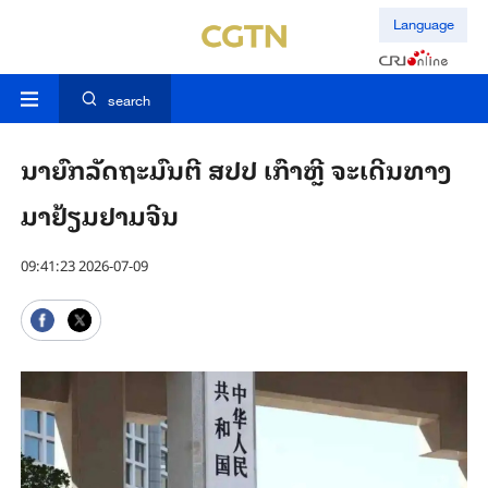
Language
search
ນາ​ຍົກ​ລັດ​ຖະ​ມົນ​ຕີ ສ​ປ​ປ ເກົາຫຼີ ຈະ​ເດີນ​ທາງ​
ມາ​ຢ້ຽມ​ຢາມ​ຈີນ
09:41:23 2026-07-09