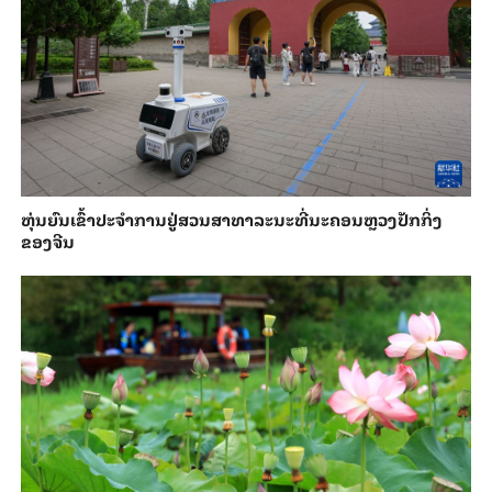
​ຫຸ່ນ​ຍົນ​ເຂົ້າ​ປະ​ຈຳ​ການ​ຢູ່​ສວນ​ສາ​ທາ​ລະ​ນະ​ທີ່​ນະ​ຄອນຫຼວງ​ປັກ​ກິ່ງ​
ຂອງ​ຈີນ