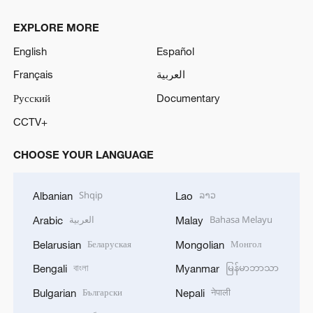
EXPLORE MORE
English
Español
Français
العربية
Русский
Documentary
CCTV+
CHOOSE YOUR LANGUAGE
Shqip
ລາວ
Albanian
Lao
العربية
Bahasa Melayu
Arabic
Malay
Беларуская
Монгол
Belarusian
Mongolian
বাংলা
မြန်မာဘာသာ
Bengali
Myanmar
Български
नेपाली
Bulgarian
Nepali