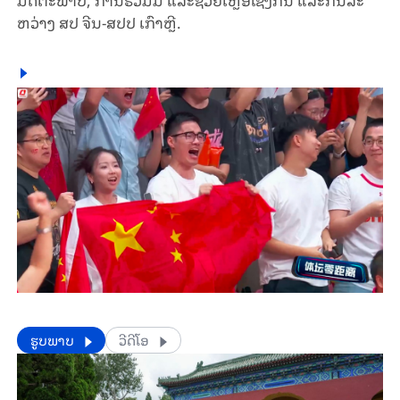
ຫວ່າງ ສ​ປ​ ຈີນ-ສ​ປ​ປ ເກົາຫຼີ.
​​ຮູບພາບ
ວີດີໂອ