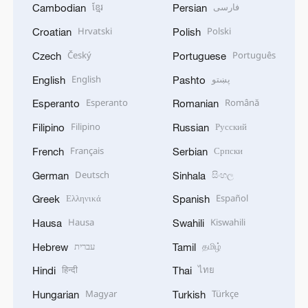
ខ្មែរ
فارسی
Cambodian
Persian
Hrvatski
Polski
Croatian
Polish
Český
Português
Czech
Portuguese
English
پښتو
English
Pashto
Esperanto
Română
Esperanto
Romanian
Filipino
Русский
Filipino
Russian
Français
Српски
French
Serbian
Deutsch
සිංහල
German
Sinhala
Ελληνικά
Español
Greek
Spanish
Hausa
Kiswahili
Hausa
Swahili
עברית
தமிழ்
Hebrew
Tamil
हिन्दी
ไทย
Hindi
Thai
Magyar
Türkçe
Hungarian
Turkish