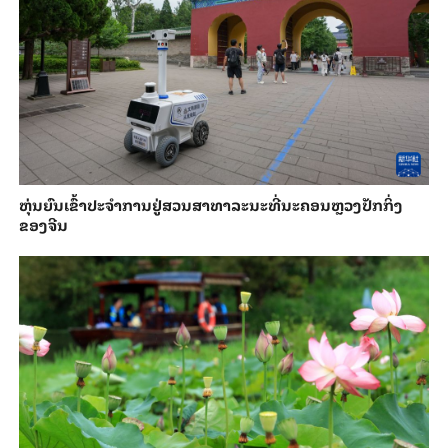
​ຫຸ່ນ​ຍົນ​ເຂົ້າ​ປະ​ຈຳ​ການ​ຢູ່​ສວນ​ສາ​ທາ​ລະ​ນະ​ທີ່​ນະ​ຄອນຫຼວງ​ປັກ​ກິ່ງ​
ຂອງ​ຈີນ