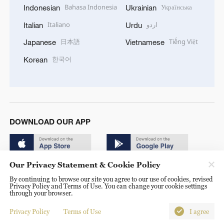
Bahasa Indonesia
Українська
Indonesian
Ukrainian
Italiano
اردو
Italian
Urdu
日本語
Tiếng Việt
Japanese
Vietnamese
한국어
Korean
DOWNLOAD OUR APP
Our Privacy Statement & Cookie Policy
By continuing to browse our site you agree to our use of cookies, revised
Privacy Policy and Terms of Use. You can change your cookie settings
through your browser.
© China Radio International.CRI. All Rights Reserved. 16A
Shijingshan Road, Beijing, China. 100040
Privacy Policy
Terms of Use
I agree