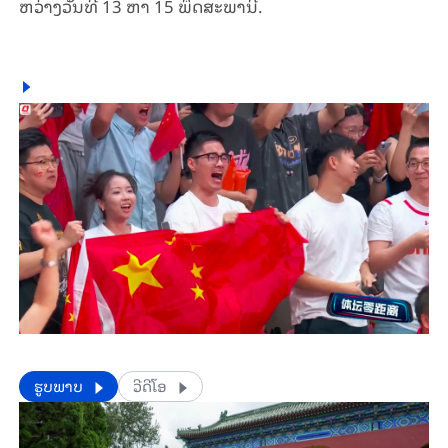
ຫວ່າງວັນ​ທີ 13 ຫາ 15 ພຶດ​ສະ​ພາ​ນີ້.
​​ຮູບພາບ
ວີດີໂອ