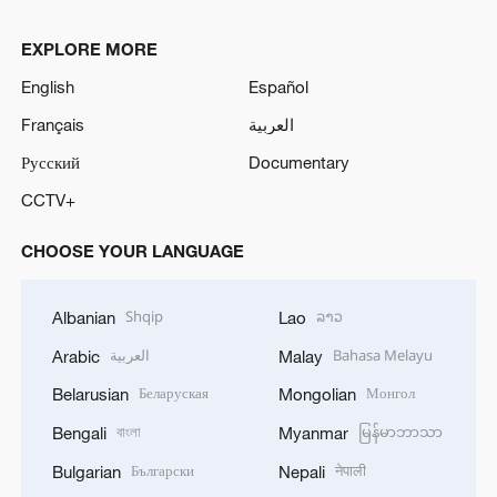
EXPLORE MORE
English
Español
Français
العربية
Русский
Documentary
CCTV+
CHOOSE YOUR LANGUAGE
Shqip
ລາວ
Albanian
Lao
العربية
Bahasa Melayu
Arabic
Malay
Беларуская
Монгол
Belarusian
Mongolian
বাংলা
မြန်မာဘာသာ
Bengali
Myanmar
Български
नेपाली
Bulgarian
Nepali