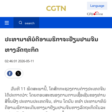
Language
search
ປະ​ທາ​ນາ​ທິ​ບໍ​ດີ​ອາ​ເມ​ຣິ​ກາ​ຈະ​ຢ້ຽມ​ຢາມ​ຈີນ​
ທາງ​ລັດ​ຖະ​ກິດ
02:46:01 2026-05-11
ວັນ​ທີ 11 ພຶດ​ສະ​ພາ​ນີ້, ໂຄ​ສົກ​ກະ​ຊວງ​ການ​ຕ່າງ​ປະ​ເທດ​ຈີນ​
ໄດ້​ປະ​ກາດ​ວ່າ: ໂດຍ​ຕອບ​ສະ​ໜອງຕາມການ​ເຊື້ອ​ເຊີນ​ຂອງ​ທ່ານ
ສີ​ຈິ້ນ​ຜິງ ປະ​ທານ​ປະ​ເທດ​ຈີນ, ທ່ານ ໂດ​ນັນ ທ​ຣຳ ປະ​ທາ​ນາ​ທິ​ບໍ​
ດີ​ອາ​ເມ​ຣິ​ກາ​ຈະ​​ເດີນ​ທາງ​ມາຢ້ຽມ​ຢາມ​ຈີນ​ທາງ​ລັດ​ຖະ​ກິດ​ໃນ​ລະ​