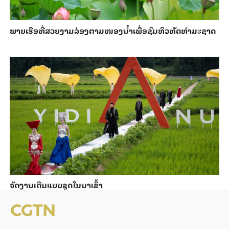
ພາຍ​ເຮືອທີ່​ສວຍ​ງາມ​ລ່ອງ​ຕາມ​​ໜອງນ້ຳ​​ເພື່ອ​ຊົມ​ທິວ​ທັດ​ທຳ​ມະ​ຊາດ
ຈັດງານເດີນແບບຊຸດໃນນາເຂົ້າ