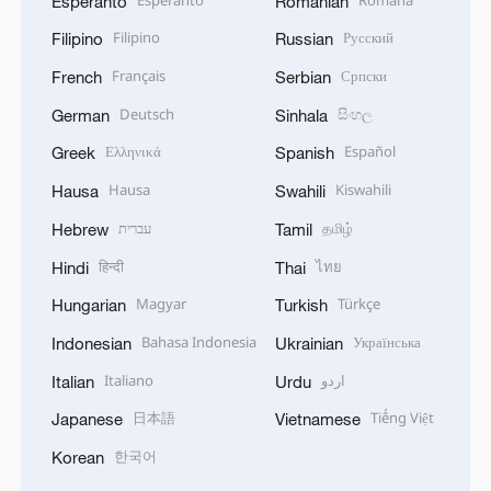
Esperanto
Romanian
Filipino
Русский
Filipino
Russian
Français
Српски
French
Serbian
Deutsch
සිංහල
German
Sinhala
Ελληνικά
Español
Greek
Spanish
Hausa
Kiswahili
Hausa
Swahili
עברית
தமிழ்
Hebrew
Tamil
हिन्दी
ไทย
Hindi
Thai
Magyar
Türkçe
Hungarian
Turkish
Bahasa Indonesia
Українська
Indonesian
Ukrainian
Italiano
اردو
Italian
Urdu
日本語
Tiếng Việt
Japanese
Vietnamese
한국어
Korean