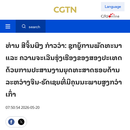
Language
search
ທ່ານ ສີຈິ້ນຜິງ ກ່າວວ່າ: ຊຸກຍູ້ການພັດທະນາ
ແລະ ຄວາມຈະເລີນຮຸ່ງເຮືອງຂອງສອງປະເທດ
ດ້ວຍການປະສານງານຍຸດທະສາດຮອບດ້ານ
ລະຫວ່າງຈີນ-ຣັດເຊຍທີ່ມີຄຸນນະພາບສູງກວ່າ
ເກົ່າ
07:50:54 2026-05-20