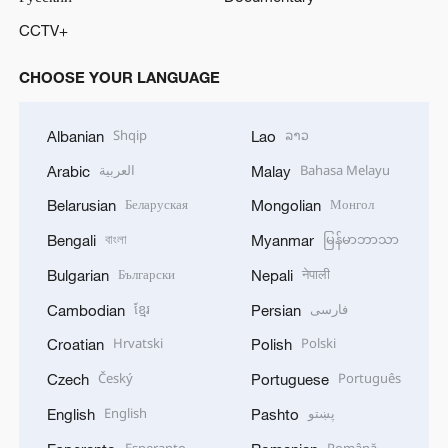
CCTV+
CHOOSE YOUR LANGUAGE
Shqip
ລາວ
Albanian
Lao
العربية
Bahasa Melayu
Arabic
Malay
Беларуская
Монгол
Belarusian
Mongolian
বাংলা
မြန်မာဘာသာ
Bengali
Myanmar
Български
नेपाली
Bulgarian
Nepali
ខ្មែរ
فارسی
Cambodian
Persian
Hrvatski
Polski
Croatian
Polish
Český
Português
Czech
Portuguese
English
پښتو
English
Pashto
Esperanto
Română