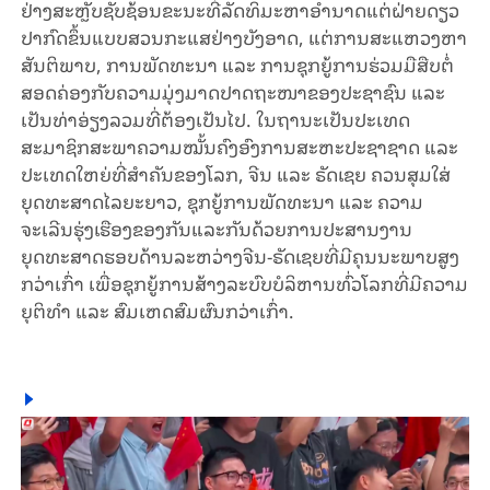
ຢ່າງສະຫຼັບຊັບຊ້ອນຂະນະທີ່ລັດທິມະຫາອໍານາດແຕ່ຝ່າຍດຽວ
ປາກົດຂຶ້ນແບບສວນກະແສຢ່າງບັງອາດ, ແຕ່ການສະແຫວງຫາ
ສັນຕິພາບ, ການພັດທະນາ ແລະ ການຊຸກຍູ້ການຮ່ວມມືສືບຕໍ່
ສອດຄ່ອງກັບຄວາມມຸ່ງມາດປາດຖະໜາຂອງປະຊາຊົນ ແລະ
ເປັນທ່າອ່ຽງລວມທີ່ຕ້ອງເປັນໄປ. ໃນຖານະເປັນປະເທດ
ສະມາຊິກສະພາຄວາມໝັ້ນຄົງອົງການສະຫະປະຊາຊາດ ແລະ
ປະເທດໃຫຍ່ທີ່ສໍາຄັນຂອງໂລກ, ຈີນ ແລະ ຣັດເຊຍ ຄວນສຸມໃສ່
ຍຸດທະສາດໄລຍະຍາວ, ຊຸກຍູ້ການພັດທະນາ ແລະ ຄວາມ
ຈະເລີນຮຸ່ງເຮືອງຂອງກັນແລະກັນດ້ວຍການປະສານງານ
ຍຸດທະສາດຮອບດ້ານລະຫວ່າງຈີນ-ຣັດເຊຍທີ່ມີຄຸນນະພາບສູງ
ກວ່າເກົ່າ ເພື່ອຊຸກຍູ້ການສ້າງລະບົບບໍລິຫານທົ່ວໂລກທີ່ມີຄວາມ
ຍຸຕິທຳ ແລະ ສົມເຫດສົມຜົນກວ່າເກົ່າ.