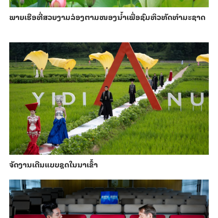
ພາຍ​ເຮືອທີ່​ສວຍ​ງາມ​ລ່ອງ​ຕາມ​​ໜອງນ້ຳ​​ເພື່ອ​ຊົມ​ທິວ​ທັດ​ທຳ​ມະ​ຊາດ
ຈັດງານເດີນແບບຊຸດໃນນາເຂົ້າ