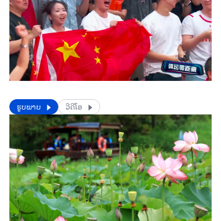
​​ຮູບພາບ
ວີດີໂອ