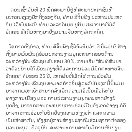
ຕອນເຊົ້າວັນທີ 20 ພຶດສະພານີ້ຢູ່ຫໍສະພາປະຊາຊົນທີ່
ນະຄອນຫຼວງປັກກິ່ງຂອງຈີນ, ທ່ານ ສີຈິ້ນຜິງ ປະທານປະເທດ
ຈີນ ໄດ້ພົບປະກັບທ່ານ ວະລາດິເມຍ ປູຕິນ ປະທານາທິບໍດີ
ຣັດເຊຍ ທີ່ເດີນທາງມາຢ້ຽມຢາມຈີນທາງລັດຖະກິດ.
ໂອກາດດັ່ງກ່າວ, ທ່ານ ສີຈິ້ນຜິງ ຊີ້ໃຫ້ເຫັນວ່າ: ປີນີ້ແມ່ນປີສ້າງ
ຕັ້ງສາຍພົວພັນຄູ່ຮ່ວມປະສານງານຍຸດທະສາດຮອບດ້ານ
ລະຫວ່າງຈີນ-ຣັດເຊຍ ຄົບຮອບ 30 ປີ, ການເຊັນ “ສົນທິສັນຍາ
ວ່າດ້ວຍບ້ານໃກ້ເຮືອນຄຽງທີ່ດີແລະການຮ່ວມມືມິດຕະພາບຈີນ-
ຣັດເຊຍ” ຄົບຮອບ 25 ປີ. ເຫດຜົນທີ່ເຮັດໃຫ້ການພົວພັນ
ລະຫວ່າງຈີນ-ຣັດເຊຍ ສາມາດກ້າວຂຶ້ນສູ່ລະດັບໃນທຸກມື້ນີ້ແມ່ນ
ມາຈາກພວກເຮົາສາມາດລົງເລິກຄວາມໄວ້ເນື້ອເຊື່ອໃຈກັນ
ທາງການເມືອງ ແລະ ການປະສານງານຍຸດທະສາດຢ່າງບໍ່
ຢຸດຢັ້ງ, ມາຈາກການຂະຫຍາຍການຮ່ວມມືໃນຂົງເຂດຕ່າງໆ ກໍຄື
ມາຈາກການຮ່ວມກັນປົກປ້ອງຄວາມທ່ຽງທຳ ແລະ ຄວາມ
ເປັນທຳສາກົນ, ທັງຊຸກຍູ້ການສ້າງປະຊາຄົມຮ່ວມຊາຕາກໍາຂອງ
ມວນມະນຸດ. ປັດຈຸບັນ, ສະຖານະການສາກົນມີການຜັນປ່ຽນ