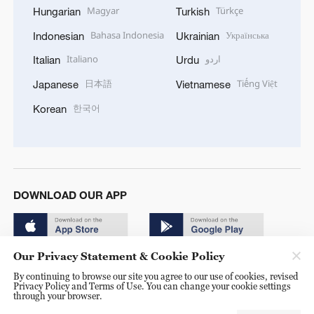
Magyar
Türkçe
Hungarian
Turkish
Bahasa Indonesia
Українська
Indonesian
Ukrainian
Italiano
اردو
Italian
Urdu
日本語
Tiếng Việt
Japanese
Vietnamese
한국어
Korean
DOWNLOAD OUR APP
Our Privacy Statement & Cookie Policy
By continuing to browse our site you agree to our use of cookies, revised
Privacy Policy and Terms of Use. You can change your cookie settings
through your browser.
© China Radio International.CRI. All Rights Reserved. 16A