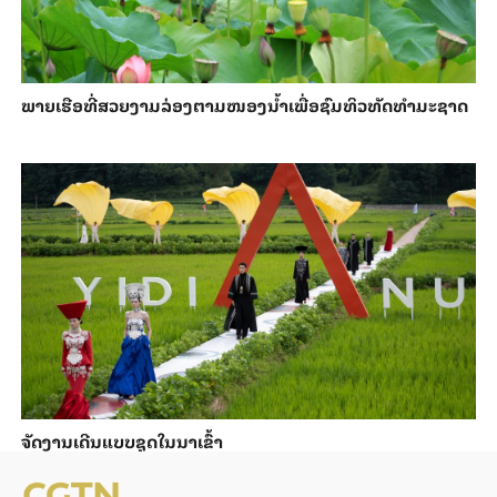
ພາຍ​ເຮືອທີ່​ສວຍ​ງາມ​ລ່ອງ​ຕາມ​​ໜອງນ້ຳ​​ເພື່ອ​ຊົມ​ທິວ​ທັດ​ທຳ​ມະ​ຊາດ
ຈັດງານເດີນແບບຊຸດໃນນາເຂົ້າ