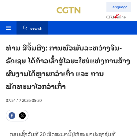
Language
search
ທ່ານ ສີຈິ້ນຜິງ: ການພົວພັນລະຫວ່າງຈີນ-
ຣັດເຊຍ ໄດ້ກ້າວເຂົ້າສູ່ໄລຍະໃໝ່ແຫ່ງການສ້າງ
ຜົນງານໄດ້ຫຼາຍກວ່າເກົ່າ ແລະ ການ
ພັດທະນາໄວກວ່າເກົ່າ
07:54:17 2026-05-20
ຕອນເຊົ້າວັນທີ 20 ພຶດສະພານີ້ຢູ່ຫໍສະພາປະຊາຊົນທີ່