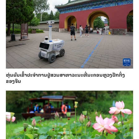
​ຫຸ່ນ​ຍົນ​ເຂົ້າ​ປະ​ຈຳ​ການ​ຢູ່​ສວນ​ສາ​ທາ​ລະ​ນະ​ທີ່​ນະ​ຄອນຫຼວງ​ປັກ​ກິ່ງ​
ຂອງ​ຈີນ