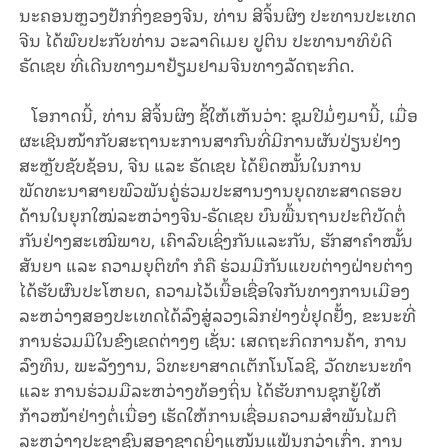
ນະຄອນຫຼວງປັກກິ່ງຂອງຈີນ, ທ່ານ ສີຈິ້ນຜິງ ປະທານປະເທດ
ຈີນ ໄດ້ພົບປະກັບທ່ານ ວະລາດິເມຍ ປູຕິນ ປະທານາທິບໍດີ
ຣັດເຊຍ ທີ່ເດີນທາງມາຢ້ຽມຢາມຈີນທາງລັດຖະກິດ.
ໂອກາດນີ້, ທ່ານ ສີຈິ້ນຜິງ ຊີ້ໃຫ້ເຫັນວ່າ: ຊຸມປີມໍ່ໆມານີ້, ເມື່ອ
ຜະເຊີນໜ້າກັບສະຖານະການສາກົນທີ່ມີການຜັນປ່ຽນຢ່າງ
ສະຫຼັບຊັບຊ້ອນ, ຈີນ ແລະ ຣັດເຊຍ ໄດ້ຍຶດໝັ້ນໃນການ
ພັດທະນາສາຍພົວພັນຄູ່ຮ່ວມປະສານງານຍຸດທະສາດຮອບ
ດ້ານໃນຍຸກໃໝ່ລະຫວ່າງຈີນ-ຣັດເຊຍ ບົນພື້ນຖານປະຕິບັດຕໍ່
ກັນຢ່າງສະເໝີພາບ, ເຄົາລົບເຊິ່ງກັນແລະກັນ, ຮັກສາຄໍາໝັ້ນ
ສັນຍາ ແລະ ຄວາມຍຸຕິທໍາ ກໍຄື ຮ່ວມມືກັນແບບຕ່າງຝ່າຍຕ່າງ
ໄດ້ຮັບຜົນປະໂຫຍດ, ຄວາມໄວ້ເນື້ອເຊື່ອໃຈກັນທາງການເມືອງ
ລະຫວ່າງສອງປະເທດໄດ້ລົງສູ່ລວງເລິກຢ່າງບໍ່ຢຸດຢັ້ງ, ຂະນະທີ່
ການຮ່ວມມືໃນຂົງເຂດຕ່າງໆ ເຊັ່ນ: ເສດຖະກິດການຄ້າ, ການ
ລົງທຶນ, ພະລັງງານ, ວິທະຍາສາດເຕັກໂນໂລຊີ, ວັດທະນະທໍາ
ແລະ ການຮ່ວມມືລະຫວ່າງທ້ອງຖິ່ນ ໄດ້ຮັບການຊຸກຍູ້ໃຫ້
ກ້າວໜ້າຢ່າງຕໍ່ເນື່ອງ ເຮັດໃຫ້ການເຊື່ອມຄວາມສໍາພັນໄມຕີ
ລະຫວ່າງປະຊາຊົນສອງຊາດຍິ່ງແໜ້ນແຟ້ນກວ່າເກົ່າ. ການ