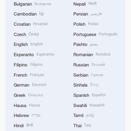
Български
नेपाली
Bulgarian
Nepali
ខ្មែរ
فارسی
Cambodian
Persian
Hrvatski
Polski
Croatian
Polish
Český
Português
Czech
Portuguese
English
پښتو
English
Pashto
Esperanto
Română
Esperanto
Romanian
Filipino
Русский
Filipino
Russian
Français
Српски
French
Serbian
Deutsch
සිංහල
German
Sinhala
Ελληνικά
Español
Greek
Spanish
Hausa
Kiswahili
Hausa
Swahili
עברית
தமிழ்
Hebrew
Tamil
हिन्दी
ไทย
Hindi
Thai