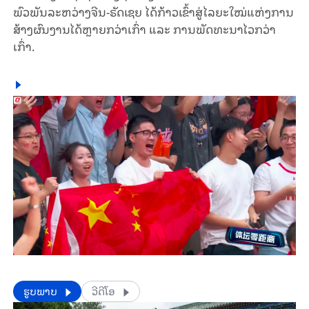
ພົວພັນລະຫວ່າງຈີນ-ຣັດເຊຍ ໄດ້ກ້າວເຂົ້າສູ່ໄລຍະໃໝ່ແຫ່ງການ
ສ້າງຜົນງານໄດ້ຫຼາຍກວ່າເກົ່າ ແລະ ການພັດທະນາໄວກວ່າ
ເກົ່າ.
​​ຮູບພາບ
ວີດີໂອ