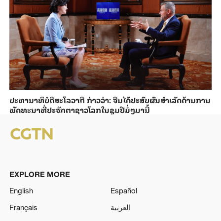
ປະ​ທາ​ນາ​ທິ​ບໍ​ດີ​ສະ​ໂລ​ວາ​ກີ ກ່າວ​ວ່າ: ຈີນ​ໄດ້​ປະ​ສົບ​ຜົ​ນ​ສຳ​ເລັດ​ດ້ານ​ການ​
ພັດ​ທະ​ນາ​ທີ່​ປະ​ຈັກ​ຕາ​ຊາວ​ໂລກ​ໃນ​ຊຸມ​ປີ​ມໍ່ໆ​ມາ​ນີ້
EXPLORE MORE
English
Español
Français
العربية