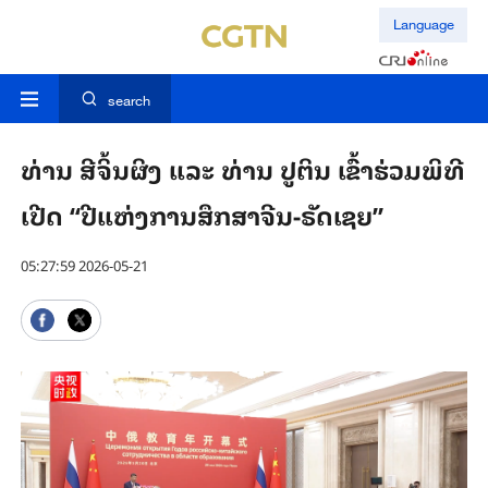
Language
search
ທ່ານ ສີຈິ້ນຜິງ ແລະ ທ່ານ ປູຕິນ ເຂົ້າຮ່ວມພິທີ
ເປີດ “ປີແຫ່ງການ​ສຶກ​ສາ​ຈີນ-ຣັດ​ເຊຍ”
05:27:59 2026-05-21