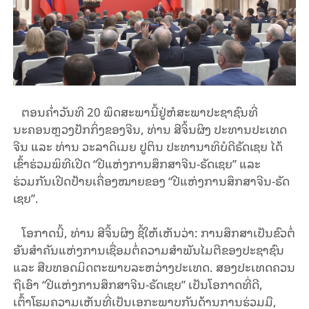
ຕອນຄໍ່າວັນທີ 20 ພຶດສະພານີ້ຢູ່ຫໍສະພາປະຊາຊົນທີ່
ນະຄອນຫຼວງປັກກິ່ງຂອງຈີນ, ທ່ານ ສີຈິ້ນຜິງ ປະທານປະເທດ
ຈີນ ແລະ ທ່ານ ວະລາດິເມຍ ປູຕິນ ປະທານາທິບໍດີຣັດເຊຍ ໄດ້
ເຂົ້າຮ່ວມພິທີເປີດ “ປີແຫ່ງການ​ສຶກ​ສາ​ຈີນ-ຣັດ​ເຊຍ” ແລະ
ຮ່ວມກັນເປີດປ້າຍເຄື່ອງໝາຍຂອງ “ປີແຫ່ງການ​ສຶກ​ສາ​ຈີນ-ຣັດ​
ເຊຍ”.
ໂອກາດນີ້, ທ່ານ ສີຈິ້ນຜິງ ຊີ້ໃຫ້ເຫັນວ່າ: ການສຶກສາເປັນຂົວຕໍ່
ອັນສໍາຄັນແຫ່ງການເຊື່ອມຕໍ່ຄວາມສໍາພັນໄມຕີຂອງປະຊາຊົນ
ແລະ ສືບທອດມິດຕະພາບລະຫວ່າງປະເທດ. ສອງປະເທດຄວນ
ຖືເອົາ “ປີແຫ່ງການ​ສຶກ​ສາ​ຈີນ-ຣັດ​ເຊຍ” ເປັນໂອກາດທີ່ດີ,
ເຕົ້າໂຮມຄວາມເຫັນທີ່ເປັນເອກະພາບກັນດ້ານການຮ່ວມມື,