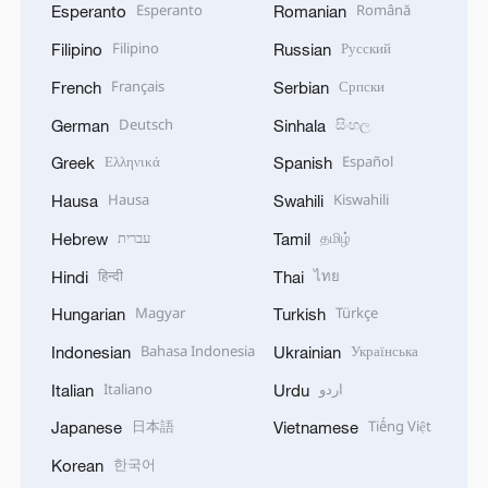
Esperanto
Română
Esperanto
Romanian
Filipino
Русский
Filipino
Russian
Français
Српски
French
Serbian
Deutsch
සිංහල
German
Sinhala
Ελληνικά
Español
Greek
Spanish
Hausa
Kiswahili
Hausa
Swahili
עברית
தமிழ்
Hebrew
Tamil
हिन्दी
ไทย
Hindi
Thai
Magyar
Türkçe
Hungarian
Turkish
Bahasa Indonesia
Українська
Indonesian
Ukrainian
Italiano
اردو
Italian
Urdu
日本語
Tiếng Việt
Japanese
Vietnamese
한국어
Korean