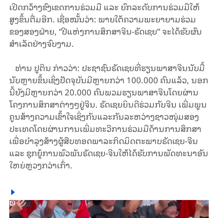
ເປີດກວ້າງຂົງເຂດການຮ່ວມມື ແລະ ຍົກລະດັບການຮ່ວມມືໃຫ້
ສູງຂຶ້ນຕື່ມອີກ. ເຊື່ອໝັ້ນວ່າ: ພາຍໃຕ້ຄວາມພະຍາຍາມຮ່ວມ
ຂອງສອງຝ່າຍ, “ປີແຫ່ງການ​ສຶກ​ສາ​ຈີນ-ຣັດ​ເຊຍ” ຈະໄດ້ຮັບຜົນ
ສໍາເລັດຢ່າງຈົບງາມ.
ທ່ານ ປູຕິນ ກ່າວວ່າ: ປະຊາຊົນຣັດເຊຍທີ່ຮຽນພາສາຈີນນັບມື້
ນັບຫຼາຍຂຶ້ນເຊິ່ງປັດຈຸບັນມີຫຼາຍກວ່າ 100.000 ຄົນແລ້ວ, ນອກ
ນີ້ຍັງມີຫຼາຍກວ່າ 20.000 ຄົນພວມຮຽນພາສາຈີນໂດຍຜ່ານ
ໂຄງການສຶກສາຕ່າງໆຢູ່ຈີນ. ຣັດເຊຍຍິນດີຮ່ວມກັບຈີນ ເພີ່ມພູນ
ຄູນສ້າງຄວາມເຂົ້າໃຈເຊິ່ງກັນແລະກັນລະຫວ່າງຊາວໜຸ່ມສອງ
ປະເທດໂດຍຜ່ານການເພີ່ມທະວີການຮ່ວມມືດ້ານການສຶກສາ
ເພື່ອບໍາລຸງສ້າງຜູ້ສືບທອດພາລະກິດມິດຕະພາບຣັດເຊຍ-ຈີນ
ແລະ ຊຸກຍູ້ການພົວພັນຣັດເຊຍ-ຈີນໃຫ້ໄດ້ຮັບການພັດທະນາອັນ
ໃຫຍ່ຫຼວງກວ່າເກົ່າ.