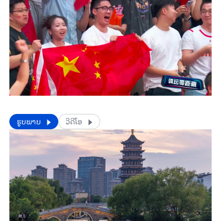
​​ຮູບພາບ
ວີດີໂອ