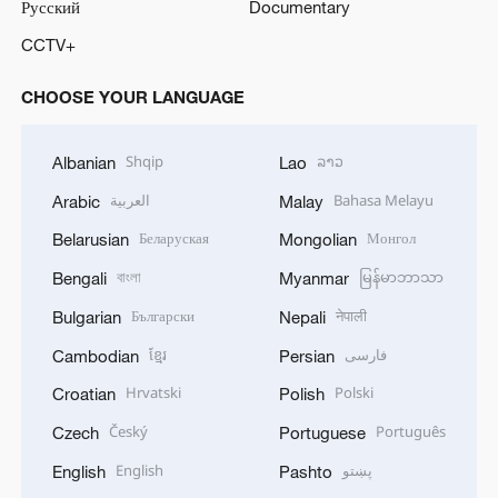
Русский
Documentary
CCTV+
CHOOSE YOUR LANGUAGE
Shqip
ລາວ
Albanian
Lao
العربية
Bahasa Melayu
Arabic
Malay
Беларуская
Монгол
Belarusian
Mongolian
বাংলা
မြန်မာဘာသာ
Bengali
Myanmar
Български
नेपाली
Bulgarian
Nepali
ខ្មែរ
فارسی
Cambodian
Persian
Hrvatski
Polski
Croatian
Polish
Český
Português
Czech
Portuguese
English
پښتو
English
Pashto