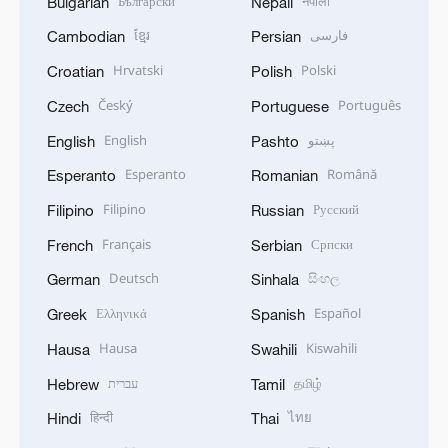
Български
नेपाली
Bulgarian
Nepali
ខ្មែរ
فارسی
Cambodian
Persian
Hrvatski
Polski
Croatian
Polish
Český
Português
Czech
Portuguese
English
پښتو
English
Pashto
Esperanto
Română
Esperanto
Romanian
Filipino
Русский
Filipino
Russian
Français
Српски
French
Serbian
Deutsch
සිංහල
German
Sinhala
Ελληνικά
Español
Greek
Spanish
Hausa
Kiswahili
Hausa
Swahili
עברית
தமிழ்
Hebrew
Tamil
हिन्दी
ไทย
Hindi
Thai