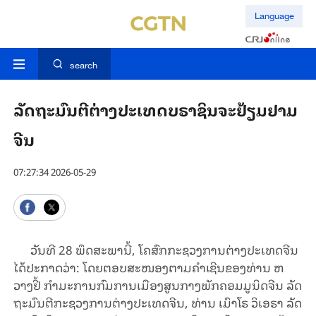
Language
search
ລັດ​ຖະ​ມົນ​ຕີຕ່າງ​ປະ​ເທດ​ບ​ຣາ​ຊິນ​ຈະ​ຢ້ຽມ​ຢາມ
ຈີນ
07:27:34 2026-05-29
ວັນ​ທີ 28 ພຶດ​ສະ​ພາ​ນີ້​, ໂຄ​ສົກ​ກະ​ຊວງ​ການ​ຕ່າງ​ປະ​ເທດ​ຈີນ​
ໄດ້​ປະ​ກາດ​ວ່າ: ໂດຍ​ຕອບ​ສະ​ໜອງ​ຕາມ​ຄຳ​ເຊີນ​ຂອງ​ທ່ານ ຫ
ວາງ​ຢີ້ ກຳ​ມະ​ການ​ກົມ​ການ​ເມືອງ​ສູນ​ກາງ​ພັກ​ຄອມ​ມູ​ນິດ​ຈີນ ລັດ​
ຖະ​ມົນ​ຕີ​ກະ​ຊວງ​ການ​ຕ່າງ​ປະ​ເທດ​ຈີນ, ທ່ານ ເມົາ​ໂຣ ວິ​ເອ​ຣາ ລັດ​