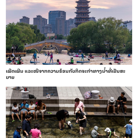
ເພີດ​ເພີນ ແລະ​ໜີ​ຈາກ​ຄວາມ​ຮ້ອນ​ກັບ​ກິດ​ຈະ​ກຳ​ທາງ​ນ້ຳ​​ທີ່​ເຢັນ​ສະ​
ບາຍ