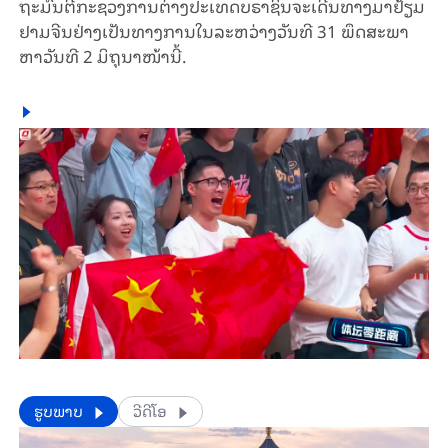
ຖະ​ມົນ​ຕີ​ກະ​ຊວງ​ການ​ຕ່າງ​ປະ​ເທດ​ບ​ຣາ​ຊິນ​ຈະ​ເດີນ​ທາງ​ມາ​ຢ້ຽມ​
ຢາມ​ຈີນ​ຢ່າງ​ເປັນ​ທາງ​ການ​ໃນ​ລະ​ຫວ່າງວັນ​ທີ 31 ພຶດ​ສະ​ພາ​
ຫາວັນ​ທີ 2 ມິ​ຖຸ​ນາ​ໜ້າ​ນີ້.
​​ຮູບພາບ
ວີດີໂອ