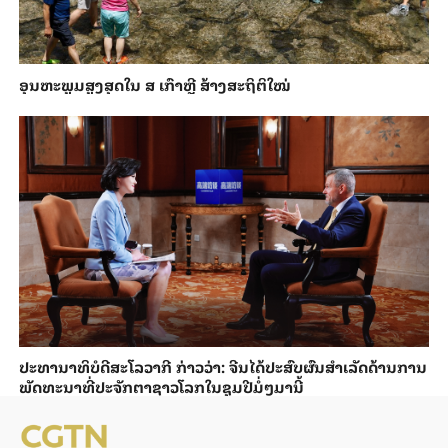
ອຸນ​ຫະ​ພູມ​ສູງ​ສຸດ​​ໃນ ສ ເກົາຫຼີ ສ້າງ​ສະ​ຖິ​ຕິ​ໃໝ່
ປະ​ທາ​ນາ​ທິ​ບໍ​ດີ​ສະ​ໂລ​ວາ​ກີ ກ່າວ​ວ່າ: ຈີນ​ໄດ້​ປະ​ສົບ​ຜົ​ນ​ສຳ​ເລັດ​ດ້ານ​ການ​
ພັດ​ທະ​ນາ​ທີ່​ປະ​ຈັກ​ຕາ​ຊາວ​ໂລກ​ໃນ​ຊຸມ​ປີ​ມໍ່ໆ​ມາ​ນີ້