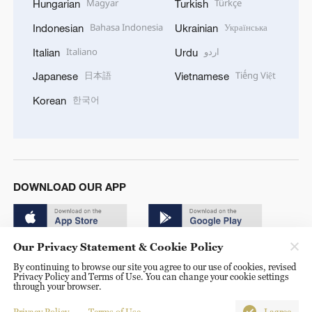
Magyar
Türkçe
Hungarian
Turkish
Bahasa Indonesia
Українська
Indonesian
Ukrainian
Italiano
اردو
Italian
Urdu
日本語
Tiếng Việt
Japanese
Vietnamese
한국어
Korean
DOWNLOAD OUR APP
Our Privacy Statement & Cookie Policy
By continuing to browse our site you agree to our use of cookies, revised
Privacy Policy and Terms of Use. You can change your cookie settings
through your browser.
© China Radio International.CRI. All Rights Reserved. 16A
Shijingshan Road, Beijing, China. 100040
Privacy Policy
Terms of Use
I agree