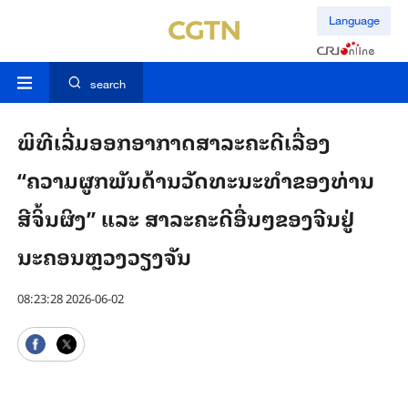
Language
search
ພິທີເລີ່ມອອກອາກາດສາລະຄະດີເລື່ອງ
“ຄວາມຜູກພັນດ້ານວັດທະນະທຳຂອງທ່ານ
ສີຈິ້ນຜິງ” ແລະ ສາລະຄະດີອື່ນໆຂອງຈີນຢູ່
ນະຄອນຫຼວງວຽງຈັນ
08:23:28 2026-06-02