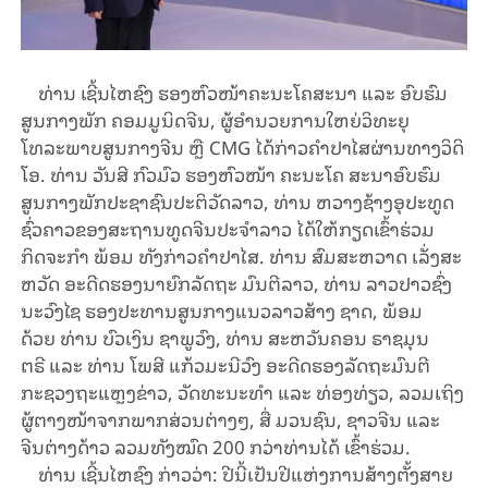
ທ່ານ ເຊີ້ນໄຫຊົງ ຮອງຫົວໜ້າຄະນະໂຄສະນາ ແລະ ອົບຮົມ
ສູນກາງພັກ ຄອມມູນິດຈີນ, ຜູ້ອໍານວຍການໃຫຍ່ວິທະຍຸ
ໂທລະພາບສູນກາງຈີນ ຫຼື CMG ໄດ້ກ່າວຄຳປາໄສຜ່ານທາງວິດິ
ໂອ. ທ່ານ ວັນສີ ກົວມົວ ຮອງຫົວໜ້າ ຄະນະໂຄ ສະນາອົບຮົມ
ສູນກາງພັກປະຊາຊົນປະຕິວັດລາວ, ທ່ານ​ ຫວາງ​ຊ້າງອຸ​ປະ​ທູດ
ຊົ່ວ​ຄາວ​ຂອງສະ​ຖານ​ທູດ​ຈີນ​ປະ​ຈໍາ​ລາວ ໄດ້ໃຫ້ກຽດເຂົ້າຮ່ວມ
ກິດຈະກຳ ພ້ອມ ທັງກ່າວຄຳປາໄສ. ທ່ານ ສົມສະຫວາດ ເລັ່ງສະ
ຫວັດ ອະດີດຮອງນາຍົກລັດຖະ ມົນຕີລາວ, ທ່ານ ລາວປາວຊົ່ງ
ນະວົງໄຊ ຮອງປະທານສູນກາງແນວລາວສ້າງ ຊາດ
, ພ້ອມ
ດ້ວຍ
ທ່ານ ບົວເງິນ ຊາພູວົງ, ທ່ານ ສະຫວັນຄອນ
ຣາຊມຸນ
ຕຣີ
ແລະ
ທ່ານ ໂພສີ ແກ້ວມະນີວົງ ອະດີດຮອງລັດຖະມົນຕີ
ກະຊວງຖະແຫຼງຂ່າວ, ວັດທະນະທໍາ ແລະ ທ່ອງທ່ຽວ,
ລວມເຖິງ
ຜູ້ຕາງໜ້າຈາກ
ພາກສ່ວນຕ່າງໆ,
ສື່ ມວນຊົນ, ຊາວຈີນ ແລະ
ຈີນຕ່າງດ້າວ ລວມທັງໝົດ 200 ກວ່າທ່ານໄດ້ ເຂົ້າຮ່ວມ.
ທ່ານ ເຊີ້ນໄຫຊົງ ກ່າວວ່າ: ປີ​ນີ້​​ເປັນ​ປີ​ແຫ່ງ​ການ​ສ້າງ​ຕັ້ງ​ສາຍ​