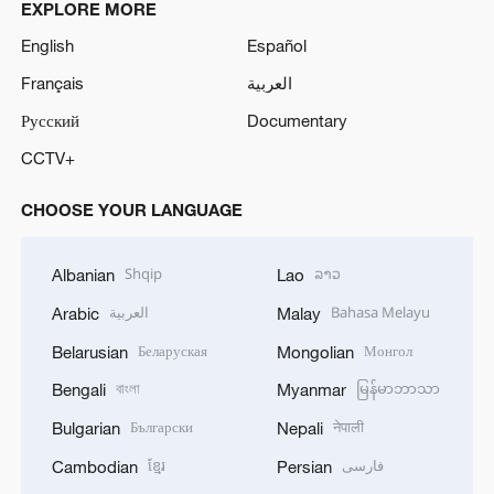
EXPLORE MORE
English
Español
Français
العربية
Русский
Documentary
CCTV+
CHOOSE YOUR LANGUAGE
Shqip
ລາວ
Albanian
Lao
العربية
Bahasa Melayu
Arabic
Malay
Беларуская
Монгол
Belarusian
Mongolian
বাংলা
မြန်မာဘာသာ
Bengali
Myanmar
Български
नेपाली
Bulgarian
Nepali
ខ្មែរ
فارسی
Cambodian
Persian