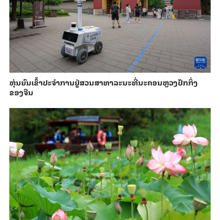
​ຫຸ່ນ​ຍົນ​ເຂົ້າ​ປະ​ຈຳ​ການ​ຢູ່​ສວນ​ສາ​ທາ​ລະ​ນະ​ທີ່​ນະ​ຄອນຫຼວງ​ປັກ​ກິ່ງ​
ຂອງ​ຈີນ