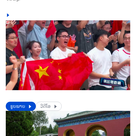
​​ຮູບພາບ
ວີດີໂອ