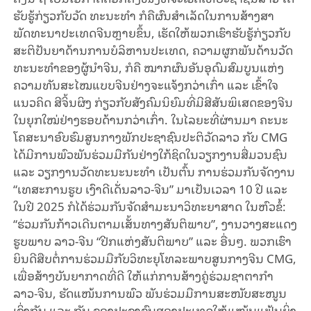
ຮັບ​ຮູ້​ກ່ຽວ​ກັບວັດ ທະນະທໍາ ກໍຄືຜົນສໍາເລັດ
ໃນ
ການສ້າງສາ
ພັດທະນາ​ປະເທດ​ຈີນຫຼາຍຂຶ້ນ, ເຮັດໃຫ້ພວກ​ເຮົາ​ຮັບ​ຮູ້​ກ່ຽວ​ກັບ​
ສະ​ຕິ​ປັນ​ຍາ​ດ້ານ​ການ​ບໍ​ລິ​ຫານ​ປະ​ເທດ​, ຄວາມ​ຜູກ​ພັນ​ດ້ານ​ວັດ​
ທະ​ນະ​ທຳຂອງ​ຜູ້​ນຳ​ຈີນ, ກໍ​ຄື ໝາກ​ຜົນ​ອັນ​ອຸ​ດົມ​ສົມ​ບູນ​ແຫ່ງ​
ຄວາມ​ທັນ​ສະ​ໄໝ​ແບບ​ຈີນຢ່າງ​ຈະ​ແຈ້ງກວ່າ​ເກົ່າ ແລະ ເຂົ້າ​ໃຈ​
ແນວ​ຄິດ​ ສີ​ຈິ້ນ​ຜິງ ​ກ່ຽວ​ກັບ​ສັງ​ຄົມ​ນິ​ຍົມ​ທີ່​ມີ​ສີ​ສັນ​ພິ​ເສດ​ຂອງ​ຈີນ​
ໃນ​ຍຸກ​ໃໝ່​ຢ່າງ​ຮອບ​ດ້ານກວ່າ​ເກົ່າ. ໃນໄລຍະທີ່ຜ່ານມາ ຄະ​ນະ​
ໂຄ​ສະ​ນາ​ອົບ​ຮົມ​ສູນ​ກາງ​ພັກ​ປ​ະ​ຊາ​ຊົນ​ປະ​ຕິ​ວັດ​ລາວ​ ກັບ CMG
ໄດ້ມີການພົວພັນຮ່ວມມືກັນ​ຢ່າງ​ໃກ້​ຊິດໃນວຽກງານສື່ມວນຊົນ
ແລະ ວຽກງານວັດທະນະນະທໍາ ເປັນຕົ້ນ ການຮ່ວມກັນຈັດງານ
“ເທສະການຮູບ ເງົາດີເດັ່ນລາວ-ຈີນ” ​ມາ​ເປັນ​ເວ​ລາ 10 ປີ ແລະ
ໃນປີ 2025 ກໍໄດ້​ຮ່ວມ​ກັນ​ຈັດ​​ສຳ​ມະ​ນາວິ​ທະ​ຍາ​ສາດ ໃນຫົວຂໍ້:
“ຮ່ວມ​ກັນ​ກ້າວ​ເດີນ​ຕາມເສັ້ນ​ທາງ​ສັນ​ຕິ​ພາບ”, ງານ​ວາງ​ສະ​ແດງ
ຮູບ​ພາບ ລາວ-​ຈີນ “ປີກ​ແຫ່ງ​ສັນ​ຕິ​ພາບ” ແລະ​ ອື່ນໆ. ພວກ​ເຮົາ​
ຍິນ​ດີ​ສືບ​ຕໍ່​​ການ​ຮ່ວມ​ມື​ກັບ​ວິ​ທະ​ຍຸ​ໂທ​ລະ​ພາບ​ສູນ​ກາງ​ຈີນ CMG,
ເພື່ອສ້າງ​ບັນ​ຍາ​ກາດ​ທີ່​ດີ​ ໃຫ້​ແກ່​ການ​ສ້າງ​ຄູ່​ຮ່ວມ​ຊາ​ຕາ​ກຳ ​
ລາວ-ຈີນ, ຮັດ​ແໜ້ນ​ການພົວ ພັນຮ່ວມມືການ​ສະ​ໜັບ​ສະ​ໜູນ
ເຊິ່ງກັນ ແລະ ກັນ ຂອງ​ປະ​ຊາ​ຊົນສອງປະເທດ​ໃຫ້​ແໜ້ນແຟ້ນ​ຍິ່ງ