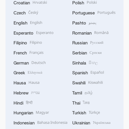
Hrvatski
Polski
Croatian
Polish
Český
Português
Czech
Portuguese
English
پښتو
English
Pashto
Esperanto
Română
Esperanto
Romanian
Filipino
Русский
Filipino
Russian
Français
Српски
French
Serbian
Deutsch
සිංහල
German
Sinhala
Ελληνικά
Español
Greek
Spanish
Hausa
Kiswahili
Hausa
Swahili
עברית
தமிழ்
Hebrew
Tamil
हिन्दी
ไทย
Hindi
Thai
Magyar
Türkçe
Hungarian
Turkish
Bahasa Indonesia
Українська
Indonesian
Ukrainian