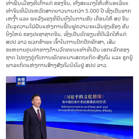
ທໍາພື້ນເມືອງທີ່ເກົ່າແກ່ ຂອງຈີນ, ທັງສະແດງໃຫ້ເຫັນອະລິຍະ
ທໍາຈີນທີ່ມີປະຫວັດສາດຍາວນານກວ່າ 5.000 ປີ
ເຊິ່ງ
ເປັນຮາກ
ເຫງົ້າ ແລະ ພະລັງແຮງທີ່ຍືນຍົງໃນການຂັບ ເຄື່ອນໃຫ້ ສປ ຈີນ
ບັນລຸຄວາມໃຝ່ຝັນແຫ່ງການຟື້ນຟູຄວາມຈະເລີນຮຸ່ງເຮືອງ ອັນ
ຍິ່ງໃຫຍ່ ຂອງປະຊາຊາດຈີນ, ເຊິ່ງເປັນບົດຮຽນທີ່ດີເລີດໃຫ້ແກ່
ສປປ ລາວ ພວກຂ້າພະ ເຈົ້າໃນການປົກປັກຮັກສາ, ເສີມ
ຂະຫຍາຍຄຸນຄ່າທາງດ້ານວັດທະນະທໍາທີ່ເປັນ ເອກະລັກຂອງ
ຊາດ ໄປຄຽງຄູ່ກັບການພັດທະນາເສດຖະກິດ-ສັງຄົມ ແລະ ຊຸກຍູ້
ພາລະກິດແຫ່ງການສ້າງສັງຄົມນິຍົມຢູ່ ສປປ ລາວ.