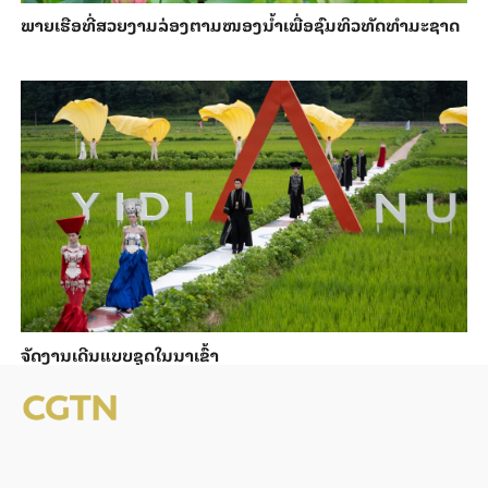
ພາຍ​ເຮືອທີ່​ສວຍ​ງາມ​ລ່ອງ​ຕາມ​​ໜອງນ້ຳ​​ເພື່ອ​ຊົມ​ທິວ​ທັດ​ທຳ​ມະ​ຊາດ
ຈັດງານເດີນແບບຊຸດໃນນາເຂົ້າ