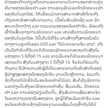
ຢ່​າງ​ຮອບ​ດ້ານ​​ກ່ຽວ​ກັບຄວາມ​ພະ​ຍາ​ຍາມ​ໃນ​ການ​ຊອກ​ຫາ​ແຫຼ່ງ​
ທີ່​ມາ​ຂອງ​ອະ​ລິ​ຍະ​ທຳ ແລະ ການ​ອະ​ນຸ​ລັກ​ມໍ​ລະ​ດົກ​ວັດ​ທະ​ນະ​ທຳ​
ຂອງ​ຈີນ​ໃນ​ຍຸກໃໝ່, ໃຫ້ເພື່ອນ​ມິດ​ລາວ​ສາ​ມາດ​​ສຳ​ຜັດ​ໂດຍ​ກົງ​
ເຖິງ​ປະ​ຫວັດ​ສາດອັນ​ຍາວ​ນານ, ​ເນື້ອ​ໃນ​ອັນ​ເລິກ​ເຊິ່ງ ແລະ ລັກ​
ສະ​ນະ​ເປີດກວ້າງ ແລະ ກວມ​ລວມ​​ຂອງ​ອະ​ລິ​ຍະ​ທຳ​ຈີນ, ພ້ອມ​ທັງ​
ເຂົ້າ​ໃຈ​ເສັ້ນ​ທາງ​ການ​ພັດ​ທະ​ນາ ແລະ ເຫດ​ຜົນ​ການ​ພັດ​ທະ​ນາ​
ຂອງ​ຈີນ​ໃນ​ຍຸກ​ໃໝ່. ປີ​ນີ້​ເປັນ​ປີ​ທີ່​ຈີນ-ລາວ​ສ້າງ​ຕັ້ງ​ສາຍ​ພົວ​ພັນ​
ທາງ​ການ​ທູດ​ຄົບ​ຮອບ 65ປີ ແລະ “ປີ​ມິດ​ຕະ​ພາບ​ຈີນ-ລາວ”, ທັງ​
ເປັນ​ປີ​ທຳ​ອິດ​ທີ່​ຈີນ​ປະ​ຕິ​ບັດ​ແຜນ​ພັດ​ທະ​ນາ​ເສດ​ຖະ​ກິດ​ສັງ​ຄົມ​
ແຫ່ງ​ຊາດ 5 ປີ​ຄັ້ງ​ທີ 15 ແລະ ​ລາວ​ເລີ່ມ​ປະ​ຕິ​ບັດ​ແຜນ​​ພັດ​ທະ​ນາ​
ເສດ​ຖະ​ກິດ​ ສັງ​ຄົມ​ແຫ່ງ​ຊາດ 5 ປີ​ຄັ້ງ​ທີ 10. ຈີນ​ຍິນ​ດີ​ຮ່ວມ​ກັນ​
ກັບ​ລາວ ຖື​ເອົາ​ຄວາມ​ຮັບ​ຮູ້​ທີ່​ເປັນ​ເອ​ກະ​ພາ​ບ​ກັນ​ອັນ​ສຳ​ຄັນ​ຂອງ​
ຜູ້​ນຳ​ສູງ​ສຸດ​ສອງ​ພັກ​ສອງ​ລັດ​ຈີນ-ລາວ​ເປັນ​ຫຼັກ​ການ, ຮ່ວມ​ກັນ​
ຈັດ​ຕັ້ງ​ປະ​ຕິ​ບັດ​ຂໍ້​ລິ​ເລີ່ມ​ອະ​ລິ​ຍະ​ທຳ​ທົ່ວ​ໂລກ, ​ສື​ບ​ຕໍ່ລົງ​ເລິກ​ການ​
ແລກ​ປ່ຽນ​ໃນ​ຂົງ​ເຂດ​ວັດ​ທະ​ນະ​ທຳ​ເຊັ່ນ: ສື່ມວນ​ຊົນ, ວັດ​ທະ​ນະ​
ທຳ ​ແລະ​ ການ​ທ່ອງ​ທ່ຽວ​ເປັນ​ຕົ້ນ​, ສົ່ງ​ເສີມ​ການ​ເຊື່ອມ​ສານ​ຈິດ​
ໃຈ​ລະ​ຫວ່າງ​ປະ​ຊາ​ຊົນ​ສອງ​ຊາດ, ​ຊຸກ​ຍູ້​ໃຫ້​ອະ​ລິ​ຍະ​ທຳ​ຈີນ ​ແລະ
ອະ​ລິ​ຍະ​ທຳ​ລ້ານ​ຊ້າງ​ພັດ​ທະ​ນາ​ແບບ​ເຊື່ອມ​ໂຍງ​ເຂົ້​າ​ກັນ​ໃຫ້​ມີ​