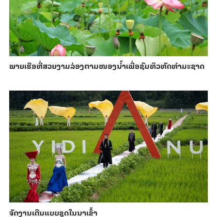
ພາຍ​ເຮືອທີ່​ສວຍ​ງາມ​ລ່ອງ​ຕາມ​​ໜອງນ້ຳ​​ເພື່ອ​ຊົມ​ທິວ​ທັດ​ທຳ​ມະ​ຊາດ
ຈັດງານເດີນແບບຊຸດໃນນາເຂົ້າ