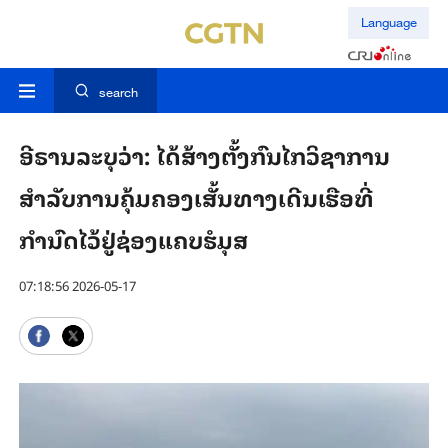
Language
search
ອີຣານລະບຸວ່າ: ໄດ້ສ້າງຕັ້ງກົນໄກວິຊາການ
ສຳລັບການຄຸ້ມຄອງເສັ້ນທາງເດີນເຮືອທີ່
ກຳນົດໄວ້ຢູ່ຊ່ອງແຄບຮໍມຸສ
07:18:56 2026-05-17