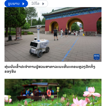
​​ຮູບພາບ
ວີດີໂອ
​ຫຸ່ນ​ຍົນ​ເຂົ້າ​ປະ​ຈຳ​ການ​ຢູ່​ສວນ​ສາ​ທາ​ລະ​ນະ​ທີ່​ນະ​ຄອນຫຼວງ​ປັກ​ກິ່ງ​
ຂອງ​ຈີນ