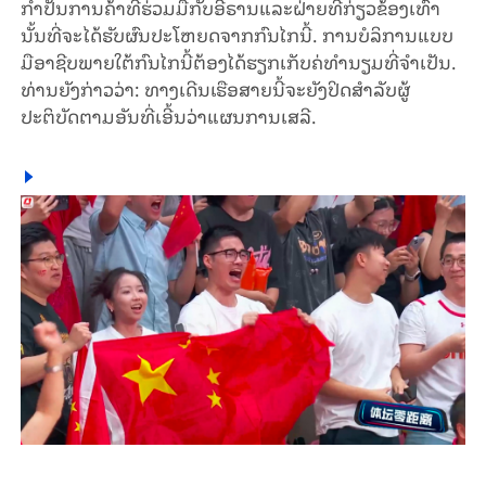
ກຳປັ່ນການຄ້າທີ່ຮ່ວມມືກັບອີຣານແລະຝ່າຍທີ່ກ່ຽວຂ້ອງເທົ່າ
ນັ້ນທີ່ຈະໄດ້ຮັບຜົນປະໂຫຍດຈາກກົນໄກນີ້. ການບໍລິການແບບ
ມືອາຊີບພາຍໃຕ້ກົນໄກນີ້ຕ້ອງໄດ້ຮຽກເກັບຄ່ທຳນຽມທີ່ຈຳເປັນ.
ທ່ານຍັງກ່າວວ່າ: ທາງເດີນເຮືອສາຍນີ້ຈະຍັງປິດສຳລັບຜູ້
ປະຕິບັດຕາມອັນທີ່ເອີ້ນວ່າແຜນການເສລີ.