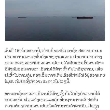
ວັນທີ 16 ພຶດສະພານີ້, ທ່ານອິບຣາຮິມ ອາຊິສ ປະທານຄະນະ
ກຳມະການຄວາມໝັ້ນຄົງແຫ່ງຊາດແລະນະໂຍບາຍການຕ່າງ
ປະເທດຂອງສະພາອິດສະລາມອີຣານໄດ້ເຜີຍແຜ່ນຂໍ້ຄວາມຜ່ານ
ສື່ສັງຄົມອອນລາຍວ່າ: ອີຣານໄດ້ສ້າງຕັ້ງກົນໄກວິຊາການ, ເພື່ອ
ໃຊ້ເຂົ້າໃນການຄຸ້ມຄອງເສັ້ນທາງເດີນເຮືອທີ່ກຳນົດໄວ້ຢູ່ຊ່ອງແຄບ
ຮໍມຸສ. ກົນໄກດັ່ງກ່າວຈະປະກາດໃນໄວໆນີ້.
ທ່ານອາຊິສກ່າວວ່າ: ອີຣານໄດ້ສ້າງຕັ້ງກົນໄກດັ່ງກ່າວພາຍໃຕ້
ຂອບອະທິປະໄຕແຫ່ງຊາດແລະບົນພື້ນຖານການຮັບປະກັນ
ຄວາມຕ້ອງການຄວາມປອດໄພດ້ານການຄ້າສາກົນ. ມີພຽງ