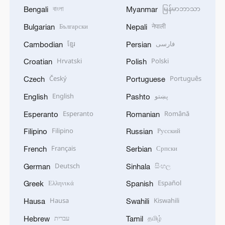
বাংলা
မြန်မာဘာသာ
Bengali
Myanmar
Български
नेपाली
Bulgarian
Nepali
ខ្មែរ
فارسی
Cambodian
Persian
Hrvatski
Polski
Croatian
Polish
Český
Português
Czech
Portuguese
English
پښتو
English
Pashto
Esperanto
Română
Esperanto
Romanian
Filipino
Русский
Filipino
Russian
Français
Српски
French
Serbian
Deutsch
සිංහල
German
Sinhala
Ελληνικά
Español
Greek
Spanish
Hausa
Kiswahili
Hausa
Swahili
עברית
தமிழ்
Hebrew
Tamil