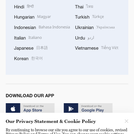
हिन्दी
ไทย
Hindi
Thai
Magyar
Türkçe
Hungarian
Turkish
Bahasa Indonesia
Українська
Indonesian
Ukrainian
Italiano
اردو
Italian
Urdu
日本語
Tiếng Việt
Japanese
Vietnamese
한국어
Korean
DOWNLOAD OUR APP
Our Privacy Statement & Cookie Policy
By continuing to browse our site you agree to our use of cookies, revised
Privacy Policy and Terms of Use. You can change your cookie settings