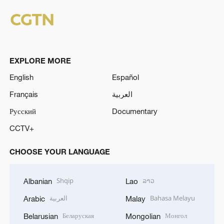
EXPLORE MORE
English
Español
Français
العربية
Русский
Documentary
CCTV+
CHOOSE YOUR LANGUAGE
Shqip
ລາວ
Albanian
Lao
العربية
Bahasa Melayu
Arabic
Malay
Беларуская
Монгол
Belarusian
Mongolian