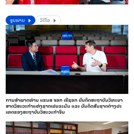
​​ຮູບພາບ
ວີດີໂອ
ການ​ສຳ​ພາດ​ທ່ານ ແຮນ​ສ ຈອກ ເຮີ​ຊອກ ​ບັນ​ດິດ​ສະ​ຖາ​ບັນວິ​ທະ​ຍາ​
ສາດວິ​ສະ​ວະ​ກຳ​ແຫ່ງ​ຊາດ​ເຢຍ​ລະ​ມັນ ແລະ ບັນ​ດິດ​ສັນ​ຊາດ​ຕ່າງ​ປະ​
ເທດ​ຂອງສະ​ຖາ​ບັນ​ວິ​ສະ​ວະ​ກຳ​ຈີນ