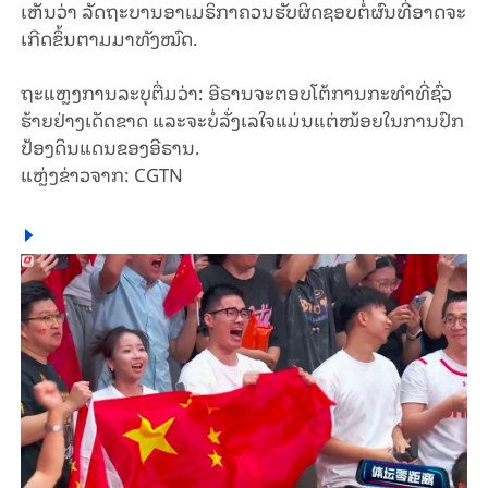
ເຫັນ​ວ່າ ລັດ​ຖະ​ບານ​ອາ​ເມ​ຣິ​ກາ​ຄວນ​ຮັບ​ຜິດ​ຊອບ​ຕໍ່ຜົນທີ່ອາດຈະ
ເກີດຂຶ້ນຕາມມາທັງໝົດ.
ຖະ​ແຫຼງ​ການ​ລະ​ບຸ​ຕື່ມ​ວ່າ: ອີ​ຣານ​ຈະ​ຕອບ​ໂຕ້​ການ​ກະ​ທຳທີ່ຊົ່ວ​
ຮ້າຍ​ຢ່າງ​ເດັດ​ຂາດ ແລະ​ຈະ​ບໍ່​ລັ່ງ​ເລ​ໃຈ​ແມ່ນ​ແຕ່​ໜ້ອຍໃນ​ການ​ປົກ​
ປ້ອງ​ດິນ​ແດນຂອງ​ອີ​ຣານ.
ແຫຼ່ງ​ຂ່າວ​ຈາກ: CGTN