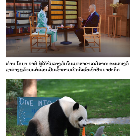
ທ່ານ ໂອມາ ຢາ​ກີ ຜູ້​ໄດ້​ຮັບ​ລາງວັນ​ໂນ​ເບວ​ສາ​ຂາ​ເຄ​ມີສາດ: ຂະ​ແໜງວິ​
ຊາ​ຕ່າງໆ​ລ້ວນ​ແຕ່​ຄວນ​ເປັນ​ເຈົ້າ​ການເປີດ​ໃຈ​ຮັບ​​ເອົາ​ປັນ​ຍາ​ປະ​ດິດ