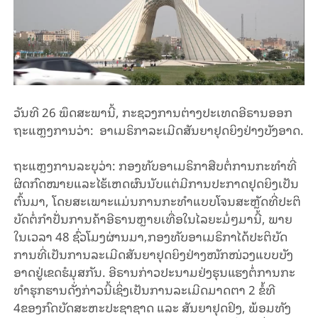
ວັນ​ທີ 26 ພຶດ​ສະ​ພ​າ​ນີ້, ກະ​ຊວງກ​ານ​ຕ່າງ​ປະ​ເທດ​ອີ​ຣານອອກ​
ຖະ​ແຫຼງ​ການ​ວ່າ: ອາ​ເມ​ຣິ​ກາ​ລະ​ເມີດ​ສັນ​ຍາ​ຢຸດ​ຍິງ​ຢ່າງ​ບັງ​ອາດ.
ຖະ​ແຫຼງ​ການ​ລະ​ບຸ​ວ່າ: ​ກອງ​ທັບ​ອາ​ເມ​ຣິ​ກາ​ສືບ​ຕໍ່​ການ​ກະ​ທຳ​ທີ່​
ຜິດ​ກົດ​ໝາຍ​ແລະ​ໄຮ້​ເຫດ​ຜົນ​ນັບ​ແຕ່​ມີ​ການປະ​ກາດ​ຢຸດ​ຍິງ​ເປັນ​
ຕົ້ນ​ມາ, ໂດຍ​ສະ​ເພາະ​ແມ່ນ​ການ​ກະ​ທຳ​​ແບ​ບໂຈນ​ສະ​ຫຼັດ​ທີ່​ປະ​ຕິ​
ບັດ​ຕໍ່​ກຳ​ປັ່ນ​​ການ​ຄ້າ​ອີ​ຣານຫຼາຍ​ເທື່ອ​ໃນ​ໄລ​ຍະ​ມໍ່ໆ​ມາ​ນີ້, ພາຍ​
ໃນ​ເວ​ລາ 48 ຊົ່ວ​ໂມງ​ຜ່ານ​ມາ,ກອງ​ທັບ​ອາ​ເມ​ຣິ​ກາ​ໄດ້​ປະ​ຕິ​ບັດ​
ການ​ທີ່​ເປັນ​ການ​ລ​ະ​ເມີດ​ສັນ​ຍາ​ຢຸດ​ຍິງ​ຢ່າງ​ໜັກ​ໜ່ວງ​ແບບ​ບັງ​
ອາດ​ຢູ່​ເຂດ​ຮໍ​ມຸ​ສ​ກັນ. ອີ​ຣານ​ກ່າວ​ປະ​ນາມ​ຢ່ງ​ຮຸນ​ແຮງ​ຕໍ່​ການ​ກະ​
ທຳ​ຮຸກ​ຮານ​ດັ່ງ​ກ່າວ​ນີ້​ເຊິ່ງ​ເປັນ​ການ​ລະ​ເມີດມາດ​ຕາ 2 ​ຂໍ້​ທີ
4ຂອງ​ກົດ​ບັດ​ສະ​ຫະ​ປະ​ຊາ​ຊາດ ແລະ ສັນ​ຍາ​ຢຸດ​ຢິງ, ພ້ອມ​ທັງ​