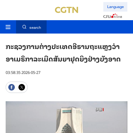
Language
search
ກະ​ຊວງ​ການ​ຕ່າງ​ປະ​ເທດ​ອີ​ຣານ​ຖະ​ແຫຼງວ່າ
ອາ​ເມ​ຣິ​ກາ​ລະ​ເມີດ​ສັນ​ຍາ​ຢຸດ​ຍິງ​ຢ່າງ​ບັງ​ອາດ
03:58:35 2026-05-27