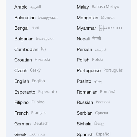
العربية
Bahasa Melayu
Arabic
Malay
Беларуская
Монгол
Belarusian
Mongolian
বাংলা
မြန်မာဘာသာ
Bengali
Myanmar
Български
नेपाली
Bulgarian
Nepali
ខ្មែរ
فارسی
Cambodian
Persian
Hrvatski
Polski
Croatian
Polish
Český
Português
Czech
Portuguese
English
پښتو
English
Pashto
Esperanto
Română
Esperanto
Romanian
Filipino
Русский
Filipino
Russian
Français
Српски
French
Serbian
Deutsch
සිංහල
German
Sinhala
Ελληνικά
Español
Greek
Spanish