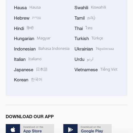
Hausa
Kiswahili
Hausa
Swahili
עברית
தமிழ்
Hebrew
Tamil
हिन्दी
ไทย
Hindi
Thai
Magyar
Türkçe
Hungarian
Turkish
Bahasa Indonesia
Українська
Indonesian
Ukrainian
Italiano
اردو
Italian
Urdu
日本語
Tiếng Việt
Japanese
Vietnamese
한국어
Korean
DOWNLOAD OUR APP