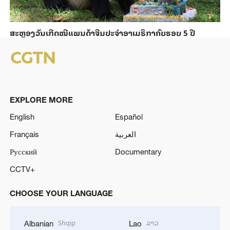
ສະຫຼອງວັນ​ເກີດ​ໝີ​ແພນ​ດ້າ​ຈີນ​ປະ​ຈຳ​ອາ​ເມ​ຣິ​ກາ​ຄົບ​ຮອບ 5 ປີ
EXPLORE MORE
English
Español
Français
العربية
Русский
Documentary
CCTV+
CHOOSE YOUR LANGUAGE
Shqip
ລາວ
Albanian
Lao